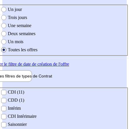
e création de l'offre
Un jour
Trois jours
Une semaine
Deux semaines
Un mois
Toutes les offres
er
le filtre de date de création de l'offre
les filtres de types de
Contrat
de contrat
CDI (11)
CDD (1)
Intérim
CDI Intérimaire
Saisonnier