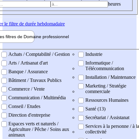
heures
er
le filtre de durée hebdomadaire
les filtres de
Domaine pro
fessionnel
ne professionel
Achats / Comptabilité / Gestion
Industrie
Arts / Artisanat d'art
Informatique /
Télécommunication
Banque / Assurance
Installation / Maintenance
Bâtiment / Travaux Publics
Marketing / Stratégie
Commerce / Vente
commerciale
Communication / Multimédia
Ressources Humaines
Conseil / Etudes
Santé (13)
Direction d'entreprise
Secrétariat / Assistanat
Espaces verts et naturels /
Services à la personne / à l
Agriculture / Pêche / Soins aux
collectivité
animaux