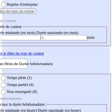
Reprise d'entreprise
plus
de types de contrat
 DE CONTRAT
ée de contrat
ée minimale (en mois)
Durée maximale (en mois)
mois
er
le filtre du type de contrat
les filtres de
Durée hebdo
madaire
 hebdomadaire
Temps plein (1)
Temps partiel (4)
Non renseignée (8)
 HEBDOMADAIRE
cisez la durée hebdomadaire :
ée minimale (en heure)
Durée maximale (en heure)