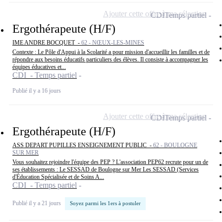
Ajouter cette offre à ma sélection
CDI
Temps partiel
Ergothérapeute (H/F)
IME ANDRE BOCQUET -
62 - NŒUX-LES-MINES
Contexte : Le Pôle d'Appui à la Scolarité a pour mission d'accueillir les familles et de
répondre aux besoins éducatifs particuliers des élèves. Il consiste à accompagner les
équipes éducatives et...
CDI - Temps partiel
Publié il y a 16 jours
Ajouter cette offre à ma sélection
CDI
Temps partiel
Ergothérapeute (H/F)
ASS DEPART PUPILLES ENSEIGNEMENT PUBLIC -
62 - BOULOGNE
SUR MER
Vous souhaitez rejoindre l'équipe des PEP ? L'association PEP62 recrute pour un de
ses établissements : Le SESSAD de Boulogne sur Mer Les SESSAD (Services
d'Éducation Spécialisée et de Soins A...
CDI - Temps partiel
Publié il y a 21 jours
Soyez parmi les 1ers à postuler