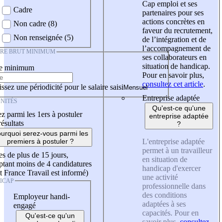
Cap emploi et ses
Cadre
partenaires pour ses
actions concrètes en
Non cadre (8)
faveur du recrutement,
Non renseignée (5)
de l’intégration et de
l’accompagnement de
IRE BRUT MINIMUM
ses collaborateurs en
situation de handicap.
re minimum
Pour en savoir plus,
consultez cet article
.
ssez une périodicité pour le salaire saisi
Entreprise adaptée
NITÉS
Qu'est-ce qu'une
z parmi les 1ers à postuler
entreprise adaptée
résultats
?
urquoi serez-vous parmi les
L'entreprise adaptée
premiers à postuler ?
permet à un travailleur
es de plus de 15 jours,
en situation de
tant moins de 4 candidatures
handicap d'exercer
t France Travail est informé)
une activité
ICAP
professionnelle dans
des conditions
Employeur handi-
adaptées à ses
engagé
capacités. Pour en
Qu'est-ce qu'un
savoir plus,
consultez