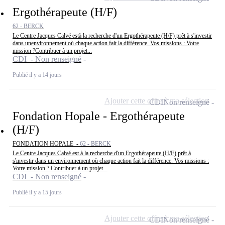
Ergothérapeute (H/F)
62 - BERCK
Le Centre Jacques Calvé està la recherche d'un Ergothérapeute (H/F) prêt à s'investir
dans unenvironnement où chaque action fait la différence. Vos missions : Votre
mission ?Contribuer à un projet...
CDI - Non renseigné
Publié il y a 14 jours
Ajouter cette offre à ma sélection
CDI
Non renseigné
Fondation Hopale - Ergothérapeute
(H/F)
FONDATION HOPALE -
62 - BERCK
Le Centre Jacques Calvé est à la recherche d'un Ergothérapeute (H/F) prêt à
s'investir dans un environnement où chaque action fait la différence. Vos missions :
Votre mission ? Contribuer à un projet...
CDI - Non renseigné
Publié il y a 15 jours
Ajouter cette offre à ma sélection
CDI
Non renseigné