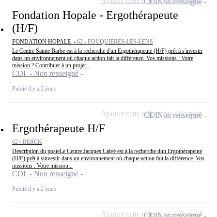
Ajouter cette offre à ma sélection
CDI
Non renseigné
Fondation Hopale - Ergothérapeute
(H/F)
FONDATION HOPALE -
62 - FOUQUIÈRES-LÈS-LENS
Le Centre Sainte Barbe est à la recherche d'un Ergothérapeute (H/F) prêt à s'investir
dans un environnement où chaque action fait la différence. Vos missions : Votre
mission ? Contribuer à un projet...
CDI - Non renseigné
Publié il y a 2 jours
Ajouter cette offre à ma sélection
CDI
Non renseigné
Ergothérapeute H/F
62 - BERCK
Description du posteLe Centre Jacques Calvé est à la recherche dun Ergothérapeute
(H/F) prêt à sinvestir dans un environnement où chaque action fait la différence. Vos
missions : Votre mission...
CDI - Non renseigné
Publié il y a 2 jours
Ajouter cette offre à ma sélection
CDI
Non renseigné