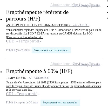
Ajouter cette offre à ma sélection
CDD
Temps partiel
Ergothérapeute référent de
parcours (H/F)
ASS DEPART PUPILLES ENSEIGNEMENT PUBLIC -
62 - ARRAS
Vous souhaitez rejoindre l'équipe des PEP ? L'association PEP62 recrute pour un de
ses dispositifs : La PCO 7-12 d'Arras rattaché au CAMSP d'Arras. La PCO
(Plateforme de Coordination et...
CDD - Temps partiel
Publié il y a 25 jours
Soyez parmi les 1ers à postuler
Ajouter cette offre à ma sélection
CDI
Temps partiel
Ergothérapeute à 60% (H/F)
TEMPS DE VIE -
62 - AUDRUICQ
Temps de Vie, Association loi 1901 (2300 lits et places - 1700 salariés) développant
dans la région Hauts de France et le département du Var, la gestion d'établissements
et de services dans les...
CDI - Temps partiel
Publié il y a plus de 30 jours
Soyez parmi les 1ers à postuler