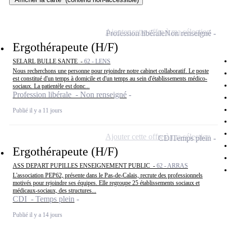
Ajouter cette offre à ma sélection
Profession libérale
Non renseigné
Ergothérapeute (H/F)
SELARL BULLE SANTE -
62 - LENS
Nous recherchons une personne pour rejoindre notre cabinet collaboratif. Le poste
est constitué d'un temps à domicile et d'un temps au sein d'établissements médico-
sociaux. La patientèle est donc...
Profession libérale - Non renseigné
Publié il y a 11 jours
Ajouter cette offre à ma sélection
CDI
Temps plein
Ergothérapeute (H/F)
ASS DEPART PUPILLES ENSEIGNEMENT PUBLIC -
62 - ARRAS
L'association PEP62, présente dans le Pas-de-Calais, recrute des professionnels
motivés pour rejoindre ses équipes. Elle regroupe 25 établissements sociaux et
médicaux-sociaux, des structures...
CDI - Temps plein
Publié il y a 14 jours