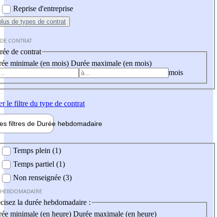
Reprise d'entreprise
plus
de types de contrat
 DE CONTRAT
ée de contrat
ée minimale (en mois)
Durée maximale (en mois)
mois
er
le filtre du type de contrat
les filtres de
Durée hebdo
madaire
 hebdomadaire
Temps plein (1)
Temps partiel (1)
Non renseignée (3)
 HEBDOMADAIRE
cisez la durée hebdomadaire :
ée minimale (en heure)
Durée maximale (en heure)