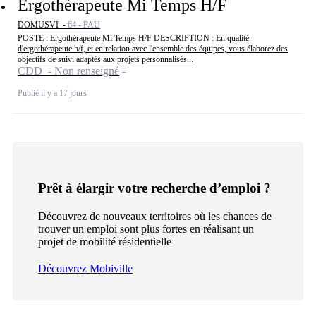
Ergothérapeute Mi Temps H/F
DOMUSVI -
64 - PAU
POSTE : Ergothérapeute Mi Temps H/F DESCRIPTION : En qualité
d'ergothérapeute h/f, et en relation avec l'ensemble des équipes, vous élaborez des
objectifs de suivi adaptés aux projets personnalisés...
CDD - Non renseigné
Publié il y a 17 jours
Prêt à élargir votre recherche d’emploi ?
Découvrez de nouveaux territoires où les chances de
trouver un emploi sont plus fortes en réalisant un
projet de mobilité résidentielle
Découvrez Mobiville