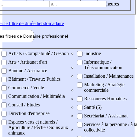
heures
er
le filtre de durée hebdomadaire
les filtres de
Domaine pro
fessionnel
ne professionel
Achats / Comptabilité / Gestion
Industrie
Arts / Artisanat d'art
Informatique /
Télécommunication
Banque / Assurance
Installation / Maintenance
Bâtiment / Travaux Publics
Marketing / Stratégie
Commerce / Vente
commerciale
Communication / Multimédia
Ressources Humaines
Conseil / Etudes
Santé (5)
Direction d'entreprise
Secrétariat / Assistanat
Espaces verts et naturels /
Services à la personne / à l
Agriculture / Pêche / Soins aux
collectivité
animaux