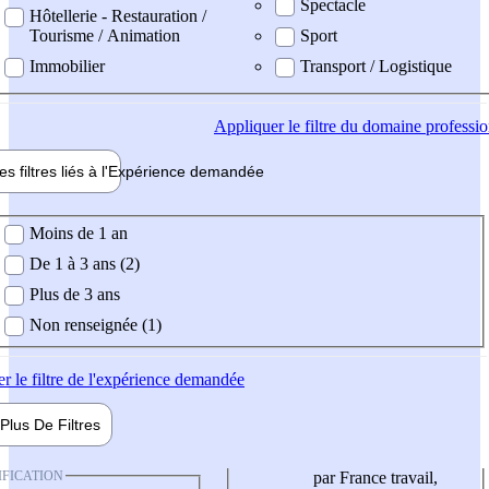
Spectacle
Hôtellerie - Restauration /
Tourisme / Animation
Sport
Immobilier
Transport / Logistique
Appliquer
le filtre du domaine professi
es filtres liés à l'
Expérience
demandée
ience demandée
Moins de 1 an
De 1 à 3 ans (2)
Plus de 3 ans
Non renseignée (1)
er
le filtre de l'expérience demandée
Plus De
Filtres
IFICATION
par France travail,