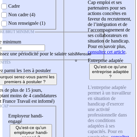
Cap emploi et ses
Cadre
partenaires pour ses
actions concrètes en
Non cadre (4)
faveur du recrutement,
Non renseignée (1)
de l’intégration et de
l’accompagnement de
IRE BRUT MINIMUM
ses collaborateurs en
situation de handicap.
re minimum
Pour en savoir plus,
consultez cet article
.
ssez une périodicité pour le salaire saisi
Entreprise adaptée
NITÉS
Qu'est-ce qu'une
z parmi les 1ers à postuler
entreprise adaptée
?
urquoi serez-vous parmi les
premiers à postuler ?
L'entreprise adaptée
es de plus de 15 jours,
permet à un travailleur
tant moins de 4 candidatures
en situation de
t France Travail est informé)
handicap d'exercer
ICAP
une activité
professionnelle dans
Employeur handi-
des conditions
engagé
adaptées à ses
Qu'est-ce qu'un
capacités. Pour en
employeur handi-
savoir plus,
consultez