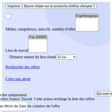
Imprimer
Besoin d'aide sur la recherche d'offres d'emploi ?
Métier, compétence, mot-clé, numéro d'offre
Lieu de travail
Distance autour du lieu choisi
Rechercher
des offres
Créer une alerte
Qui sont n
icher uniquement
 offres France Travail
Cette action recharge la liste des offres
les filtres de
Date de création
de l'offre