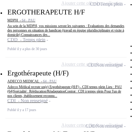
Ajouter cette offre à ma sélection
CDD
Temps plein
ERGOTHERAPEUTE H/F
MDPH -
64 - PAU
Au sein de la MDPH, vos missions seront les suivantes : Evaluations des demandes
des personnes en situation de handicap (travail en équipe pluridisciplinaire et visite à
domicile) Connaissances des...
CDD - Temps plein
Publié il y a plus de 30 jours
Ajouter cette offre à ma sélection
CDI
Non renseigné
Ergothérapeute (H/F)
ADECCO MEDICAL -
64 - PAU
Adecco Médical recrute un(e) Ergothérapeute (H/F) - CDI temps plein Lieu : PAU
(64)Spécialité : Rééducation/RéadaptationContrat : CDI à temps plein Pour l'un de
nos clients, établissement reconnu...
CDI - Non renseigné
Publié il y a 17 jours
Ajouter cette offre à ma sélection
CDD
Non renseigné