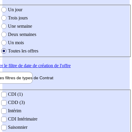
e création de l'offre
Un jour
Trois jours
Une semaine
Deux semaines
Un mois
Toutes les offres
er
le filtre de date de création de l'offre
les filtres de types de
Contrat
de contrat
CDI (1)
CDD (3)
Intérim
CDI Intérimaire
Saisonnier