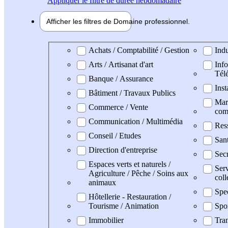
Appliquer
le filtre de durée hebdomadaire
Afficher les filtres de
Domaine pro
fessionnel
Domaine professionel
Achats / Comptabilité / Gestion
Indu
Arts / Artisanat d'art
Info
Tél
Banque / Assurance
Inst
Bâtiment / Travaux Publics
Mark
Commerce / Vente
com
Communication / Multimédia
Res
Conseil / Etudes
Sant
Direction d'entreprise
Secr
Espaces verts et naturels /
Serv
Agriculture / Pêche / Soins aux
coll
animaux
Spe
Hôtellerie - Restauration /
Tourisme / Animation
Spo
Immobilier
Tran