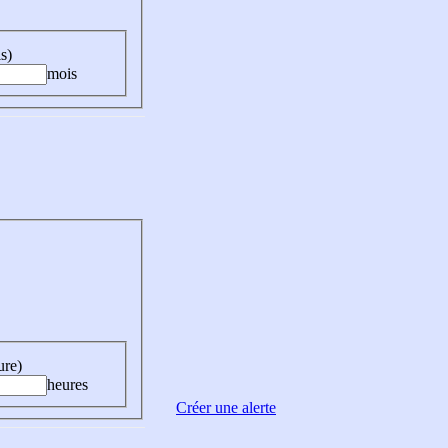
s)
mois
ure)
heures
Créer une alerte