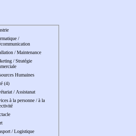
strie
rmatique /
écommunication
allation / Maintenance
eting / Stratégie
merciale
sources Humaines
é (4)
étariat / Assistanat
ices à la personne / à la
ectivité
ctacle
rt
sport / Logistique