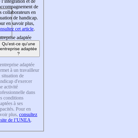
 l’intégration et de
’accompagnement de
s collaborateurs en
tuation de handicap.
ur en savoir plus,
nsultez cet article
.
treprise adaptée
Qu'est-ce qu'une
entreprise adaptée
?
entreprise adaptée
rmet à un travailleur
 situation de
ndicap d'exercer
e activité
ofessionnelle dans
s conditions
aptées à ses
pacités. Pour en
voir plus,
consultez
 site de l’UNEA
.