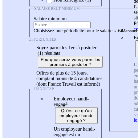
de
l
SALAIRE BRUT MINIMUM
se
si
Salaire minimum
Po
co
Choisissez une périodicité pour le salaire saisi
En
OPPORTUNITÉS
Soyez parmi les 1ers à postuler
(1)
résultats
Pourquoi serez-vous parmi les
L'
premiers à postuler ?
pe
Offres de plus de 15 jours,
en
comptant moins de 4 candidatures
ha
(dont France Travail est informé)
un
HANDICAP
pr
de
Employeur handi-
ad
engagé
ca
Qu'est-ce qu'un
sa
employeur handi-
le
engagé ?
Un employeur handi-
engagé est un