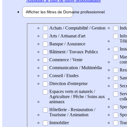
Appliquer
le filtre de durée hebdomadaire
Afficher les filtres de
Domaine pro
fessionnel
Domaine professionel
Achats / Comptabilité / Gestion
Indu
Arts / Artisanat d'art
Info
Tél
Banque / Assurance
Inst
Bâtiment / Travaux Publics
Mark
Commerce / Vente
com
Communication / Multimédia
Res
Conseil / Etudes
San
Direction d'entreprise
Secr
Espaces verts et naturels /
Serv
Agriculture / Pêche / Soins aux
coll
animaux
Spe
Hôtellerie - Restauration /
Tourisme / Animation
Spo
Immobilier
Tran