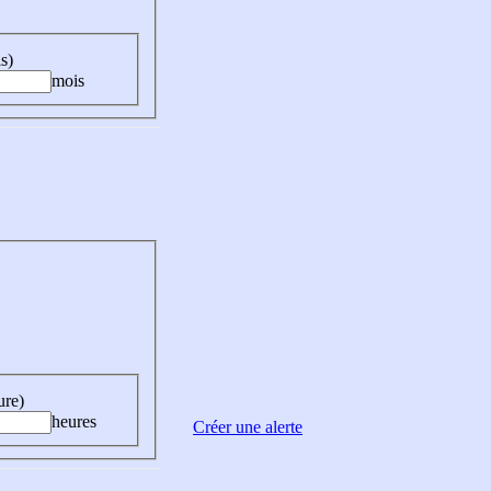
s)
mois
ure)
heures
Créer une alerte