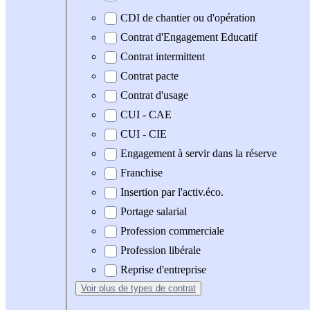
CDI de chantier ou d'opération
Contrat d'Engagement Educatif
Contrat intermittent
Contrat pacte
Contrat d'usage
CUI - CAE
CUI - CIE
Engagement à servir dans la réserve
Franchise
Insertion par l'activ.éco.
Portage salarial
Profession commerciale
Profession libérale
Reprise d'entreprise
Voir plus
de types de contrat