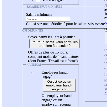
de
l
SALAIRE BRUT MINIMUM
se
si
Salaire minimum
Po
co
Choisissez une périodicité pour le salaire saisi
En
OPPORTUNITÉS
Soyez parmi les 1ers à postuler
Pourquoi serez-vous parmi les
premiers à postuler ?
L'
Offres de plus de 15 jours,
pe
comptant moins de 4 candidatures
en
(dont France Travail est informé)
ha
HANDICAP
un
pr
Employeur handi-
de
engagé
ad
Qu'est-ce qu'un
ca
employeur handi-
sa
engagé ?
le
Un employeur handi-
engagé est un
employeur reconnu