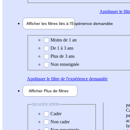
Appliquer
le fil
Afficher les filtres liés à l'
Expérience
demandée
Expérience demandée
Moins de 1 an
De 1 à 3 ans
Plus de 3 ans
Non renseignée
Appliquer
le filtre de l'expérience demandée
Afficher
Plus de
filtres
QUALIFICATION
pa
Ca
Cadre
pa
ac
Non cadre
fa
Non renseignée