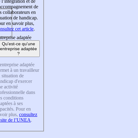
 l’intégration et de
’accompagnement de
s collaborateurs en
tuation de handicap.
ur en savoir plus,
nsultez cet article
.
treprise adaptée
Qu'est-ce qu'une
entreprise adaptée
?
entreprise adaptée
rmet à un travailleur
 situation de
ndicap d'exercer
e activité
ofessionnelle dans
s conditions
aptées à ses
pacités. Pour en
voir plus,
consultez
 site de l’UNEA
.