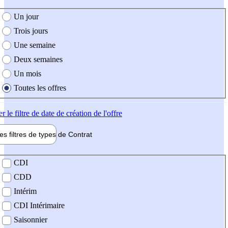
e création de l'offre
Un jour
Trois jours
Une semaine
Deux semaines
Un mois
Toutes les offres
er
le filtre de date de création de l'offre
les filtres de types de
Contrat
de contrat
CDI
CDD
Intérim
CDI Intérimaire
Saisonnier