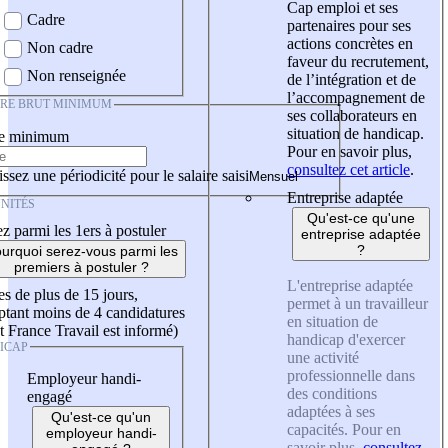
Cap emploi et ses
Cadre
partenaires pour ses
actions concrètes en
Non cadre
faveur du recrutement,
Non renseignée
de l’intégration et de
l’accompagnement de
IRE BRUT MINIMUM
ses collaborateurs en
situation de handicap.
re minimum
Pour en savoir plus,
consultez cet article
.
ssez une périodicité pour le salaire saisi
Entreprise adaptée
NITÉS
Qu'est-ce qu'une
z parmi les 1ers à postuler
entreprise adaptée
?
urquoi serez-vous parmi les
premiers à postuler ?
L'entreprise adaptée
es de plus de 15 jours,
permet à un travailleur
tant moins de 4 candidatures
en situation de
t France Travail est informé)
handicap d'exercer
ICAP
une activité
professionnelle dans
Employeur handi-
des conditions
engagé
adaptées à ses
Qu'est-ce qu'un
capacités. Pour en
employeur handi-
savoir plus,
consultez