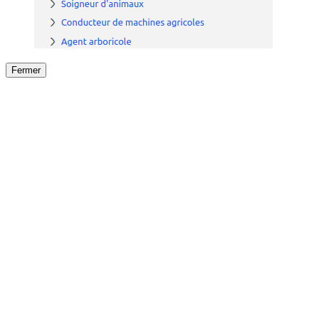
Fermer
Fermer
le détail de l'offre
/
Offre
sur
Offre précéden