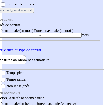
Reprise d'entreprise
plus
de types de contrat
 DE CONTRAT
ée de contrat
ée minimale (en mois)
Durée maximale (en mois)
mois
er
le filtre du type de contrat
les filtres de
Durée hebdo
madaire
 hebdomadaire
Temps plein
Temps partiel
Non renseignée
 HEBDOMADAIRE
cisez la durée hebdomadaire :
ée minimale (en heure)
Durée maximale (en heure)