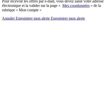
Pour recevoir les offres par e-mail, vous devez saisir votre adresse
électronique et la valider sur la page «
Mes coordonnées
» de la
rubrique « Mon compte »
Annuler
Enregistrer mon alerte
Enregistrer
mon alerte