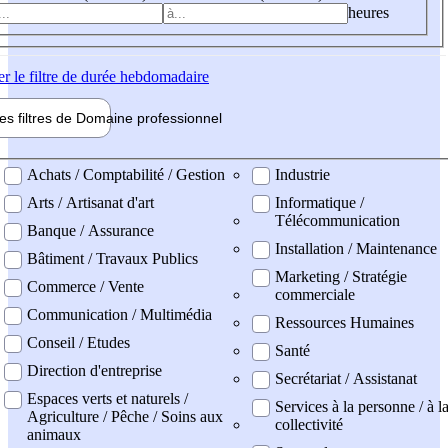
heures
er
le filtre de durée hebdomadaire
les filtres de
Domaine pro
fessionnel
ne professionel
Achats / Comptabilité / Gestion
Industrie
Arts / Artisanat d'art
Informatique /
Télécommunication
Banque / Assurance
Installation / Maintenance
Bâtiment / Travaux Publics
Marketing / Stratégie
Commerce / Vente
commerciale
Communication / Multimédia
Ressources Humaines
Conseil / Etudes
Santé
Direction d'entreprise
Secrétariat / Assistanat
Espaces verts et naturels /
Services à la personne / à l
Agriculture / Pêche / Soins aux
collectivité
animaux