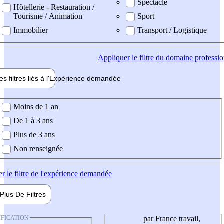
Spectacle
Hôtellerie - Restauration /
Tourisme / Animation
Sport
Immobilier
Transport / Logistique
Appliquer
le filtre du domaine professi
es filtres liés à l'
Expérience
demandée
ience demandée
Moins de 1 an
De 1 à 3 ans
Plus de 3 ans
Non renseignée
er
le filtre de l'expérience demandée
Plus De
Filtres
IFICATION
par France travail,