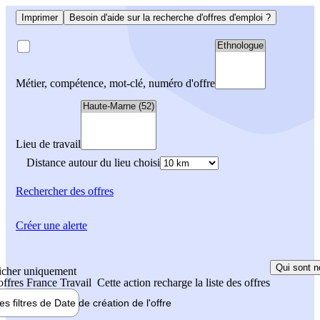
Imprimer
Besoin d'aide sur la recherche d'offres d'emploi ?
Métier, compétence, mot-clé, numéro d'offre
Lieu de travail
Distance autour du lieu choisi
Rechercher
des offres
Créer une alerte
Qui sont n
icher uniquement
 offres France Travail
Cette action recharge la liste des offres
les filtres de
Date de création
de l'offre