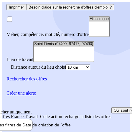
Imprimer
Besoin d'aide sur la recherche d'offres d'emploi ?
Métier, compétence, mot-clé, numéro d'offre
Lieu de travail
Distance autour du lieu choisi
Rechercher
des offres
Créer une alerte
Qui sont n
icher uniquement
 offres France Travail
Cette action recharge la liste des offres
les filtres de
Date de création
de l'offre