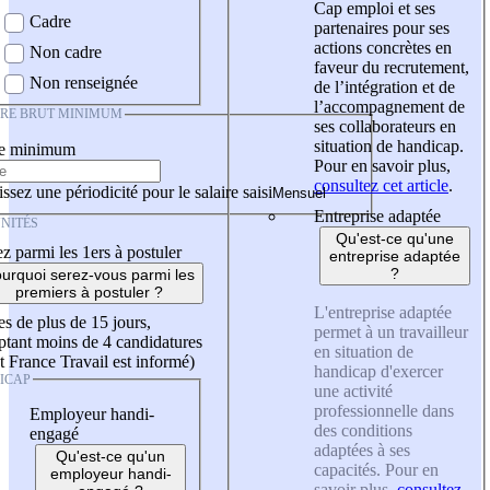
Cap emploi et ses
Cadre
partenaires pour ses
actions concrètes en
Non cadre
faveur du recrutement,
Non renseignée
de l’intégration et de
l’accompagnement de
IRE BRUT MINIMUM
ses collaborateurs en
situation de handicap.
re minimum
Pour en savoir plus,
consultez cet article
.
ssez une périodicité pour le salaire saisi
Entreprise adaptée
NITÉS
Qu'est-ce qu'une
z parmi les 1ers à postuler
entreprise adaptée
?
urquoi serez-vous parmi les
premiers à postuler ?
L'entreprise adaptée
es de plus de 15 jours,
permet à un travailleur
tant moins de 4 candidatures
en situation de
t France Travail est informé)
handicap d'exercer
ICAP
une activité
professionnelle dans
Employeur handi-
des conditions
engagé
adaptées à ses
Qu'est-ce qu'un
capacités. Pour en
employeur handi-
savoir plus,
consultez