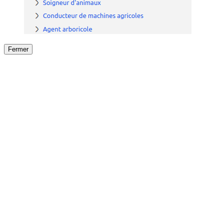
Fermer
Fermer
le détail de l'offre
/
Offre
sur
Offre précéden