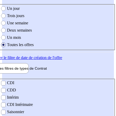
e création de l'offre
Un jour
Trois jours
Une semaine
Deux semaines
Un mois
Toutes les offres
er
le filtre de date de création de l'offre
les filtres de types de
Contrat
de contrat
CDI
CDD
Intérim
CDI Intérimaire
Saisonnier