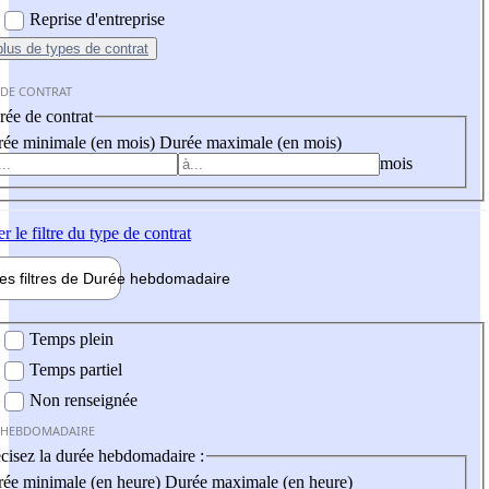
Reprise d'entreprise
plus
de types de contrat
 DE CONTRAT
ée de contrat
ée minimale (en mois)
Durée maximale (en mois)
mois
er
le filtre du type de contrat
les filtres de
Durée hebdo
madaire
 hebdomadaire
Temps plein
Temps partiel
Non renseignée
 HEBDOMADAIRE
cisez la durée hebdomadaire :
ée minimale (en heure)
Durée maximale (en heure)