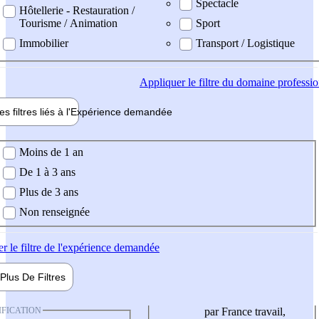
Spectacle
Hôtellerie - Restauration /
Tourisme / Animation
Sport
Immobilier
Transport / Logistique
Appliquer
le filtre du domaine professi
es filtres liés à l'
Expérience
demandée
ience demandée
Moins de 1 an
De 1 à 3 ans
Plus de 3 ans
Non renseignée
er
le filtre de l'expérience demandée
Plus De
Filtres
IFICATION
par France travail,