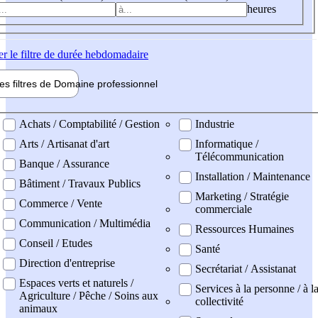
heures
er
le filtre de durée hebdomadaire
les filtres de
Domaine pro
fessionnel
ne professionel
Achats / Comptabilité / Gestion
Industrie
Arts / Artisanat d'art
Informatique /
Télécommunication
Banque / Assurance
Installation / Maintenance
Bâtiment / Travaux Publics
Marketing / Stratégie
Commerce / Vente
commerciale
Communication / Multimédia
Ressources Humaines
Conseil / Etudes
Santé
Direction d'entreprise
Secrétariat / Assistanat
Espaces verts et naturels /
Services à la personne / à l
Agriculture / Pêche / Soins aux
collectivité
animaux