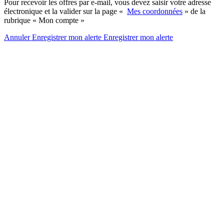
Pour recevoir les offres par e-mail, vous devez saisir votre adresse
électronique et la valider sur la page «
Mes coordonnées
» de la
rubrique « Mon compte »
Annuler
Enregistrer mon alerte
Enregistrer
mon alerte