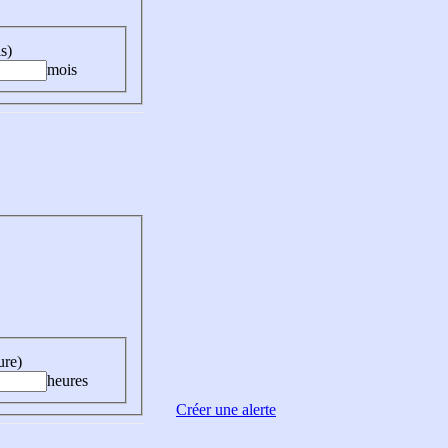
s)
mois
ure)
heures
Créer une alerte