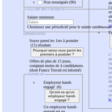
Non renseignée (90)
de
l
SALAIRE BRUT MINIMUM
se
si
Salaire minimum
Po
co
Choisissez une périodicité pour le salaire saisi
En
OPPORTUNITÉS
Soyez parmi les 1ers à postuler
(11)
résultats
Pourquoi serez-vous parmi les
L'
premiers à postuler ?
pe
Offres de plus de 15 jours,
en
comptant moins de 4 candidatures
ha
(dont France Travail est informé)
un
HANDICAP
pr
de
Employeur handi-
ad
engagé (6)
ca
Qu'est-ce qu'un
sa
employeur handi-
le
engagé ?
Un employeur handi-
engagé est un