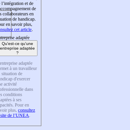
 l’intégration et de
’accompagnement de
s collaborateurs en
tuation de handicap.
ur en savoir plus,
nsultez cet article
.
treprise adaptée
Qu'est-ce qu'une
entreprise adaptée
?
entreprise adaptée
rmet à un travailleur
 situation de
ndicap d'exercer
e activité
ofessionnelle dans
s conditions
aptées à ses
pacités. Pour en
voir plus,
consultez
 site de l’UNEA
.