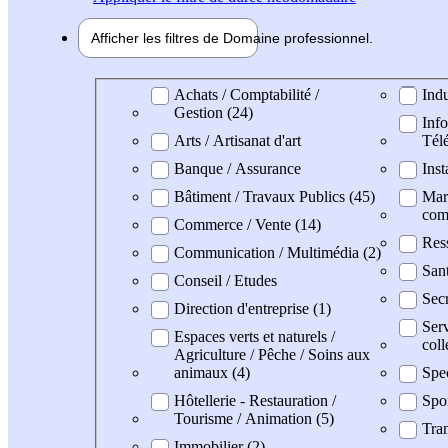
Afficher les filtres de
Domaine pro
fessionnel
Domaine professionel
Achats / Comptabilité /
Indu
Gestion (24)
Info
Arts / Artisanat d'art
Tél
Banque / Assurance
Inst
Bâtiment / Travaux Publics (45)
Mark
com
Commerce / Vente (14)
Res
Communication / Multimédia (2)
Sant
Conseil / Etudes
Secr
Direction d'entreprise (1)
Serv
Espaces verts et naturels /
coll
Agriculture / Pêche / Soins aux
animaux (4)
Spe
Hôtellerie - Restauration /
Spo
Tourisme / Animation (5)
Tran
Immobilier (2)