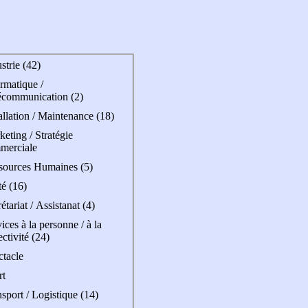
strie (42)
rmatique /
écommunication (2)
allation / Maintenance (18)
eting / Stratégie
merciale
sources Humaines (5)
é (16)
étariat / Assistanat (4)
ices à la personne / à la
ectivité (24)
ctacle
rt
sport / Logistique (14)