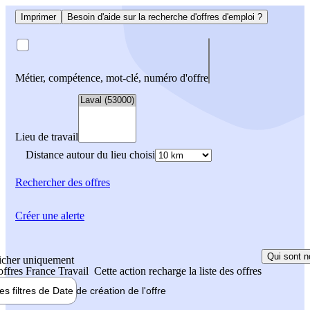
Imprimer
Besoin d'aide sur la recherche d'offres d'emploi ?
Métier, compétence, mot-clé, numéro d'offre
Lieu de travail
Distance autour du lieu choisi
Rechercher
des offres
Créer une alerte
Qui sont n
icher uniquement
 offres France Travail
Cette action recharge la liste des offres
les filtres de
Date de création
de l'offre