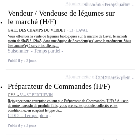
Ajouter cette offre à ma sélection
Saisonnier
Temps partiel
Vendeur / Vendeuse de légumes sur
le marché (H/F)
GAEC DES CHAMPS DU VERDET -
53 - LAVAL
Vous effectuez la vente de légumes biologiques sur le marché de Laval, le samedi
matin de 9h45 à 12h45, dans une équipe de 3 vendeur(ses) avec le producteur. Vous
êtes amené(e) à servir les clients,...
Saisonnier - Temps partiel
Publié il y a 2 jours
Ajouter cette offre à ma sélection
CDD
Temps plein
Préparateur de Commandes (H/F)
GYS -
53 - ST BERTHEVIN
Rejoignez notre entreprise en tant que Préparateur de Commandes (H/F) ! Au sein
de notre magasin de produits finis, vous prenez les produits collectés et les
conditionnez en adaptant le type de...
CDD - Temps plein
Publié il y a 3 jours