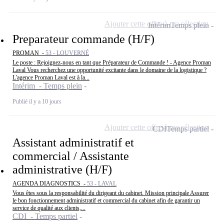
Ajouter cette offre à ma sélection
Intérim
Temps plein
Preparateur commande (H/F)
PROMAN -
53 - LOUVERNÉ
Le poste : Rejoignez-nous en tant que Préparateur de Commande ! - Agence Proman
Laval Vous recherchez une opportunité excitante dans le domaine de la logistique ?
L'agence Proman Laval est à la...
Intérim - Temps plein
Publié il y a 10 jours
Ajouter cette offre à ma sélection
CDI
Temps partiel
Assistant administratif et
commercial / Assistante
administrative (H/F)
AGENDA DIAGNOSTICS -
53 - LAVAL
Vous êtes sous la responsabilité du dirigeant du cabinet. Mission principale Assurer
le bon fonctionnement administratif et commercial du cabinet afin de garantir un
service de qualité aux clients,...
CDI - Temps partiel