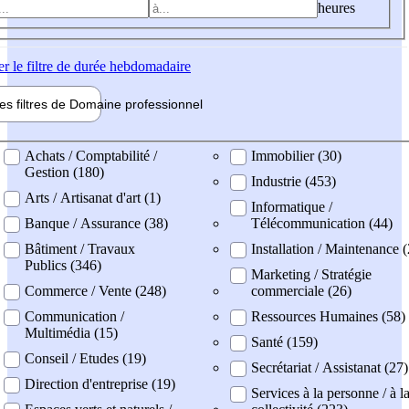
heures
er
le filtre de durée hebdomadaire
les filtres de
Domaine pro
fessionnel
ne professionel
Achats / Comptabilité /
Immobilier (30)
Gestion (180)
Industrie (453)
Arts / Artisanat d'art (1)
Informatique /
Banque / Assurance (38)
Télécommunication (44)
Bâtiment / Travaux
Installation / Maintenance 
Publics (346)
Marketing / Stratégie
Commerce / Vente (248)
commerciale (26)
Communication /
Ressources Humaines (58)
Multimédia (15)
Santé (159)
Conseil / Etudes (19)
Secrétariat / Assistanat (27)
Direction d'entreprise (19)
Services à la personne / à l