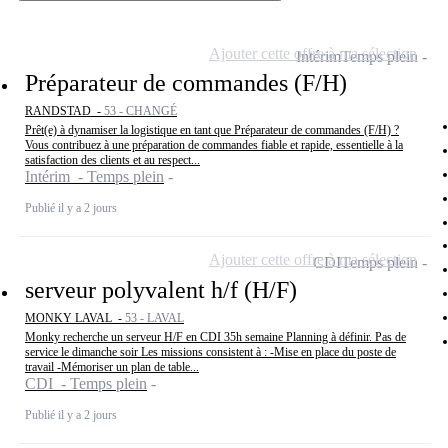
Ajouter cette offre à ma sélection
Intérim
Temps plein
Préparateur de commandes (F/H)
RANDSTAD -
53 - CHANGÉ
Prêt(e) à dynamiser la logistique en tant que Préparateur de commandes (F/H) ?
Vous contribuez à une préparation de commandes fiable et rapide, essentielle à la
satisfaction des clients et au respect...
Intérim - Temps plein
Publié il y a 2 jours
Ajouter cette offre à ma sélection
CDI
Temps plein
serveur polyvalent h/f (H/F)
MONKY LAVAL -
53 - LAVAL
Monky recherche un serveur H/F en CDI 35h semaine Planning à définir. Pas de
service le dimanche soir Les missions consistent à : -Mise en place du poste de
travail -Mémoriser un plan de table...
CDI - Temps plein
Publié il y a 2 jours