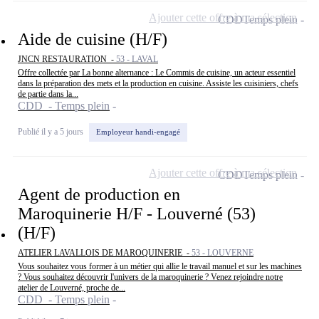
Ajouter cette offre à ma sélection
CDD
Temps plein
Aide de cuisine (H/F)
JNCN RESTAURATION -
53 - LAVAL
Offre collectée par La bonne alternance : Le Commis de cuisine, un acteur essentiel
dans la préparation des mets et la production en cuisine. Assiste les cuisiniers, chefs
de partie dans la...
CDD - Temps plein
Publié il y a 5 jours
Employeur handi-engagé
Ajouter cette offre à ma sélection
CDD
Temps plein
Agent de production en
Maroquinerie H/F - Louverné (53)
(H/F)
ATELIER LAVALLOIS DE MAROQUINERIE -
53 - LOUVERNE
Vous souhaitez vous former à un métier qui allie le travail manuel et sur les machines
? Vous souhaitez découvrir l'univers de la maroquinerie ? Venez rejoindre notre
atelier de Louverné, proche de...
CDD - Temps plein