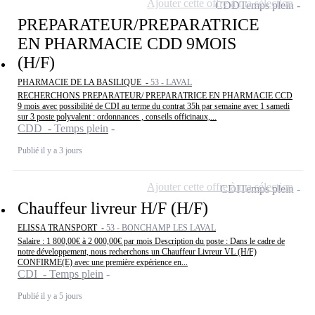
Ajouter cette offre à ma sélection
CDD
Temps plein
PREPARATEUR/PREPARATRICE
EN PHARMACIE CDD 9MOIS
(H/F)
PHARMACIE DE LA BASILIQUE -
53 - LAVAL
RECHERCHONS PREPARATEUR/ PREPARATRICE EN PHARMACIE CCD
9 mois avec possibilité de CDI au terme du contrat 35h par semaine avec 1 samedi
sur 3 poste polyvalent : ordonnances , conseils officinaux,...
CDD - Temps plein
Publié il y a 3 jours
Ajouter cette offre à ma sélection
CDI
Temps plein
Chauffeur livreur H/F (H/F)
ELISSA TRANSPORT -
53 - BONCHAMP LES LAVAL
Salaire : 1 800,00€ à 2 000,00€ par mois Description du poste : Dans le cadre de
notre développement, nous recherchons un Chauffeur Livreur VL (H/F)
CONFIRME(E) avec une première expérience en...
CDI - Temps plein
Publié il y a 5 jours