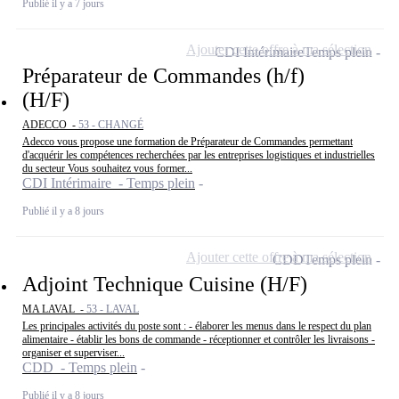
Publié il y a 7 jours
Ajouter cette offre à ma sélection
CDI Intérimaire
Temps plein
Préparateur de Commandes (h/f)
(H/F)
ADECCO -
53 - CHANGÉ
Adecco vous propose une formation de Préparateur de Commandes permettant
d'acquérir les compétences recherchées par les entreprises logistiques et industrielles
du secteur Vous souhaitez vous former...
CDI Intérimaire - Temps plein
Publié il y a 8 jours
Ajouter cette offre à ma sélection
CDD
Temps plein
Adjoint Technique Cuisine (H/F)
MA LAVAL -
53 - LAVAL
Les principales activités du poste sont : - élaborer les menus dans le respect du plan
alimentaire - établir les bons de commande - réceptionner et contrôler les livraisons -
organiser et superviser...
CDD - Temps plein
Publié il y a 8 jours