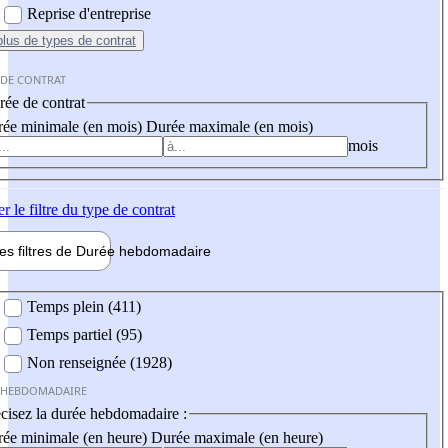
Reprise d'entreprise
plus
de types de contrat
 DE CONTRAT
ée de contrat
ée minimale (en mois)
Durée maximale (en mois)
mois
er
le filtre du type de contrat
les filtres de
Durée hebdo
madaire
 hebdomadaire
Temps plein (411)
Temps partiel (95)
Non renseignée (1928)
 HEBDOMADAIRE
cisez la durée hebdomadaire :
ée minimale (en heure)
Durée maximale (en heure)