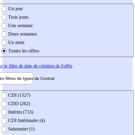
e création de l'offre
Un jour
Trois jours
Une semaine
Deux semaines
Un mois
Toutes les offres
er
le filtre de date de création de l'offre
les filtres de types de
Contrat
de contrat
CDI (1327)
CDD (262)
Intérim (733)
CDI Intérimaire (4)
Saisonnier (1)