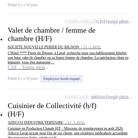
Publié il y a 10 jours
Ajouter cette offre à ma sélection
CDI
Temps plein
Valet de chambre / femme de
chambre (H/F)
SOCIETE NOUVELLE PERIER DU BIGNON -
53 - LAVAL
L'Hôtel **** Perier du Bignon, à Laval, recherche pour son établissement hôtelier,
son futur valet de chambre ou sa future femme de chambre. La satisfaction client en
leitmotiv, vous êtes autonome,...
CDI - Temps plein
Publié il y a 10 jours
Employeur handi-engagé
Ajouter cette offre à ma sélection
Intérim
Temps plein
Cuisinier de Collectivité (h/f)
(H/F)
ADECCO INDUSTRIE/TERTIAIRE -
53 - LAVAL
Cuisinier en Production Chaude H/F - Missions de remplacement en août 2026.
Adecco Laval recrute pour l'un de ses clients, une résidence médicalisée accueillant
des personnes âgées, située sur le...