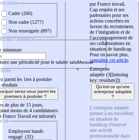
IFICATION
par France travail,
Cap emploi et ses
Cadre (260)
partenaires pour ses
actions concrètes en
Non cadre (1277)
faveur du recrutement,
Non renseignée (897)
de l’intégration et de
l’accompagnement de
IRE BRUT MINIMUM
ses collaborateurs en
situation de handicap.
re minimum
Pour en savoir plus,
consultez cet article
.
ssez une périodicité pour le salaire saisi
Entreprise
NITÉS
adaptée (3
[[missing
z parmi les 1ers à postuler
key: resultats]]
)
)
résultats
Qu'est-ce qu'une
urquoi serez-vous parmi les
entreprise adaptée
premiers à postuler ?
?
es de plus de 15 jours,
L'entreprise adaptée
tant moins de 4 candidatures
permet à un travailleur
t France Travail est informé)
en situation de
ICAP
handicap d'exercer
une activité
Employeur handi-
professionnelle dans
engagé (32)