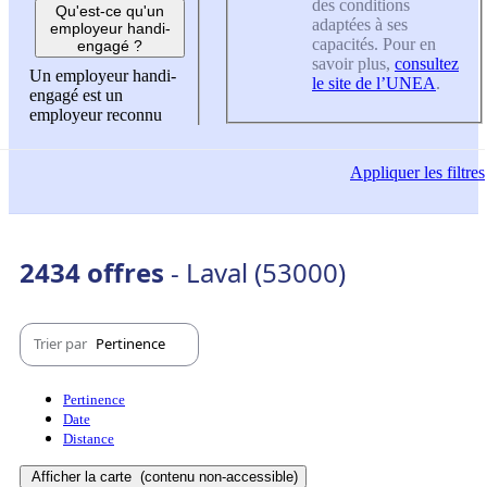
des conditions
Qu'est-ce qu'un
adaptées à ses
employeur handi-
capacités. Pour en
engagé ?
savoir plus,
consultez
Un employeur handi-
le site de l’UNEA
.
engagé est un
employeur reconnu
Appliquer
les filtres
2434 offres
- Laval (53000)
Trier par
Pertinence
Pertinence
Date
Distance
Afficher la carte
(contenu non-accessible)