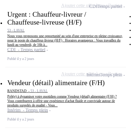
Ajouter cette offre à ma sélection
CDI
Temps partiel
Urgent : Chauffeur-livreur /
Chauffeuse-livreuse (H/F)
53 - LAVAL
Nous vous proposons une opportunité au sein d'une entreprise en pleine croissance,
pour le poste de chauffeur-livreur (H/F) : Horaires avantageux : Vous travaillez du
lundi au vendredi, de 16h à...
CDI - Temps partiel
Publié il y a 2 jours
Ajouter cette offre à ma sélection
Intérim
Temps plein
Vendeur (détail) alimentaire (F/H)
RANDSTAD -
53 - LAVAL
Prêt(e) à dynamiser votre quotidien comme Vendeur (détail) alimentaire (F/H) ?
Vous contribuerez à offrir une expérience d'achat fluide et conviviale autour de
produits surgelés de qualité - Vous...
Intérim - Temps plein
Publié il y a 2 jours