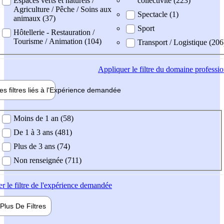
Espaces verts et naturels /
collectivité (223)
Agriculture / Pêche / Soins aux
Spectacle (1)
animaux (37)
Sport
Hôtellerie - Restauration /
Tourisme / Animation (104)
Transport / Logistique (206
Appliquer
le filtre du domaine professi
es filtres liés à l'
Expérience
demandée
ience demandée
Moins de 1 an (58)
De 1 à 3 ans (481)
Plus de 3 ans (74)
Non renseignée (711)
er
le filtre de l'expérience demandée
Plus De
Filtres