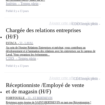
Intérim - Temps plein
Publié il y a 13 jours
Ajouter cette offre à ma sélection
CDD
Temps plein
Chargée des relations entreprises
(H/F)
ESTACA -
53 - LAVAL
Au sein de l'équipe Relations Entreprises et mécénat, vous contribuez au
développement et à l'animation des relations avec les entreprises sur le campus de
Laval. Vous organisez les événements...
CDD - Temps plein
Publié il y a 13 jours
Ajouter cette offre à ma sélection
CDI
Temps plein
Réceptionniste /Employé de vente
et de magasin (H/F)
FOIR'FOUILLE -
53 - ST BERTHEVIN
Rejoignez notre équipe de SAINT-BERTHEVIN en tant que Réceptionniste !