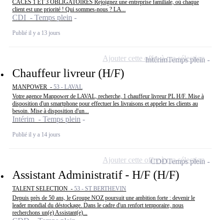
CACES 1 ET 3 OBLIGATOIRES Rejoignez une entreprise familiale, où chaque
client est une priorité ! Qui sommes-nous ? LA...
CDI - Temps plein
Publié il y a 13 jours
Ajouter cette offre à ma sélection
Intérim
Temps plein
Chauffeur livreur (H/F)
MANPOWER -
53 - LAVAL
Votre agence Manpower de LAVAL, recherche, 1 chauffeur livreur PL H/F. Mise à
disposition d'un smartphone pour effectuer les livraisons et appeler les clients au
besoin. Mise à disposition d'un...
Intérim - Temps plein
Publié il y a 14 jours
Ajouter cette offre à ma sélection
CDD
Temps plein
Assistant Administratif - H/F (H/F)
TALENT SELECTION -
53 - ST BERTHEVIN
Depuis près de 50 ans, le Groupe NOZ poursuit une ambition forte : devenir le
leader mondial du déstockage. Dans le cadre d'un renfort temporaire, nous
recherchons un(e) Assistant(e)...