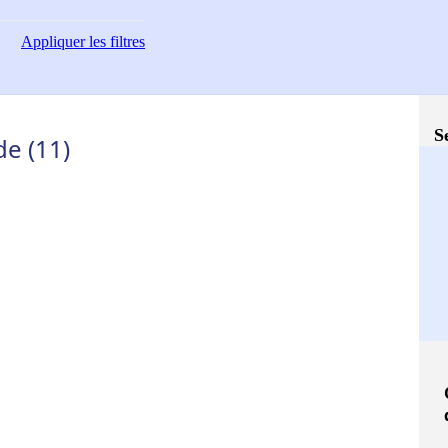
Appliquer
les filtres
S
e (11)