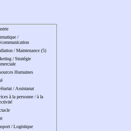
strie
rmatique /
écommunication
allation / Maintenance (5)
eting / Stratégie
merciale
sources Humaines
té
étariat / Assistanat
ices à la personne / à la
ectivité
ctacle
rt
sport / Logistique