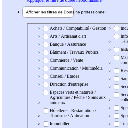
Appliquer
le filtre de durée hebdomadaire
Afficher les filtres de
Domaine pro
fessionnel
Domaine professionel
Achats / Comptabilité / Gestion
Indu
Arts / Artisanat d'art
Info
Tél
Banque / Assurance
Inst
Bâtiment / Travaux Publics
Mark
Commerce / Vente
com
Communication / Multimédia
Res
Conseil / Etudes
San
Direction d'entreprise
Secr
Espaces verts et naturels /
Serv
Agriculture / Pêche / Soins aux
coll
animaux
Spe
Hôtellerie - Restauration /
Tourisme / Animation
Spo
Immobilier
Tran