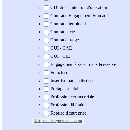
CDI de chantier ou d'opération
Contrat d'Engagement Educatif
Contrat intermittent
Contrat pacte
Contrat d'usage
CUI - CAE
CUI - CIE
Engagement à servir dans la réserve
Franchise
Insertion par l'activ.éco.
Portage salarial
Profession commerciale
Profession libérale
Reprise d'entreprise
Voir plus
de types de contrat