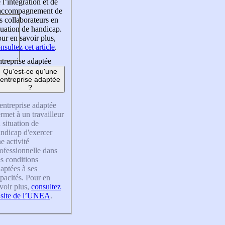
 l’intégration et de
’accompagnement de
s collaborateurs en
tuation de handicap.
ur en savoir plus,
nsultez cet article
.
treprise adaptée
Qu'est-ce qu'une
entreprise adaptée
?
entreprise adaptée
rmet à un travailleur
 situation de
ndicap d'exercer
e activité
ofessionnelle dans
s conditions
aptées à ses
pacités. Pour en
voir plus,
consultez
 site de l’UNEA
.