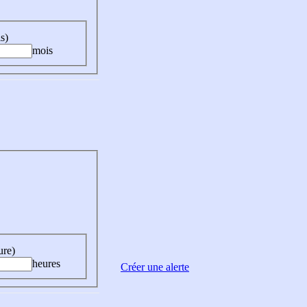
s)
mois
ure)
heures
Créer une alerte