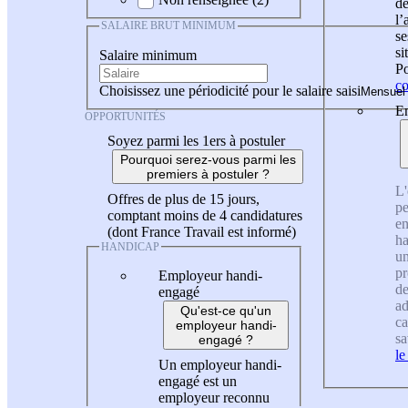
de
l
SALAIRE BRUT MINIMUM
se
si
Salaire minimum
Po
co
Choisissez une périodicité pour le salaire saisi
En
OPPORTUNITÉS
Soyez parmi les 1ers à postuler
Pourquoi serez-vous parmi les
premiers à postuler ?
L'
Offres de plus de 15 jours,
pe
comptant moins de 4 candidatures
en
(dont France Travail est informé)
ha
HANDICAP
un
pr
Employeur handi-
de
engagé
ad
Qu'est-ce qu'un
ca
employeur handi-
sa
engagé ?
le
Un employeur handi-
engagé est un
employeur reconnu