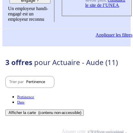
engagé ?
le site de l’UNEA
.
Un employeur handi-
engagé est un
employeur reconnu
Appliquer
les filtres
3 offres
pour Actuaire - Aude (11)
Trier par
Pertinence
Pertinence
Date
Afficher la carte
(contenu non-accessible)
Ajouter cette offre à ma sélection
CDI
Non renseigné