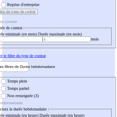
Reprise d'entreprise
plus
de types de contrat
 DE CONTRAT
ée de contrat
ée minimale (en mois)
Durée maximale (en mois)
mois
er
le filtre du type de contrat
les filtres de
Durée hebdo
madaire
 hebdomadaire
Temps plein
Temps partiel
Non renseignée (3)
 HEBDOMADAIRE
cisez la durée hebdomadaire :
ée minimale (en heure)
Durée maximale (en heure)