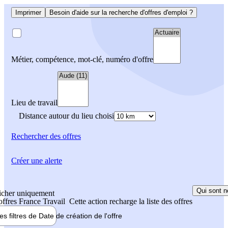
Imprimer
Besoin d'aide sur la recherche d'offres d'emploi ?
Métier, compétence, mot-clé, numéro d'offre
Lieu de travail
Distance autour du lieu choisi
Rechercher
des offres
Créer une alerte
Qui sont n
icher uniquement
 offres France Travail
Cette action recharge la liste des offres
les filtres de
Date de création
de l'offre