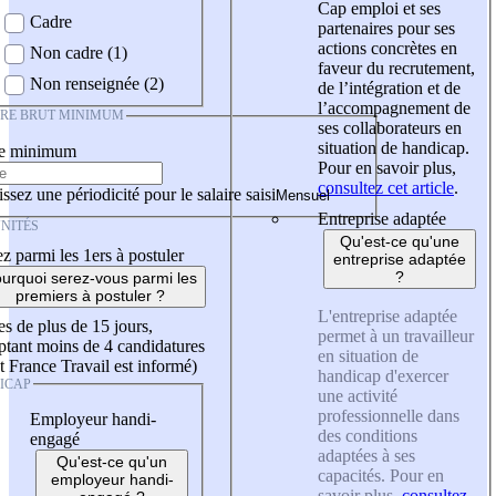
Cap emploi et ses
Cadre
partenaires pour ses
actions concrètes en
Non cadre (1)
faveur du recrutement,
Non renseignée (2)
de l’intégration et de
l’accompagnement de
IRE BRUT MINIMUM
ses collaborateurs en
situation de handicap.
re minimum
Pour en savoir plus,
consultez cet article
.
ssez une périodicité pour le salaire saisi
Entreprise adaptée
NITÉS
Qu'est-ce qu'une
z parmi les 1ers à postuler
entreprise adaptée
?
urquoi serez-vous parmi les
premiers à postuler ?
L'entreprise adaptée
es de plus de 15 jours,
permet à un travailleur
tant moins de 4 candidatures
en situation de
t France Travail est informé)
handicap d'exercer
ICAP
une activité
professionnelle dans
Employeur handi-
des conditions
engagé
adaptées à ses
Qu'est-ce qu'un
capacités. Pour en
employeur handi-
savoir plus,
consultez