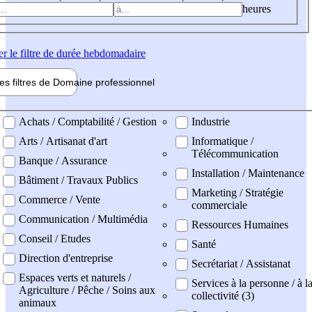
heures
er
le filtre de durée hebdomadaire
les filtres de
Domaine pro
fessionnel
ne professionel
Achats / Comptabilité / Gestion
Industrie
Arts / Artisanat d'art
Informatique /
Télécommunication
Banque / Assurance
Installation / Maintenance
Bâtiment / Travaux Publics
Marketing / Stratégie
Commerce / Vente
commerciale
Communication / Multimédia
Ressources Humaines
Conseil / Etudes
Santé
Direction d'entreprise
Secrétariat / Assistanat
Espaces verts et naturels /
Services à la personne / à l
Agriculture / Pêche / Soins aux
collectivité (3)
animaux