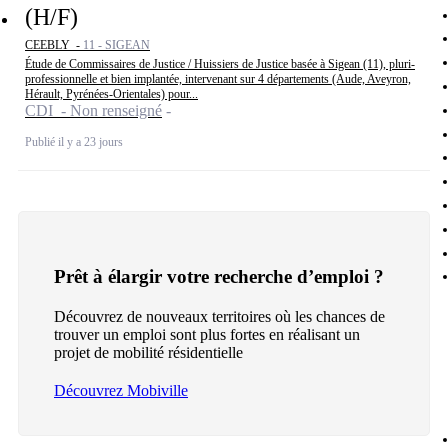
(H/F)
CEEBLY -
11 - SIGEAN
Étude de Commissaires de Justice / Huissiers de Justice basée à Sigean (11), pluri-
professionnelle et bien implantée, intervenant sur 4 départements (Aude, Aveyron,
Hérault, Pyrénées-Orientales) pour...
CDI - Non renseigné
Publié il y a 23 jours
Prêt à élargir votre recherche d’emploi ?
Découvrez de nouveaux territoires où les chances de
trouver un emploi sont plus fortes en réalisant un
projet de mobilité résidentielle
Découvrez Mobiville