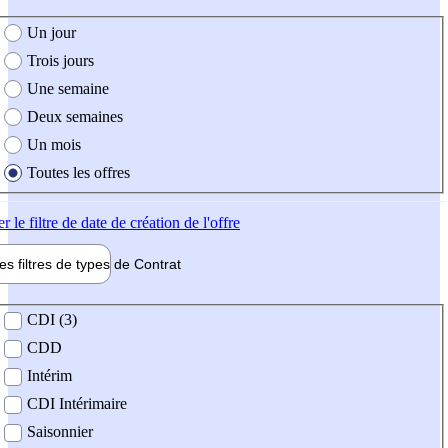
e création de l'offre
Un jour
Trois jours
Une semaine
Deux semaines
Un mois
Toutes les offres
er
le filtre de date de création de l'offre
les filtres de types de
Contrat
de contrat
CDI (3)
CDD
Intérim
CDI Intérimaire
Saisonnier