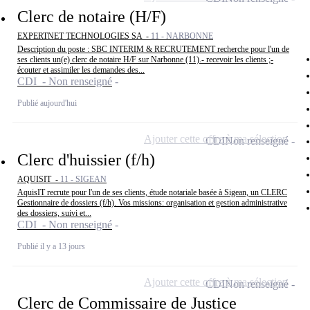
Clerc de notaire (H/F)
EXPERTNET TECHNOLOGIES SA -
11 - NARBONNE
Description du poste : SBC INTERIM & RECRUTEMENT recherche pour l'un de
ses clients un(e) clerc de notaire H/F sur Narbonne (11).- recevoir les clients ;-
écouter et assimiler les demandes des...
CDI - Non renseigné
Publié aujourd'hui
Ajouter cette offre à ma sélection
CDI
Non renseigné
Clerc d'huissier (f/h)
AQUISIT -
11 - SIGEAN
AquisIT recrute pour l'un de ses clients, étude notariale basée à Sigean, un CLERC
Gestionnaire de dossiers (f/h). Vos missions: organisation et gestion administrative
des dossiers, suivi et...
CDI - Non renseigné
Publié il y a 13 jours
Ajouter cette offre à ma sélection
CDI
Non renseigné
Clerc de Commissaire de Justice