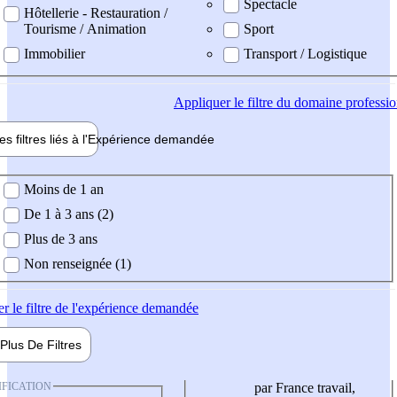
Spectacle
Hôtellerie - Restauration /
Tourisme / Animation
Sport
Immobilier
Transport / Logistique
Appliquer
le filtre du domaine professi
es filtres liés à l'
Expérience
demandée
ience demandée
Moins de 1 an
De 1 à 3 ans (2)
Plus de 3 ans
Non renseignée (1)
er
le filtre de l'expérience demandée
Plus De
Filtres
IFICATION
par France travail,