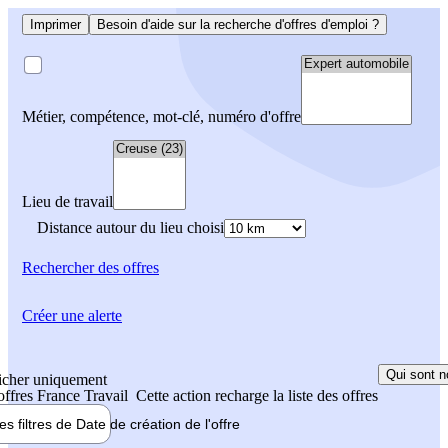
Imprimer
Besoin d'aide sur la recherche d'offres d'emploi ?
Métier, compétence, mot-clé, numéro d'offre
Lieu de travail
Distance autour du lieu choisi
Rechercher
des offres
Créer une alerte
Qui sont n
icher uniquement
 offres France Travail
Cette action recharge la liste des offres
les filtres de
Date de création
de l'offre