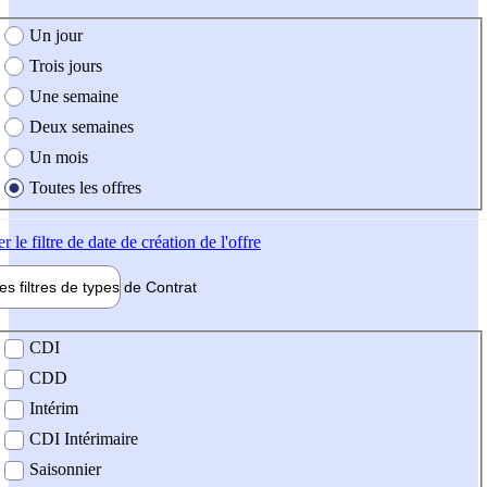
e création de l'offre
Un jour
Trois jours
Une semaine
Deux semaines
Un mois
Toutes les offres
er
le filtre de date de création de l'offre
les filtres de types de
Contrat
de contrat
CDI
CDD
Intérim
CDI Intérimaire
Saisonnier