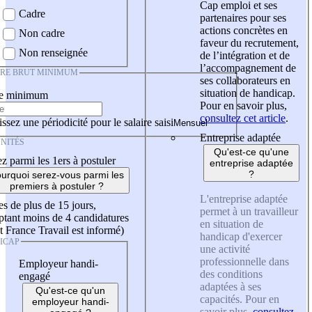
Cap emploi et ses
Cadre
partenaires pour ses
actions concrètes en
Non cadre
faveur du recrutement,
Non renseignée
de l’intégration et de
l’accompagnement de
IRE BRUT MINIMUM
ses collaborateurs en
situation de handicap.
re minimum
Pour en savoir plus,
consultez cet article
.
ssez une périodicité pour le salaire saisi
Entreprise adaptée
NITÉS
Qu'est-ce qu'une
z parmi les 1ers à postuler
entreprise adaptée
?
urquoi serez-vous parmi les
premiers à postuler ?
L'entreprise adaptée
es de plus de 15 jours,
permet à un travailleur
tant moins de 4 candidatures
en situation de
t France Travail est informé)
handicap d'exercer
ICAP
une activité
professionnelle dans
Employeur handi-
des conditions
engagé
adaptées à ses
Qu'est-ce qu'un
capacités. Pour en
employeur handi-
savoir plus,
consultez