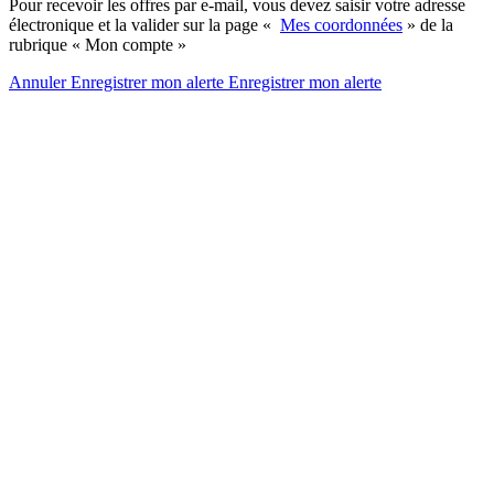
Pour recevoir les offres par e-mail, vous devez saisir votre adresse
électronique et la valider sur la page «
Mes coordonnées
» de la
rubrique « Mon compte »
Annuler
Enregistrer mon alerte
Enregistrer
mon alerte