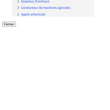
Fermer
Fermer
le détail de l'offre
/
Offre
sur
Offre précéden