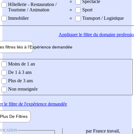
Spectacle
Hôtellerie - Restauration /
Tourisme / Animation
Sport
Immobilier
Transport / Logistique
Appliquer
le filtre du domaine professi
es filtres liés à l'
Expérience
demandée
ience demandée
Moins de 1 an
De 1 à 3 ans
Plus de 3 ans
Non renseignée
er
le filtre de l'expérience demandée
Plus De
Filtres
IFICATION
par France travail,