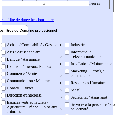
heures
er
le filtre de durée hebdomadaire
les filtres de
Domaine pro
fessionnel
ne professionel
Achats / Comptabilité / Gestion
Industrie
Arts / Artisanat d'art
Informatique /
Télécommunication
Banque / Assurance
Installation / Maintenance
Bâtiment / Travaux Publics
Marketing / Stratégie
Commerce / Vente
commerciale
Communication / Multimédia
Ressources Humaines
Conseil / Etudes
Santé
Direction d'entreprise
Secrétariat / Assistanat
Espaces verts et naturels /
Services à la personne / à l
Agriculture / Pêche / Soins aux
collectivité
animaux