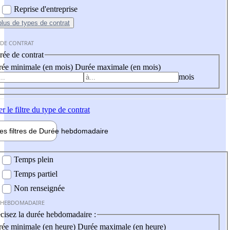
Reprise d'entreprise
plus
de types de contrat
 DE CONTRAT
ée de contrat
ée minimale (en mois)
Durée maximale (en mois)
mois
er
le filtre du type de contrat
les filtres de
Durée hebdo
madaire
 hebdomadaire
Temps plein
Temps partiel
Non renseignée
 HEBDOMADAIRE
cisez la durée hebdomadaire :
ée minimale (en heure)
Durée maximale (en heure)