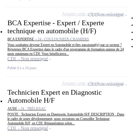
Ajouter cette offre à ma sélection
CDI
Non renseigné
BCA Expertise - Expert / Experte
technique en automobile (H/F)
BCA EXPERTISE -
24 - COULOUNIEIX-CHAMIERS
Vous souhaitez devenir Expert en Automobile et êtes passionné(e) par ce secteur ?
Rejoignez BCA Expertise dans le cadre d'un programme de formation unique de 24
mois minimum en CDI. Vous bénéficierez...
CDI - Non renseigné
Publié il y a 24 jours
Ajouter cette offre à ma sélection
CDI
Non renseigné
Technicien Expert en Diagnostic
Automobile H/F
AUDI -
24 - TRÉLISSAC
POSTE : Technicien Expert en Diagnostic Automobile H/F DESCRIPTION : Dans
le cadre de notre développement, nous recrutons un Conseiller Technique
Automobile H/F, en CDI. Rémunération selon...
CDI - Non renseigné