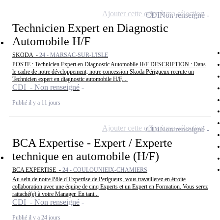
Ajouter cette offre à ma sélection
CDI
Non renseigné
Technicien Expert en Diagnostic
Automobile H/F
SKODA -
24 - MARSAC-SUR-L'ISLE
POSTE : Technicien Expert en Diagnostic Automobile H/F DESCRIPTION : Dans
le cadre de notre développement, notre concession Skoda Périgueux recrute un
Technicien expert en diagnostic automobile H/F,...
CDI - Non renseigné
Publié il y a 11 jours
Ajouter cette offre à ma sélection
CDI
Non renseigné
BCA Expertise - Expert / Experte
technique en automobile (H/F)
BCA EXPERTISE -
24 - COULOUNIEIX-CHAMIERS
Au sein de notre Pôle d’Expertise de Perigueux, vous travaillerez en étroite
collaboration avec une équipe de cinq Experts et un Expert en Formation. Vous serez
rattaché(e) à votre Manager. En tant...
CDI - Non renseigné
Publié il y a 24 jours