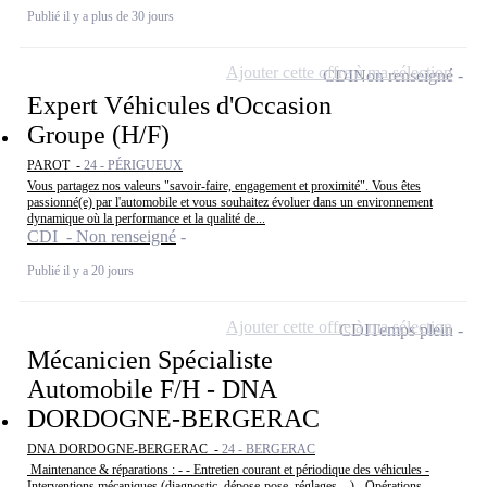
Publié il y a plus de 30 jours
Ajouter cette offre à ma sélection
CDI
Non renseigné
Expert Véhicules d'Occasion
Groupe (H/F)
PAROT -
24 - PÉRIGUEUX
Vous partagez nos valeurs "savoir-faire, engagement et proximité". Vous êtes
passionné(e) par l'automobile et vous souhaitez évoluer dans un environnement
dynamique où la performance et la qualité de...
CDI - Non renseigné
Publié il y a 20 jours
Ajouter cette offre à ma sélection
CDI
Temps plein
Mécanicien Spécialiste
Automobile F/H - DNA
DORDOGNE-BERGERAC
DNA DORDOGNE-BERGERAC -
24 - BERGERAC
️ Maintenance & réparations : - - Entretien courant et périodique des véhicules -
Interventions mécaniques (diagnostic, dépose-pose, réglages…) - Opérations