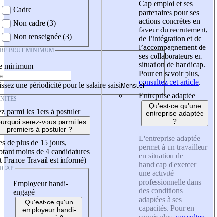
Cap emploi et ses
Cadre
partenaires pour ses
actions concrètes en
Non cadre (3)
faveur du recrutement,
Non renseignée (3)
de l’intégration et de
l’accompagnement de
IRE BRUT MINIMUM
ses collaborateurs en
situation de handicap.
re minimum
Pour en savoir plus,
consultez cet article
.
ssez une périodicité pour le salaire saisi
Entreprise adaptée
NITÉS
Qu'est-ce qu'une
z parmi les 1ers à postuler
entreprise adaptée
?
urquoi serez-vous parmi les
premiers à postuler ?
L'entreprise adaptée
es de plus de 15 jours,
permet à un travailleur
tant moins de 4 candidatures
en situation de
t France Travail est informé)
handicap d'exercer
ICAP
une activité
professionnelle dans
Employeur handi-
des conditions
engagé
adaptées à ses
Qu'est-ce qu'un
capacités. Pour en
employeur handi-
savoir plus,
consultez