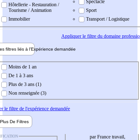
Spectacle
Hôtellerie - Restauration /
Tourisme / Animation
Sport
Immobilier
Transport / Logistique
Appliquer
le filtre du domaine professi
es filtres liés à l'
Expérience
demandée
ience demandée
Moins de 1 an
De 1 à 3 ans
Plus de 3 ans (1)
Non renseignée (3)
er
le filtre de l'expérience demandée
Plus De
Filtres
IFICATION
par France travail,