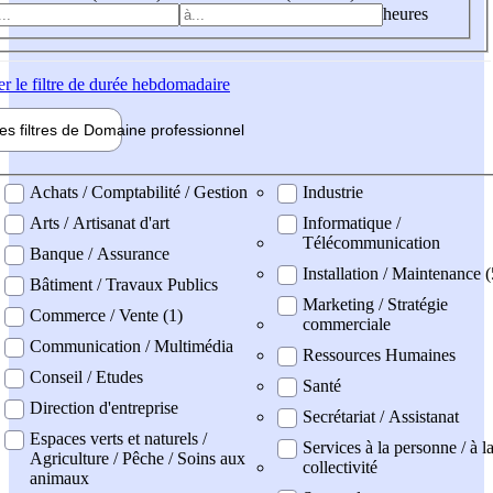
heures
er
le filtre de durée hebdomadaire
les filtres de
Domaine pro
fessionnel
ne professionel
Achats / Comptabilité / Gestion
Industrie
Arts / Artisanat d'art
Informatique /
Télécommunication
Banque / Assurance
Installation / Maintenance (
Bâtiment / Travaux Publics
Marketing / Stratégie
Commerce / Vente (1)
commerciale
Communication / Multimédia
Ressources Humaines
Conseil / Etudes
Santé
Direction d'entreprise
Secrétariat / Assistanat
Espaces verts et naturels /
Services à la personne / à l
Agriculture / Pêche / Soins aux
collectivité
animaux