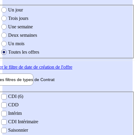
e création de l'offre
Un jour
Trois jours
Une semaine
Deux semaines
Un mois
Toutes les offres
er
le filtre de date de création de l'offre
les filtres de types de
Contrat
de contrat
CDI (6)
CDD
Intérim
CDI Intérimaire
Saisonnier