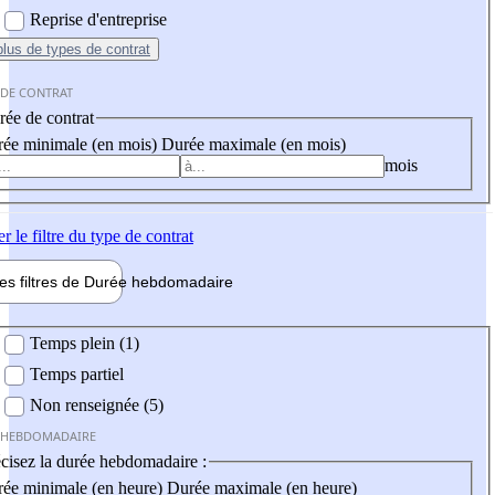
Reprise d'entreprise
plus
de types de contrat
 DE CONTRAT
ée de contrat
ée minimale (en mois)
Durée maximale (en mois)
mois
er
le filtre du type de contrat
les filtres de
Durée hebdo
madaire
 hebdomadaire
Temps plein (1)
Temps partiel
Non renseignée (5)
 HEBDOMADAIRE
cisez la durée hebdomadaire :
ée minimale (en heure)
Durée maximale (en heure)