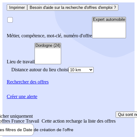
Imprimer
Besoin d'aide sur la recherche d'offres d'emploi ?
Métier, compétence, mot-clé, numéro d'offre
Lieu de travail
Distance autour du lieu choisi
Rechercher
des offres
Créer une alerte
Qui sont n
icher uniquement
 offres France Travail
Cette action recharge la liste des offres
les filtres de
Date de création
de l'offre