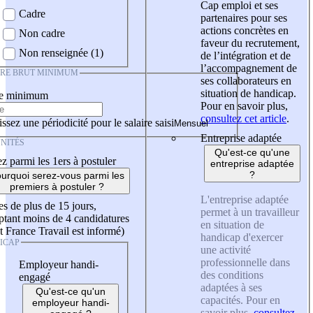
Cap emploi et ses
Cadre
partenaires pour ses
actions concrètes en
Non cadre
faveur du recrutement,
Non renseignée (1)
de l’intégration et de
l’accompagnement de
IRE BRUT MINIMUM
ses collaborateurs en
situation de handicap.
re minimum
Pour en savoir plus,
consultez cet article
.
ssez une périodicité pour le salaire saisi
Entreprise adaptée
NITÉS
Qu'est-ce qu'une
z parmi les 1ers à postuler
entreprise adaptée
?
urquoi serez-vous parmi les
premiers à postuler ?
L'entreprise adaptée
es de plus de 15 jours,
permet à un travailleur
tant moins de 4 candidatures
en situation de
t France Travail est informé)
handicap d'exercer
ICAP
une activité
professionnelle dans
Employeur handi-
des conditions
engagé
adaptées à ses
Qu'est-ce qu'un
capacités. Pour en
employeur handi-
savoir plus,
consultez