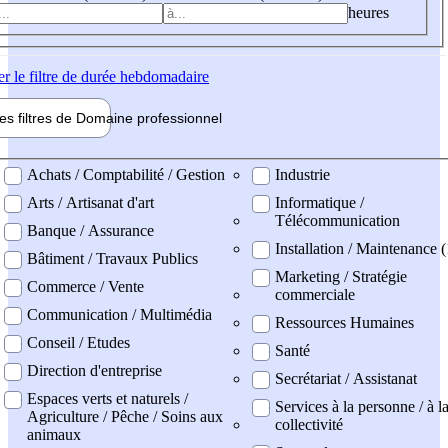
heures
er
le filtre de durée hebdomadaire
les filtres de
Domaine pro
fessionnel
ne professionel
Achats / Comptabilité / Gestion
Industrie
Arts / Artisanat d'art
Informatique /
Télécommunication
Banque / Assurance
Installation / Maintenance (
Bâtiment / Travaux Publics
Marketing / Stratégie
Commerce / Vente
commerciale
Communication / Multimédia
Ressources Humaines
Conseil / Etudes
Santé
Direction d'entreprise
Secrétariat / Assistanat
Espaces verts et naturels /
Services à la personne / à l
Agriculture / Pêche / Soins aux
collectivité
animaux