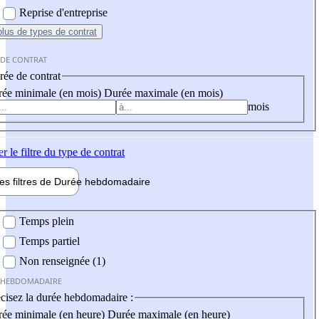
Reprise d'entreprise
plus
de types de contrat
 DE CONTRAT
ée de contrat
ée minimale (en mois)
Durée maximale (en mois)
mois
er
le filtre du type de contrat
les filtres de
Durée hebdo
madaire
 hebdomadaire
Temps plein
Temps partiel
Non renseignée (1)
 HEBDOMADAIRE
cisez la durée hebdomadaire :
ée minimale (en heure)
Durée maximale (en heure)