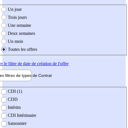
e création de l'offre
Un jour
Trois jours
Une semaine
Deux semaines
Un mois
Toutes les offres
er
le filtre de date de création de l'offre
les filtres de types de
Contrat
de contrat
CDI (1)
CDD
Intérim
CDI Intérimaire
Saisonnier