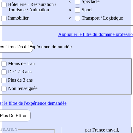
Spectacle
Hôtellerie - Restauration /
Tourisme / Animation
Sport
Immobilier
Transport / Logistique
Appliquer
le filtre du domaine professi
es filtres liés à l'
Expérience
demandée
ience demandée
Moins de 1 an
De 1 à 3 ans
Plus de 3 ans
Non renseignée
er
le filtre de l'expérience demandée
Plus De
Filtres
IFICATION
par France travail,