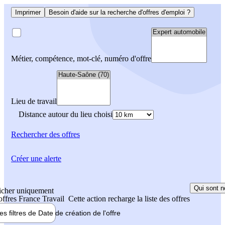
Imprimer
Besoin d'aide sur la recherche d'offres d'emploi ?
Métier, compétence, mot-clé, numéro d'offre
Lieu de travail
Distance autour du lieu choisi
Rechercher
des offres
Créer une alerte
Qui sont n
icher uniquement
 offres France Travail
Cette action recharge la liste des offres
les filtres de
Date de création
de l'offre