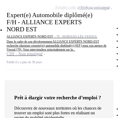
Ajouter cette offre à ma sélection
CDI
Non renseigné
Expert(e) Automobile diplômé(e)
F/H - ALLIANCE EXPERTS
NORD EST
ALLIANCE EXPERTS NORD EST -
70 - NOIDANS-LÈS-VESOUL
Dans le cadre de son développement ALLIANCE EXPERTS NORD-EST
recherche plusieurs experts(es) automobile diplômé(e) (H/F) pour son agence de
Vesoul (70). Vous interviendrez principalement sur la...
CDI - Non renseigné
Publié il y a plus de 30 jours
Prêt à élargir votre recherche d’emploi ?
Découvrez de nouveaux territoires où les chances de
trouver un emploi sont plus fortes en réalisant un
projet de mobilité résidentielle