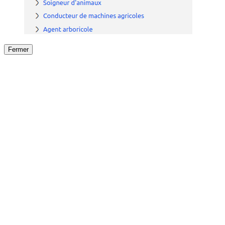
Fermer
Fermer
le détail de l'offre
/
Offre
sur
Offre précéden