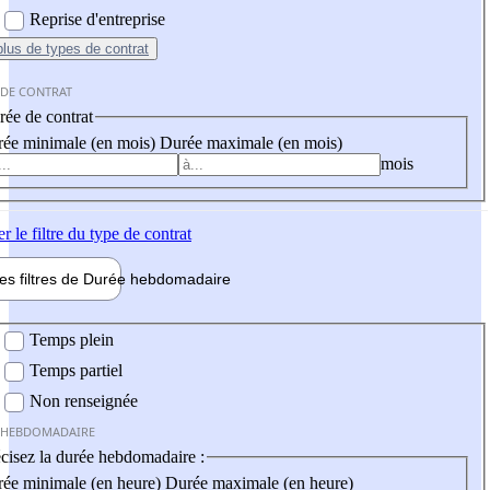
Reprise d'entreprise
plus
de types de contrat
 DE CONTRAT
ée de contrat
ée minimale (en mois)
Durée maximale (en mois)
mois
er
le filtre du type de contrat
les filtres de
Durée hebdo
madaire
 hebdomadaire
Temps plein
Temps partiel
Non renseignée
 HEBDOMADAIRE
cisez la durée hebdomadaire :
ée minimale (en heure)
Durée maximale (en heure)