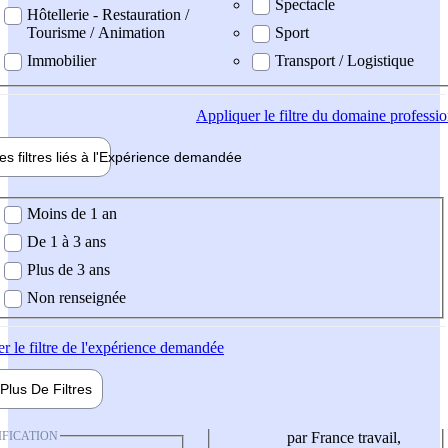
Spectacle
Hôtellerie - Restauration /
Tourisme / Animation
Sport
Immobilier
Transport / Logistique
Appliquer
le filtre du domaine professi
es filtres liés à l'
Expérience
demandée
ience demandée
Moins de 1 an
De 1 à 3 ans
Plus de 3 ans
Non renseignée
er
le filtre de l'expérience demandée
Plus De
Filtres
IFICATION
par France travail,