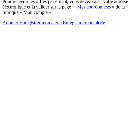
Pour recevoir les offres par e-mail, vous devez saisir votre adresse
électronique et la valider sur la page «
Mes coordonnées
» de la
rubrique « Mon compte »
Annuler
Enregistrer mon alerte
Enregistrer
mon alerte