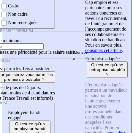
Cap emploi et ses
Cadre
partenaires pour ses
actions concrètes en
Non cadre
faveur du recrutement,
Non renseignée
de l’intégration et de
l’accompagnement de
IRE BRUT MINIMUM
ses collaborateurs en
situation de handicap.
re minimum
Pour en savoir plus,
consultez cet article
.
ssez une périodicité pour le salaire saisi
Entreprise adaptée
NITÉS
Qu'est-ce qu'une
z parmi les 1ers à postuler
entreprise adaptée
?
urquoi serez-vous parmi les
premiers à postuler ?
L'entreprise adaptée
es de plus de 15 jours,
permet à un travailleur
tant moins de 4 candidatures
en situation de
t France Travail est informé)
handicap d'exercer
ICAP
une activité
professionnelle dans
Employeur handi-
des conditions
engagé
adaptées à ses
Qu'est-ce qu'un
capacités. Pour en
employeur handi-
savoir plus,
consultez