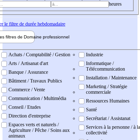
heures
er
le filtre de durée hebdomadaire
les filtres de
Domaine pro
fessionnel
ne professionel
Achats / Comptabilité / Gestion
Industrie
Arts / Artisanat d'art
Informatique /
Télécommunication
Banque / Assurance
Installation / Maintenance
Bâtiment / Travaux Publics
Marketing / Stratégie
Commerce / Vente
commerciale
Communication / Multimédia
Ressources Humaines
Conseil / Etudes
Santé
Direction d'entreprise
Secrétariat / Assistanat
Espaces verts et naturels /
Services à la personne / à l
Agriculture / Pêche / Soins aux
collectivité
animaux