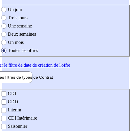
e création de l'offre
Un jour
Trois jours
Une semaine
Deux semaines
Un mois
Toutes les offres
er
le filtre de date de création de l'offre
les filtres de types de
Contrat
de contrat
CDI
CDD
Intérim
CDI Intérimaire
Saisonnier