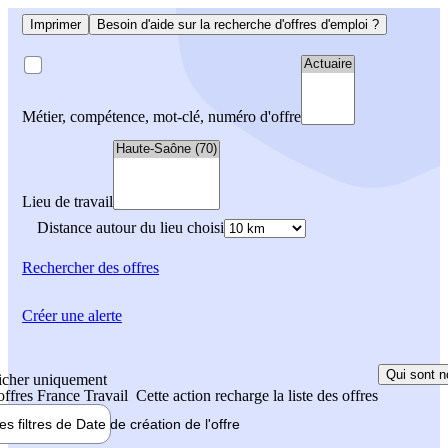
Imprimer
Besoin d'aide sur la recherche d'offres d'emploi ?
Métier, compétence, mot-clé, numéro d'offre
Lieu de travail
Distance autour du lieu choisi
Rechercher
des offres
Créer une alerte
Qui sont n
icher uniquement
 offres France Travail
Cette action recharge la liste des offres
les filtres de
Date de création
de l'offre