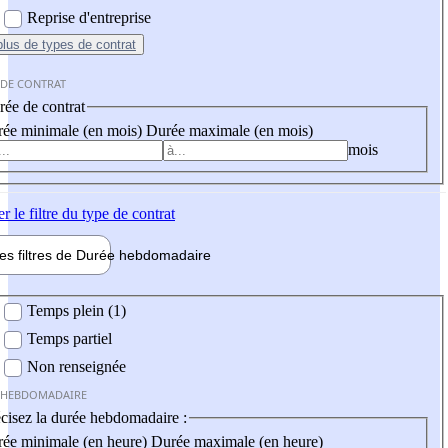
Reprise d'entreprise
plus
de types de contrat
 DE CONTRAT
ée de contrat
ée minimale (en mois)
Durée maximale (en mois)
mois
er
le filtre du type de contrat
les filtres de
Durée hebdo
madaire
 hebdomadaire
Temps plein (1)
Temps partiel
Non renseignée
 HEBDOMADAIRE
cisez la durée hebdomadaire :
ée minimale (en heure)
Durée maximale (en heure)