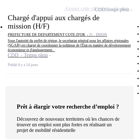
Ajouter cette offre à ma sélection
CDD
Temps plein
Chargé d'appui aux chargés de
mission (H/F)
PREFECTURE DE DEPARTEMENT COTE-D'OR -
21 - DIJON
Sous l'autorité du préfet de région, le secrétariat général pour les affaires régionales
(SGAR) est chargé de coordonner la politique de l'État en matière de développement
économique et d'aménagement...
CDD - Temps plein
Publié il y a 14 jours
Prêt à élargir votre recherche d’emploi ?
Découvrez de nouveaux territoires où les chances de
trouver un emploi sont plus fortes en réalisant un
projet de mobilité résidentielle