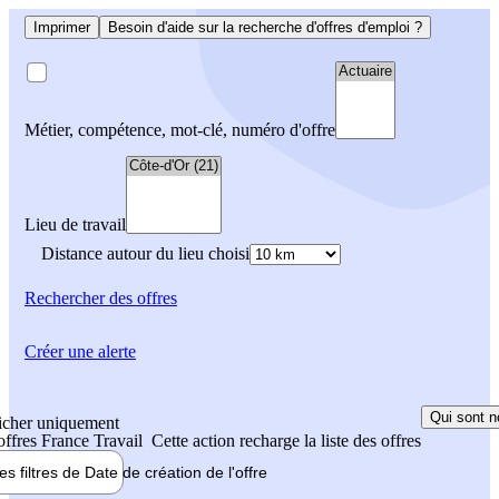
Imprimer
Besoin d'aide sur la recherche d'offres d'emploi ?
Métier, compétence, mot-clé, numéro d'offre
Lieu de travail
Distance autour du lieu choisi
Rechercher
des offres
Créer une alerte
Qui sont n
icher uniquement
 offres France Travail
Cette action recharge la liste des offres
les filtres de
Date de création
de l'offre