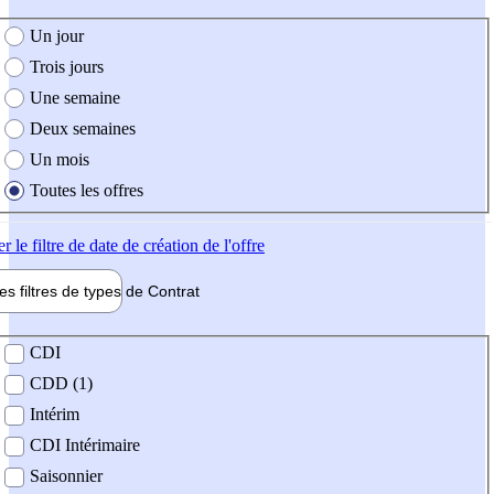
e création de l'offre
Un jour
Trois jours
Une semaine
Deux semaines
Un mois
Toutes les offres
er
le filtre de date de création de l'offre
les filtres de types de
Contrat
de contrat
CDI
CDD (1)
Intérim
CDI Intérimaire
Saisonnier