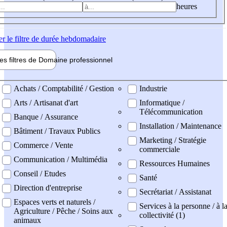
heures
er
le filtre de durée hebdomadaire
les filtres de
Domaine pro
fessionnel
ne professionel
Achats / Comptabilité / Gestion
Industrie
Arts / Artisanat d'art
Informatique /
Télécommunication
Banque / Assurance
Installation / Maintenance
Bâtiment / Travaux Publics
Marketing / Stratégie
Commerce / Vente
commerciale
Communication / Multimédia
Ressources Humaines
Conseil / Etudes
Santé
Direction d'entreprise
Secrétariat / Assistanat
Espaces verts et naturels /
Services à la personne / à l
Agriculture / Pêche / Soins aux
collectivité (1)
animaux