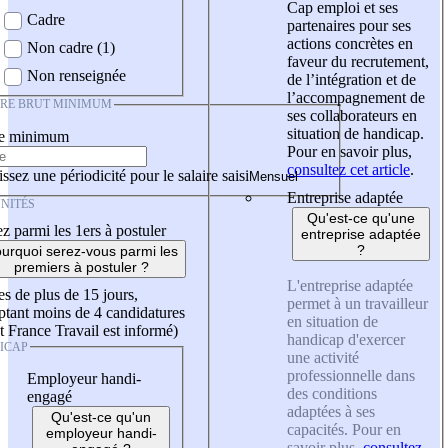
Cap emploi et ses
Cadre
partenaires pour ses
actions concrètes en
Non cadre (1)
faveur du recrutement,
Non renseignée
de l’intégration et de
l’accompagnement de
IRE BRUT MINIMUM
ses collaborateurs en
situation de handicap.
re minimum
Pour en savoir plus,
consultez cet article
.
ssez une périodicité pour le salaire saisi
Entreprise adaptée
NITÉS
Qu'est-ce qu'une
z parmi les 1ers à postuler
entreprise adaptée
?
urquoi serez-vous parmi les
premiers à postuler ?
L'entreprise adaptée
es de plus de 15 jours,
permet à un travailleur
tant moins de 4 candidatures
en situation de
t France Travail est informé)
handicap d'exercer
ICAP
une activité
professionnelle dans
Employeur handi-
des conditions
engagé
adaptées à ses
Qu'est-ce qu'un
capacités. Pour en
employeur handi-
savoir plus,
consultez