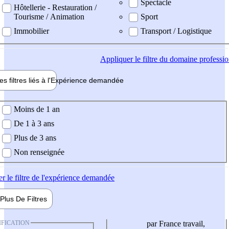
Spectacle
Hôtellerie - Restauration /
Tourisme / Animation
Sport
Immobilier
Transport / Logistique
Appliquer
le filtre du domaine professi
es filtres liés à l'
Expérience
demandée
ience demandée
Moins de 1 an
De 1 à 3 ans
Plus de 3 ans
Non renseignée
er
le filtre de l'expérience demandée
Plus De
Filtres
IFICATION
par France travail,