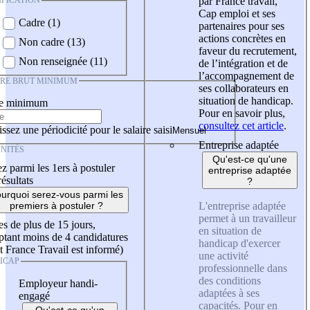
IFICATION
par France travail,
Cap emploi et ses
Cadre (1)
partenaires pour ses
actions concrètes en
Non cadre (13)
faveur du recrutement,
Non renseignée (11)
de l’intégration et de
l’accompagnement de
IRE BRUT MINIMUM
ses collaborateurs en
situation de handicap.
re minimum
Pour en savoir plus,
consultez cet article
.
ssez une périodicité pour le salaire saisi
Entreprise adaptée
NITÉS
Qu'est-ce qu'une
z parmi les 1ers à postuler
entreprise adaptée
résultats
?
urquoi serez-vous parmi les
L'entreprise adaptée
premiers à postuler ?
permet à un travailleur
es de plus de 15 jours,
en situation de
tant moins de 4 candidatures
handicap d'exercer
t France Travail est informé)
une activité
ICAP
professionnelle dans
des conditions
Employeur handi-
adaptées à ses
engagé
capacités. Pour en
Qu'est-ce qu'un