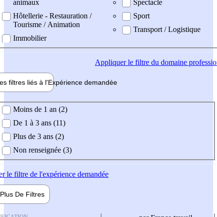
animaux
Spectacle
Hôtellerie - Restauration /
Sport
Tourisme / Animation
Transport / Logistique
Immobilier
Appliquer
le filtre du domaine professi
es filtres liés à l'
Expérience
demandée
ience demandée
Moins de 1 an (2)
De 1 à 3 ans (11)
Plus de 3 ans (2)
Non renseignée (3)
er
le filtre de l'expérience demandée
Plus De
Filtres