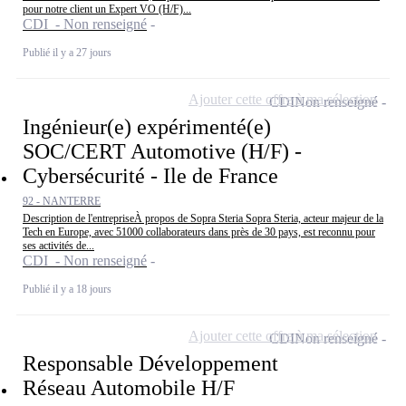
pour notre client un Expert VO (H/F)...
CDI - Non renseigné
Publié il y a 27 jours
Ajouter cette offre à ma sélection
CDI
Non renseigné
Ingénieur(e) expérimenté(e)
SOC/CERT Automotive (H/F) -
Cybersécurité - Ile de France
92 - NANTERRE
Description de l'entrepriseÀ propos de Sopra Steria Sopra Steria, acteur majeur de la
Tech en Europe, avec 51000 collaborateurs dans près de 30 pays, est reconnu pour
ses activités de...
CDI - Non renseigné
Publié il y a 18 jours
Ajouter cette offre à ma sélection
CDI
Non renseigné
Responsable Développement
Réseau Automobile H/F