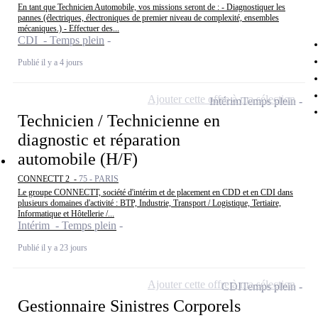
En tant que Technicien Automobile, vos missions seront de : - Diagnostiquer les
pannes (électriques, électroniques de premier niveau de complexité, ensembles
mécaniques.) - Effectuer des...
CDI - Temps plein
Publié il y a 4 jours
Ajouter cette offre à ma sélection
Intérim
Temps plein
Technicien / Technicienne en
diagnostic et réparation
automobile (H/F)
CONNECTT 2 -
75 - PARIS
Le groupe CONNECTT, société d'intérim et de placement en CDD et en CDI dans
plusieurs domaines d'activité : BTP, Industrie, Transport / Logistique, Tertiaire,
Informatique et Hôtellerie /...
Intérim - Temps plein
Publié il y a 23 jours
Ajouter cette offre à ma sélection
CDI
Temps plein
Gestionnaire Sinistres Corporels