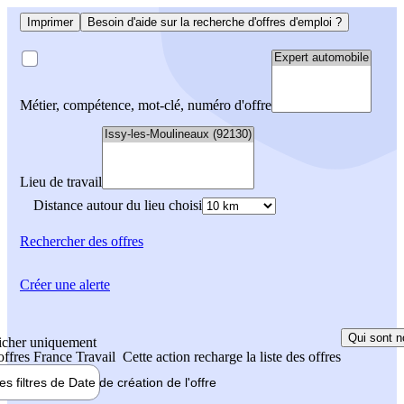
Imprimer
Besoin d'aide sur la recherche d'offres d'emploi ?
Métier, compétence, mot-clé, numéro d'offre
Lieu de travail
Distance autour du lieu choisi
Rechercher
des offres
Créer une alerte
Qui sont n
icher uniquement
 offres France Travail
Cette action recharge la liste des offres
les filtres de
Date de création
de l'offre