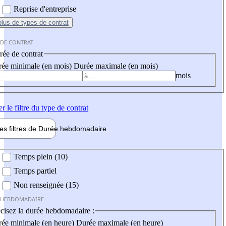
Reprise d'entreprise
plus
de types de contrat
 DE CONTRAT
ée de contrat
ée minimale (en mois)
Durée maximale (en mois)
mois
er
le filtre du type de contrat
les filtres de
Durée hebdo
madaire
 hebdomadaire
Temps plein (10)
Temps partiel
Non renseignée (15)
 HEBDOMADAIRE
cisez la durée hebdomadaire :
ée minimale (en heure)
Durée maximale (en heure)