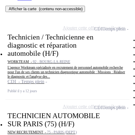
Afficher la carte
(contenu non-accessible)
Ajouter cette offre à ma sélection
CDI
Temps plein
Technicien / Technicienne en
diagnostic et réparation
automobile (H/F)
WORKTEAM -
92 - BOURG-LA-REINE
L'agence Workteam spécialisée en recrutement de personnel automobile recherche
pour l'un de ses clients un technicien diagnostique automobile : Missions : Réaliser
le diagnostic et l'analyse des...
CDI - Temps plein
Publié il y a 12 jours
Ajouter cette offre à ma sélection
CDI
Temps plein
TECHNICIEN AUTOMOBILE
SUR PARIS (75) (H/F)
NEW RECRUTEMENT -
75 - PARIS (DEPT.)