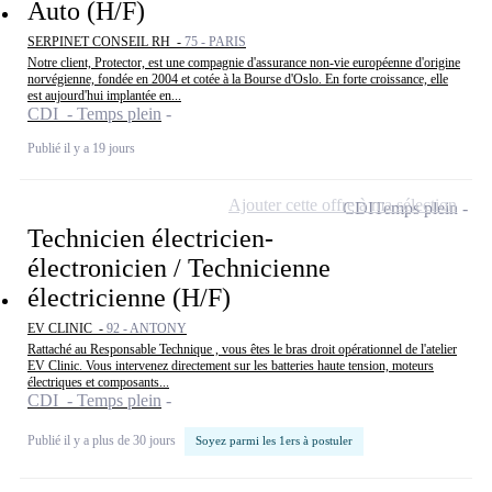
Auto (H/F)
SERPINET CONSEIL RH -
75 - PARIS
Notre client, Protector, est une compagnie d'assurance non-vie européenne d'origine
norvégienne, fondée en 2004 et cotée à la Bourse d'Oslo. En forte croissance, elle
est aujourd'hui implantée en...
CDI - Temps plein
Publié il y a 19 jours
Ajouter cette offre à ma sélection
CDI
Temps plein
Technicien électricien-
électronicien / Technicienne
électricienne (H/F)
EV CLINIC -
92 - ANTONY
Rattaché au Responsable Technique , vous êtes le bras droit opérationnel de l'atelier
EV Clinic. Vous intervenez directement sur les batteries haute tension, moteurs
électriques et composants...
CDI - Temps plein
Publié il y a plus de 30 jours
Soyez parmi les 1ers à postuler