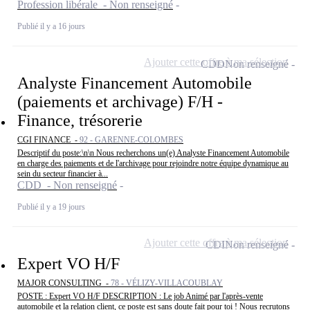
Profession libérale - Non renseigné
Publié il y a 16 jours
Ajouter cette offre à ma sélection
CDD
Non renseigné
Analyste Financement Automobile
(paiements et archivage) F/H -
Finance, trésorerie
CGI FINANCE -
92 - GARENNE-COLOMBES
Descriptif du poste:\n\n Nous recherchons un(e) Analyste Financement Automobile
en charge des paiements et de l'archivage pour rejoindre notre équipe dynamique au
sein du secteur financier à...
CDD - Non renseigné
Publié il y a 19 jours
Ajouter cette offre à ma sélection
CDI
Non renseigné
Expert VO H/F
MAJOR CONSULTING -
78 - VÉLIZY-VILLACOUBLAY
POSTE : Expert VO H/F DESCRIPTION : Le job Animé par l'après-vente
automobile et la relation client, ce poste est sans doute fait pour toi ! Nous recrutons