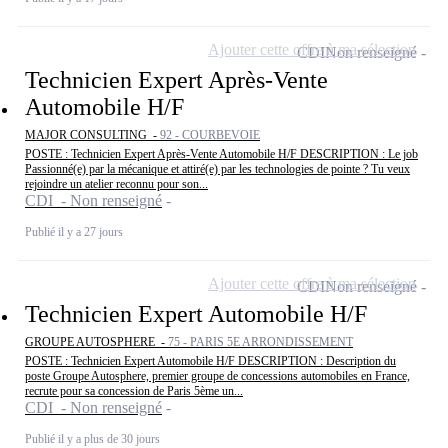
Ajouter cette offre à ma sélection
CDI
Non renseigné
Technicien Expert Après-Vente
Automobile H/F
MAJOR CONSULTING -
92 - COURBEVOIE
POSTE : Technicien Expert Après-Vente Automobile H/F DESCRIPTION : Le job
Passionné(e) par la mécanique et attiré(e) par les technologies de pointe ? Tu veux
rejoindre un atelier reconnu pour son...
CDI - Non renseigné
Publié il y a 27 jours
Ajouter cette offre à ma sélection
CDI
Non renseigné
Technicien Expert Automobile H/F
GROUPE AUTOSPHERE -
75 - PARIS 5E ARRONDISSEMENT
POSTE : Technicien Expert Automobile H/F DESCRIPTION : Description du
poste Groupe Autosphere, premier groupe de concessions automobiles en France,
recrute pour sa concession de Paris 5ème un...
CDI - Non renseigné
Publié il y a plus de 30 jours