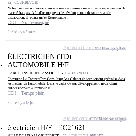
92 - COURBEVOIE
Notre client est un constructeur automobile international en pleine expansion sur le
marché français. Afin d'accompagner le développement de son réseau de
distribution, il recrute un(e) Responsable...
CDI - Non renseigné
Publié il y a 7 jours
Ajouter cette offre à ma sélection
CDI
Temps plein
ÉLECTRICIEN (TD)
AUTOMOBILE H/F
CARE CONSULTING ASSOCIÉS -
92 - BAGNEUX
Entreprise Le Cabinet Care Consulting Ass Cabinet de recrutement spécialisé dans
les métiers de l'automobile. Dans le cadre de son développement, notre client,
concessionnaire automobile et...
CDI - Temps plein
Publié il y a 18 jours
Ajouter cette offre à ma sélection
CDI
Non renseigné
électricien H/F - EC21621