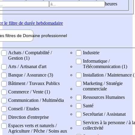
heures
er
le filtre de durée hebdomadaire
les filtres de
Domaine pro
fessionnel
ne professionel
Achats / Comptabilité /
Industrie
Gestion (1)
Informatique /
Arts / Artisanat d'art
Télécommunication (1)
Banque / Assurance (3)
Installation / Maintenance 
Bâtiment / Travaux Publics
Marketing / Stratégie
commerciale
Commerce / Vente (1)
Ressources Humaines
Communication / Multimédia
Santé
Conseil / Etudes
Secrétariat / Assistanat
Direction d'entreprise
Services à la personne / à l
Espaces verts et naturels /
collectivité
Agriculture / Pêche / Soins aux