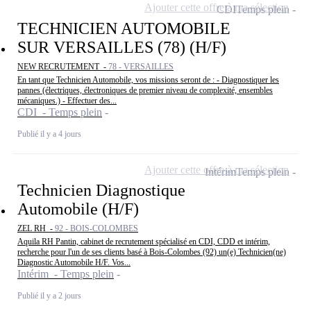
Ajouter cette offre à ma sélection
CDI
Temps plein
TECHNICIEN AUTOMOBILE
SUR VERSAILLES (78) (H/F)
NEW RECRUTEMENT -
78 - VERSAILLES
En tant que Technicien Automobile, vos missions seront de : - Diagnostiquer les
pannes (électriques, électroniques de premier niveau de complexité, ensembles
mécaniques.) - Effectuer des...
CDI - Temps plein
Publié il y a 4 jours
Ajouter cette offre à ma sélection
Intérim
Temps plein
Technicien Diagnostique
Automobile (H/F)
ZEL RH -
92 - BOIS-COLOMBES
Aquila RH Pantin, cabinet de recrutement spécialisé en CDI, CDD et intérim,
recherche pour l'un de ses clients basé à Bois-Colombes (92) un(e) Technicien(ne)
Diagnostic Automobile H/F. Vos...
Intérim - Temps plein
Publié il y a 2 jours