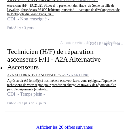
VILLE DE LEVALLOIS-PERRET -
92 - LEVALLOIS-PERRET
électricien H/F - EC21621 Située d ... partement des Hauts-de-Seine, la ville de
Levallois, forte de ses 66 000 habitants, sinscrit d ... namique de développement de
la Métropole du Grand Paris, au...
CDI - Non renseigné
Publié il y a 3 jours
Ajouter cette offre à ma sélection
CDI
Temps plein
Technicien (H/F) de réparation
ascenseurs F/H - A2A Alternative
Ascenseurs
A2A ALTERNATIVE ASCENSEURS -
92 - NANTERRE
Après avoir été formé(e) à nos métiers et savoir-faire, vous rejoignez l'équipe de
techniciens de votre région pour prendre en charge les travaux de réparation d'un
parc d'équipements (contrôle...
CDI - Temps plein
Publié il y a plus de 30 jours
Afficher les 20 offres suivantes