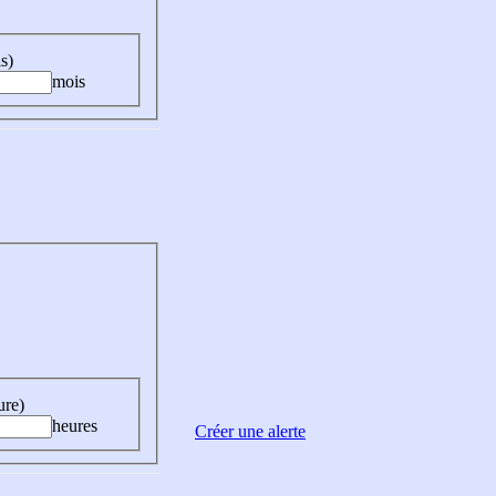
s)
mois
ure)
heures
Créer une alerte