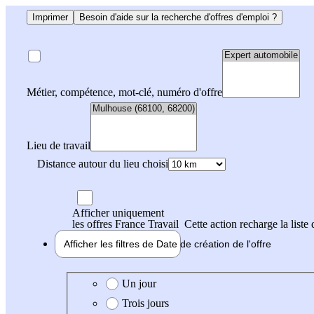
Imprimer
Besoin d'aide sur la recherche d'offres d'emploi ?
Métier, compétence, mot-clé, numéro d'offre
Lieu de travail
Distance autour du lieu choisi
Afficher uniquement
les offres France Travail
Cette action recharge la liste 
Afficher les filtres de
Date de création
de l'offre
Date de création de l'offre
Un jour
Trois jours