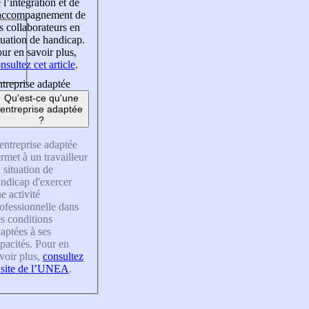
 l’intégration et de
’accompagnement de
s collaborateurs en
tuation de handicap.
ur en savoir plus,
nsultez cet article
.
treprise adaptée
Qu'est-ce qu'une
entreprise adaptée
?
entreprise adaptée
rmet à un travailleur
 situation de
ndicap d'exercer
e activité
ofessionnelle dans
s conditions
aptées à ses
pacités. Pour en
voir plus,
consultez
 site de l’UNEA
.