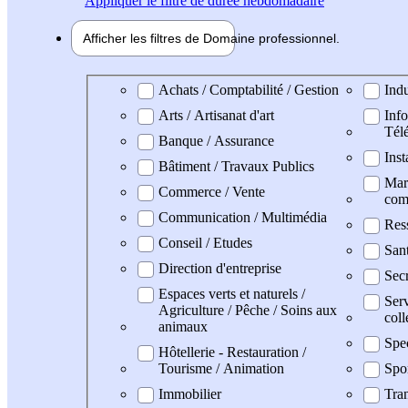
Appliquer
le filtre de durée hebdomadaire
Afficher les filtres de
Domaine pro
fessionnel
Domaine professionel
Achats / Comptabilité / Gestion
Indu
Arts / Artisanat d'art
Info
Tél
Banque / Assurance
Inst
Bâtiment / Travaux Publics
Mark
Commerce / Vente
com
Communication / Multimédia
Res
Conseil / Etudes
San
Direction d'entreprise
Secr
Espaces verts et naturels /
Serv
Agriculture / Pêche / Soins aux
coll
animaux
Spe
Hôtellerie - Restauration /
Tourisme / Animation
Spo
Immobilier
Tran