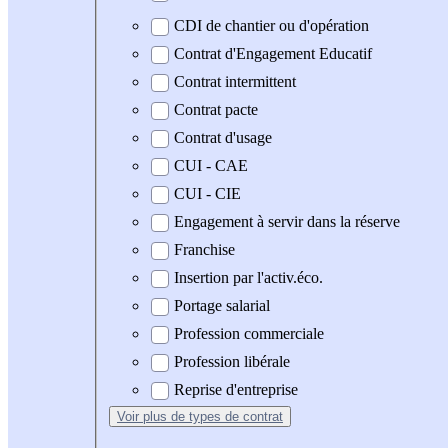
CDI de chantier ou d'opération
Contrat d'Engagement Educatif
Contrat intermittent
Contrat pacte
Contrat d'usage
CUI - CAE
CUI - CIE
Engagement à servir dans la réserve
Franchise
Insertion par l'activ.éco.
Portage salarial
Profession commerciale
Profession libérale
Reprise d'entreprise
Voir plus
de types de contrat