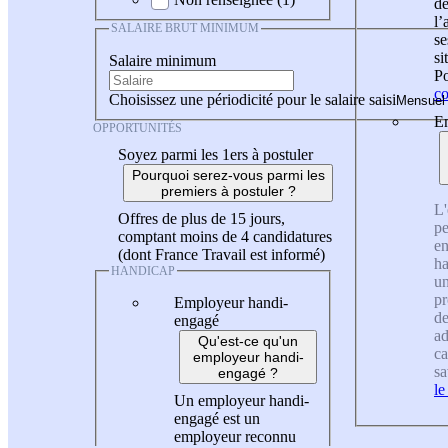
de
l
SALAIRE BRUT MINIMUM
se
si
Salaire minimum
Po
co
Choisissez une périodicité pour le salaire saisi
En
OPPORTUNITÉS
Soyez parmi les 1ers à postuler
Pourquoi serez-vous parmi les
premiers à postuler ?
L'
Offres de plus de 15 jours,
pe
comptant moins de 4 candidatures
en
(dont France Travail est informé)
ha
HANDICAP
un
pr
Employeur handi-
de
engagé
ad
Qu'est-ce qu'un
ca
employeur handi-
sa
engagé ?
le
Un employeur handi-
engagé est un
employeur reconnu