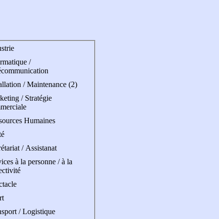
strie
rmatique /
écommunication
allation / Maintenance (2)
eting / Stratégie
merciale
sources Humaines
té
étariat / Assistanat
ices à la personne / à la
ectivité
ctacle
rt
sport / Logistique