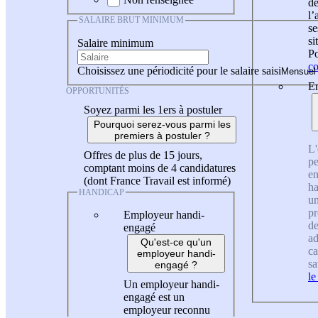
de
l
SALAIRE BRUT MINIMUM
se
si
Salaire minimum
Po
co
Choisissez une périodicité pour le salaire saisi
En
OPPORTUNITÉS
Soyez parmi les 1ers à postuler
Pourquoi serez-vous parmi les
premiers à postuler ?
L'
Offres de plus de 15 jours,
pe
comptant moins de 4 candidatures
en
(dont France Travail est informé)
ha
HANDICAP
un
pr
Employeur handi-
de
engagé
ad
Qu'est-ce qu'un
ca
employeur handi-
sa
engagé ?
le
Un employeur handi-
engagé est un
employeur reconnu