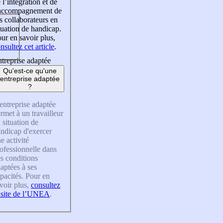
 l’intégration et de
’accompagnement de
s collaborateurs en
tuation de handicap.
ur en savoir plus,
nsultez cet article
.
treprise adaptée
Qu'est-ce qu'une
entreprise adaptée
?
entreprise adaptée
rmet à un travailleur
 situation de
ndicap d'exercer
e activité
ofessionnelle dans
s conditions
aptées à ses
pacités. Pour en
voir plus,
consultez
 site de l’UNEA
.