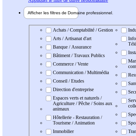
Appliquer
le filtre de durée hebdomadaire
Afficher les filtres de
Domaine pro
fessionnel
Domaine professionel
Achats / Comptabilité / Gestion
Indu
Arts / Artisanat d'art
Info
Tél
Banque / Assurance
Inst
Bâtiment / Travaux Publics
Mark
Commerce / Vente
com
Communication / Multimédia
Res
Conseil / Etudes
San
Direction d'entreprise
Secr
Espaces verts et naturels /
Serv
Agriculture / Pêche / Soins aux
coll
animaux
Spe
Hôtellerie - Restauration /
Tourisme / Animation
Spo
Immobilier
Tran