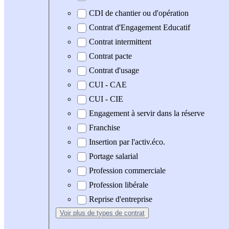
CDI de chantier ou d'opération
Contrat d'Engagement Educatif
Contrat intermittent
Contrat pacte
Contrat d'usage
CUI - CAE
CUI - CIE
Engagement à servir dans la réserve
Franchise
Insertion par l'activ.éco.
Portage salarial
Profession commerciale
Profession libérale
Reprise d'entreprise
Voir plus
de types de contrat