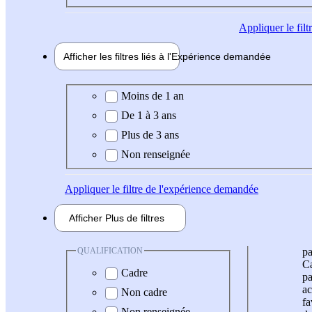
Appliquer
le fil
Afficher les filtres liés à l'
Expérience
demandée
Expérience demandée
Moins de 1 an
De 1 à 3 ans
Plus de 3 ans
Non renseignée
Appliquer
le filtre de l'expérience demandée
Afficher
Plus de
filtres
QUALIFICATION
pa
Ca
Cadre
pa
ac
Non cadre
fa
Non renseignée