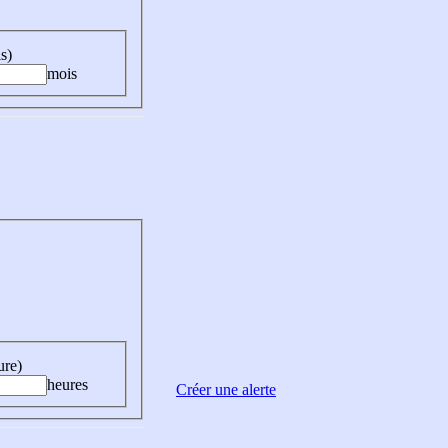
s)
mois
ure)
heures
Créer une alerte