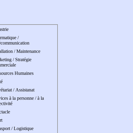
strie
rmatique /
écommunication
allation / Maintenance
eting / Stratégie
merciale
sources Humaines
té
étariat / Assistanat
ices à la personne / à la
ectivité
ctacle
rt
sport / Logistique