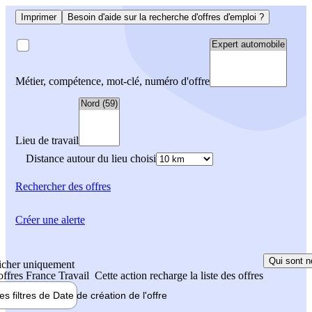
Imprimer
Besoin d'aide sur la recherche d'offres d'emploi ?
Métier, compétence, mot-clé, numéro d'offre
Lieu de travail
Distance autour du lieu choisi
Rechercher
des offres
Créer une alerte
Qui sont n
icher uniquement
 offres France Travail
Cette action recharge la liste des offres
les filtres de
Date de création
de l'offre