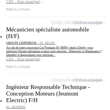
CDI - Non renseigné
Publié il y a 20 jours
Ajouter cette offre à ma sélection
CDI
Non renseigné
Mécanicien spécialiste automobile
(H/F)
GROUPE LEMPEREUR -
59 - DECHY
Au sein de notre concession Car Premium 59 | BMW, située à Dechy, vous
intégrerez l'équipe mécanique et aurez pour missions : Diagnostic et Maintenance *
Identifier et diagnostiquer avec précision...
CDI - Non renseigné
Publié il y a 24 jours
Ajouter cette offre à ma sélection
CDI
Non renseigné
Ingénieur Responsable Technique -
Conception Moteurs (Jeumont
Electric) F/H
59 - JEUMONT