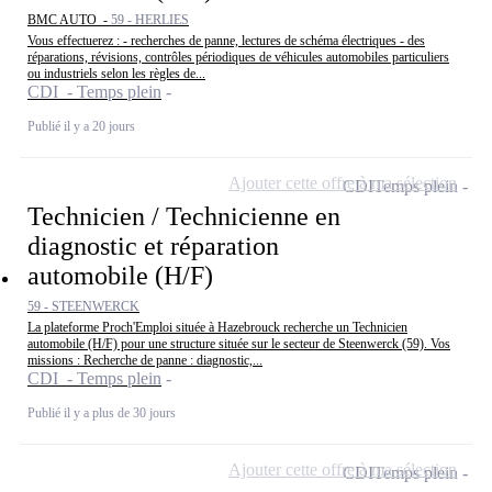
BMC AUTO -
59 - HERLIES
Vous effectuerez : - recherches de panne, lectures de schéma électriques - des
réparations, révisions, contrôles périodiques de véhicules automobiles particuliers
ou industriels selon les règles de...
CDI - Temps plein
Publié il y a 20 jours
Ajouter cette offre à ma sélection
CDI
Temps plein
Technicien / Technicienne en
diagnostic et réparation
automobile (H/F)
59 - STEENWERCK
La plateforme Proch'Emploi située à Hazebrouck recherche un Technicien
automobile (H/F) pour une structure située sur le secteur de Steenwerck (59). Vos
missions : Recherche de panne : diagnostic,...
CDI - Temps plein
Publié il y a plus de 30 jours
Ajouter cette offre à ma sélection
CDI
Temps plein