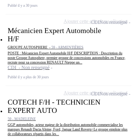
Publié il y a 30 jours
Ajouter cette offre à ma sélection
CDI
Non renseigné
Mécanicien Expert Automobile
H/F
GROUPE AUTOSPHERE -
59 - ARMENTIÈRES
POSTE : Mécanicien Expert Automobile H/F DESCRIPTION : Description du
poste Groupe Autosphere, premier groupe de concessions automobiles en France,
recrute pour sa concession RENAULT Nieppe un...
CDI - Non renseigné
Publié il y a plus de 30 jours
Ajouter cette offre à ma sélection
CDI
Non renseigné
COTECH F/H - TECHNICIEN
EXPERT AUTO
59 - MADELEINE
GGP automobiles, acteur majeur de la distribution automobile commercialise les
marques Renault Dacia Alpine, Ford, Jaguar Land Roverp>Le groupe emploie plus
de collaborateurs répartis dans les...