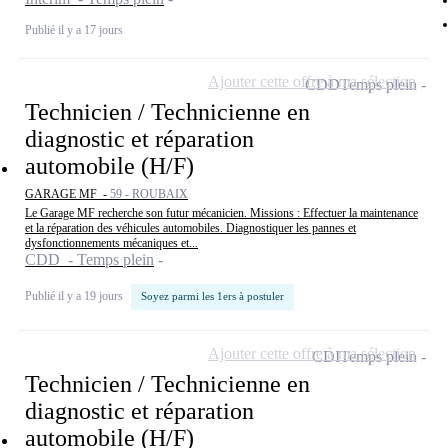
Publié il y a 17 jours
Ajouter cette offre à ma sélection
CDD
Temps plein
Technicien / Technicienne en
diagnostic et réparation
automobile (H/F)
GARAGE MF -
59 - ROUBAIX
Le Garage MF recherche son futur mécanicien. Missions : Effectuer la maintenance
et la réparation des véhicules automobiles. Diagnostiquer les pannes et
dysfonctionnements mécaniques et...
CDD - Temps plein
Publié il y a 19 jours
Soyez parmi les 1ers à postuler
Ajouter cette offre à ma sélection
CDI
Temps plein
Technicien / Technicienne en
diagnostic et réparation
automobile (H/F)