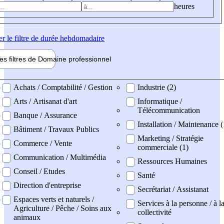
heures
er
le filtre de durée hebdomadaire
les filtres de
Domaine pro
fessionnel
ne professionel
Achats / Comptabilité / Gestion
Industrie (2)
Arts / Artisanat d'art
Informatique /
Télécommunication
Banque / Assurance
Installation / Maintenance 
Bâtiment / Travaux Publics
Marketing / Stratégie
Commerce / Vente
commerciale (1)
Communication / Multimédia
Ressources Humaines
Conseil / Etudes
Santé
Direction d'entreprise
Secrétariat / Assistanat
Espaces verts et naturels /
Services à la personne / à l
Agriculture / Pêche / Soins aux
collectivité
animaux