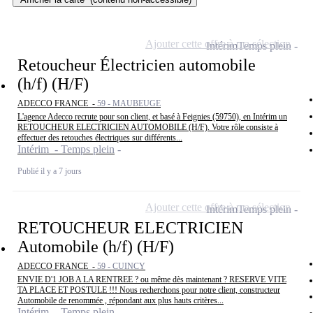
Ajouter cette offre à ma sélection
Intérim
Temps plein
Retoucheur Électricien automobile
(h/f) (H/F)
ADECCO FRANCE -
59 - MAUBEUGE
L'agence Adecco recrute pour son client, et basé à Feignies (59750), en Intérim un
RETOUCHEUR ELECTRICIEN AUTOMOBILE (H/F). Votre rôle consiste à
effectuer des retouches électriques sur différents...
Intérim - Temps plein
Publié il y a 7 jours
Ajouter cette offre à ma sélection
Intérim
Temps plein
RETOUCHEUR ELECTRICIEN
Automobile (h/f) (H/F)
ADECCO FRANCE -
59 - CUINCY
ENVIE D'1 JOB A LA RENTREE ? ou même dès maintenant ? RESERVE VITE
TA PLACE ET POSTULE !!! Nous recherchons pour notre client, constructeur
Automobile de renommée , répondant aux plus hauts critères...
Intérim - Temps plein