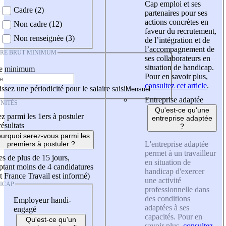
Cap emploi et ses
Cadre (2)
partenaires pour ses
actions concrètes en
Non cadre (12)
faveur du recrutement,
Non renseignée (3)
de l’intégration et de
l’accompagnement de
IRE BRUT MINIMUM
ses collaborateurs en
situation de handicap.
re minimum
Pour en savoir plus,
consultez cet article
.
ssez une périodicité pour le salaire saisi
Entreprise adaptée
NITÉS
Qu'est-ce qu'une
z parmi les 1ers à postuler
entreprise adaptée
résultats
?
urquoi serez-vous parmi les
L'entreprise adaptée
premiers à postuler ?
permet à un travailleur
es de plus de 15 jours,
en situation de
tant moins de 4 candidatures
handicap d'exercer
t France Travail est informé)
une activité
ICAP
professionnelle dans
des conditions
Employeur handi-
adaptées à ses
engagé
capacités. Pour en
Qu'est-ce qu'un
savoir plus,
consultez