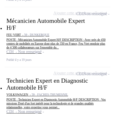
Ajouter cette offre à ma sélection
CDI
Non renseigné
Mécanicien Automobile Expert
H/F
FEU VERT -
59 - DUNKERQUE
POSTE : Mécanicien Automobile Expert H/F DESCRIPTION : Avec près de 450
centres de mobilités en Europe dont plus de 350 en France, Feu Vert emploie plus
de 4 500 collaborateurs sur l'ensemble du...
CDI - Non renseigné
Publié il y a 19 jours
Ajouter cette offre à ma sélection
CDI
Non renseigné
Technicien Expert en Diagnostic
Automobile H/F
VOLKSWAGEN -
59 - FACHES-THUMESNIL
POSTE : Technicien Expert en Diagnostic Automobile H/F DESCRIPTION : Vos
missions Doté d'un fort intérêt pour la technologie et de grandes qualités
relationnelles, votre expertise vous permet...
CDI - Non renseigné