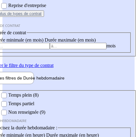
Reprise d'entreprise
plus
de types de contrat
 DE CONTRAT
ée de contrat
ée minimale (en mois)
Durée maximale (en mois)
mois
er
le filtre du type de contrat
les filtres de
Durée hebdo
madaire
 hebdomadaire
Temps plein (8)
Temps partiel
Non renseignée (9)
 HEBDOMADAIRE
cisez la durée hebdomadaire :
ée minimale (en heure)
Durée maximale (en heure)