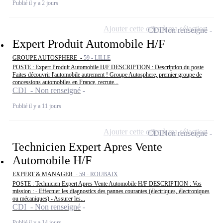
Publié il y a 2 jours
Ajouter cette offre à ma sélection
CDI
Non renseigné
Expert Produit Automobile H/F
GROUPE AUTOSPHERE -
59 - LILLE
POSTE : Expert Produit Automobile H/F DESCRIPTION : Description du poste
Faites découvrir l'automobile autrement ! Groupe Autosphere, premier groupe de
concessions automobiles en France, recrute...
CDI - Non renseigné
Publié il y a 11 jours
Ajouter cette offre à ma sélection
CDI
Non renseigné
Technicien Expert Apres Vente
Automobile H/F
EXPERT & MANAGER -
59 - ROUBAIX
POSTE : Technicien Expert Apres Vente Automobile H/F DESCRIPTION : Vos
mission : - Effectuer les diagnostics des pannes courantes (électriques, électroniques
ou mécaniques) - Assurer les...
CDI - Non renseigné
Publié il y a 14 jours