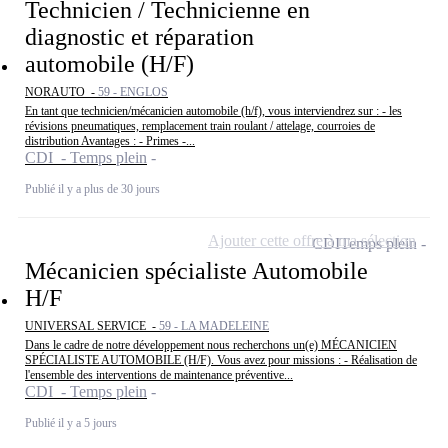
Technicien / Technicienne en
diagnostic et réparation
automobile (H/F)
NORAUTO -
59 - ENGLOS
En tant que technicien/mécanicien automobile (h/f), vous interviendrez sur : - les
révisions pneumatiques, remplacement train roulant / attelage, courroies de
distribution Avantages : - Primes -...
CDI - Temps plein
Publié il y a plus de 30 jours
Ajouter cette offre à ma sélection
CDI
Temps plein
Mécanicien spécialiste Automobile
H/F
UNIVERSAL SERVICE -
59 - LA MADELEINE
Dans le cadre de notre développement nous recherchons un(e) MÉCANICIEN
SPÉCIALISTE AUTOMOBILE (H/F). Vous avez pour missions : - Réalisation de
l'ensemble des interventions de maintenance préventive...
CDI - Temps plein
Publié il y a 5 jours