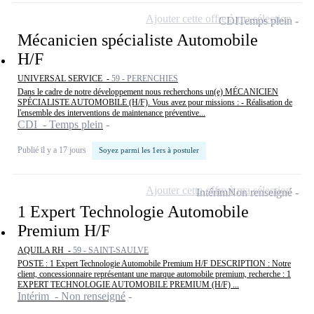
Ajouter cette offre à ma sélection
CDI
Temps plein
Mécanicien spécialiste Automobile
H/F
UNIVERSAL SERVICE -
59 - PERENCHIES
Dans le cadre de notre développement nous recherchons un(e) MÉCANICIEN
SPÉCIALISTE AUTOMOBILE (H/F). Vous avez pour missions : - Réalisation de
l'ensemble des interventions de maintenance préventive...
CDI - Temps plein
Publié il y a 17 jours
Soyez parmi les 1ers à postuler
Ajouter cette offre à ma sélection
Intérim
Non renseigné
1 Expert Technologie Automobile
Premium H/F
AQUILA RH -
59 - SAINT-SAULVE
POSTE : 1 Expert Technologie Automobile Premium H/F DESCRIPTION : Notre
client, concessionnaire représentant une marque automobile premium, recherche : 1
EXPERT TECHNOLOGIE AUTOMOBILE PREMIUM (H/F) ...
Intérim - Non renseigné