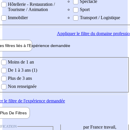
Spectacle
Hôtellerie - Restauration /
Tourisme / Animation
Sport
Immobilier
Transport / Logistique
Appliquer
le filtre du domaine professi
es filtres liés à l'
Expérience
demandée
ience demandée
Moins de 1 an
De 1 à 3 ans (1)
Plus de 3 ans
Non renseignée
er
le filtre de l'expérience demandée
Plus De
Filtres
IFICATION
par France travail,