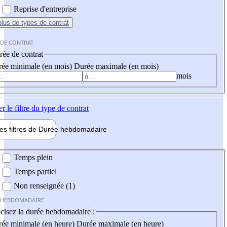
Reprise d'entreprise
plus
de types de contrat
 DE CONTRAT
ée de contrat
ée minimale (en mois)
Durée maximale (en mois)
mois
er
le filtre du type de contrat
les filtres de
Durée hebdo
madaire
 hebdomadaire
Temps plein
Temps partiel
Non renseignée (1)
 HEBDOMADAIRE
cisez la durée hebdomadaire :
ée minimale (en heure)
Durée maximale (en heure)