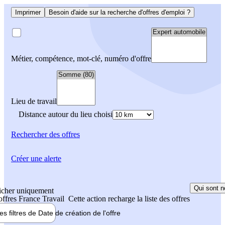
Imprimer
Besoin d'aide sur la recherche d'offres d'emploi ?
Métier, compétence, mot-clé, numéro d'offre
Lieu de travail
Distance autour du lieu choisi
Rechercher
des offres
Créer une alerte
Qui sont n
icher uniquement
 offres France Travail
Cette action recharge la liste des offres
les filtres de
Date de création
de l'offre