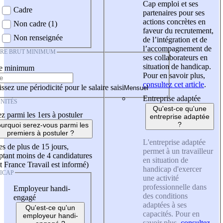
Cap emploi et ses
Cadre
partenaires pour ses
actions concrètes en
Non cadre (1)
faveur du recrutement,
Non renseignée
de l’intégration et de
l’accompagnement de
IRE BRUT MINIMUM
ses collaborateurs en
situation de handicap.
re minimum
Pour en savoir plus,
consultez cet article
.
ssez une périodicité pour le salaire saisi
Entreprise adaptée
NITÉS
Qu'est-ce qu'une
z parmi les 1ers à postuler
entreprise adaptée
?
urquoi serez-vous parmi les
premiers à postuler ?
L'entreprise adaptée
es de plus de 15 jours,
permet à un travailleur
tant moins de 4 candidatures
en situation de
t France Travail est informé)
handicap d'exercer
ICAP
une activité
professionnelle dans
Employeur handi-
des conditions
engagé
adaptées à ses
Qu'est-ce qu'un
capacités. Pour en
employeur handi-
savoir plus,
consultez