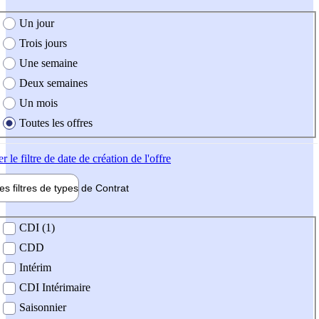
e création de l'offre
Un jour
Trois jours
Une semaine
Deux semaines
Un mois
Toutes les offres
er
le filtre de date de création de l'offre
les filtres de types de
Contrat
de contrat
CDI (1)
CDD
Intérim
CDI Intérimaire
Saisonnier