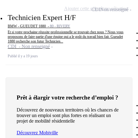
Ajouter cette offre à ma sélection
CDI
Non renseigné
Technicien Expert H/F
BMW - GUEUDET 1880 -
80 - RIVERY
Et si votre prochaine réussite professionnelle se trouvait chez nous ? Nous vous
proposons de faire partie d'une équipe qui a le goût du travail bien fait. Gueudet
1880 recherche son futur Technicien...
CDI - Non renseigné
Publié il y a 19 jours
Prêt à élargir votre recherche d’emploi ?
Découvrez de nouveaux territoires où les chances de
trouver un emploi sont plus fortes en réalisant un
projet de mobilité résidentielle
Découvrez Mobiville