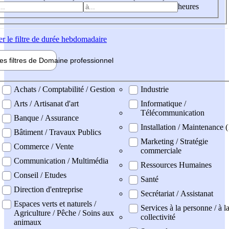
heures
er
le filtre de durée hebdomadaire
les filtres de
Domaine pro
fessionnel
ne professionel
Achats / Comptabilité / Gestion
Industrie
Arts / Artisanat d'art
Informatique /
Télécommunication
Banque / Assurance
Installation / Maintenance (
Bâtiment / Travaux Publics
Marketing / Stratégie
Commerce / Vente
commerciale
Communication / Multimédia
Ressources Humaines
Conseil / Etudes
Santé
Direction d'entreprise
Secrétariat / Assistanat
Espaces verts et naturels /
Services à la personne / à l
Agriculture / Pêche / Soins aux
collectivité
animaux