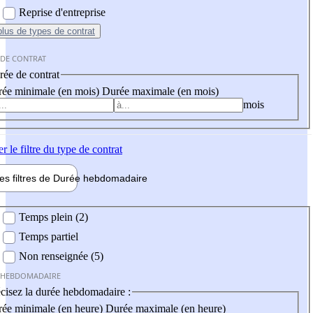
Reprise d'entreprise
plus
de types de contrat
 DE CONTRAT
ée de contrat
ée minimale (en mois)
Durée maximale (en mois)
mois
er
le filtre du type de contrat
les filtres de
Durée hebdo
madaire
 hebdomadaire
Temps plein (2)
Temps partiel
Non renseignée (5)
 HEBDOMADAIRE
cisez la durée hebdomadaire :
ée minimale (en heure)
Durée maximale (en heure)