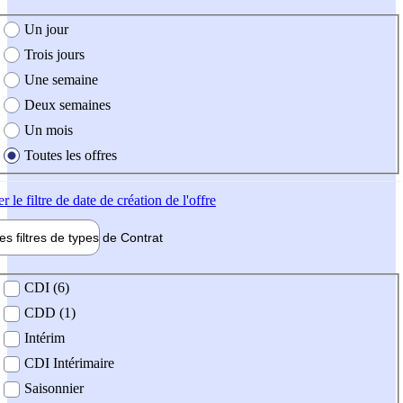
e création de l'offre
Un jour
Trois jours
Une semaine
Deux semaines
Un mois
Toutes les offres
er
le filtre de date de création de l'offre
les filtres de types de
Contrat
de contrat
CDI (6)
CDD (1)
Intérim
CDI Intérimaire
Saisonnier