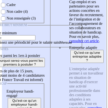
Cap emploi et ses
Cadre
partenaires pour ses
actions concrètes en
Non cadre (4)
faveur du recrutement,
Non renseignée (3)
de l’intégration et de
l’accompagnement de
IRE BRUT MINIMUM
ses collaborateurs en
situation de handicap.
re minimum
Pour en savoir plus,
consultez cet article
.
ssez une périodicité pour le salaire saisi
Entreprise adaptée
NITÉS
Qu'est-ce qu'une
z parmi les 1ers à postuler
entreprise adaptée
?
urquoi serez-vous parmi les
premiers à postuler ?
L'entreprise adaptée
es de plus de 15 jours,
permet à un travailleur
tant moins de 4 candidatures
en situation de
t France Travail est informé)
handicap d'exercer
ICAP
une activité
professionnelle dans
Employeur handi-
des conditions
engagé
adaptées à ses
Qu'est-ce qu'un
capacités. Pour en
employeur handi-
savoir plus,
consultez