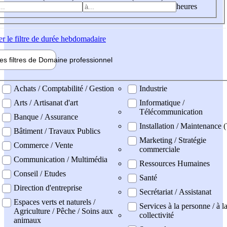
heures
er
le filtre de durée hebdomadaire
les filtres de
Domaine pro
fessionnel
ne professionel
Achats / Comptabilité / Gestion
Industrie
Arts / Artisanat d'art
Informatique /
Télécommunication
Banque / Assurance
Installation / Maintenance (
Bâtiment / Travaux Publics
Marketing / Stratégie
Commerce / Vente
commerciale
Communication / Multimédia
Ressources Humaines
Conseil / Etudes
Santé
Direction d'entreprise
Secrétariat / Assistanat
Espaces verts et naturels /
Services à la personne / à l
Agriculture / Pêche / Soins aux
collectivité
animaux