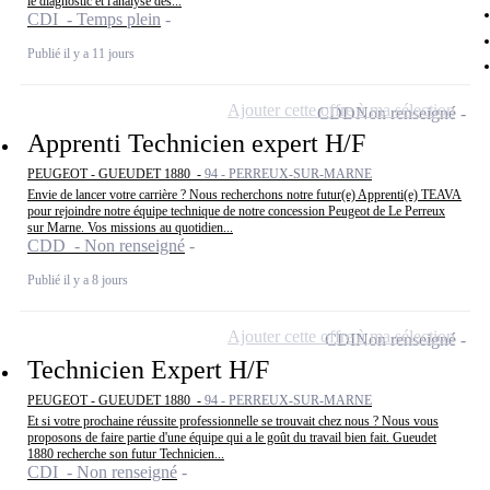
le diagnostic et l'analyse des...
CDI - Temps plein
Publié il y a 11 jours
Ajouter cette offre à ma sélection
CDD
Non renseigné
Apprenti Technicien expert H/F
PEUGEOT - GUEUDET 1880 -
94 - PERREUX-SUR-MARNE
Envie de lancer votre carrière ? Nous recherchons notre futur(e) Apprenti(e) TEAVA
pour rejoindre notre équipe technique de notre concession Peugeot de Le Perreux
sur Marne. Vos missions au quotidien...
CDD - Non renseigné
Publié il y a 8 jours
Ajouter cette offre à ma sélection
CDI
Non renseigné
Technicien Expert H/F
PEUGEOT - GUEUDET 1880 -
94 - PERREUX-SUR-MARNE
Et si votre prochaine réussite professionnelle se trouvait chez nous ? Nous vous
proposons de faire partie d'une équipe qui a le goût du travail bien fait. Gueudet
1880 recherche son futur Technicien...
CDI - Non renseigné