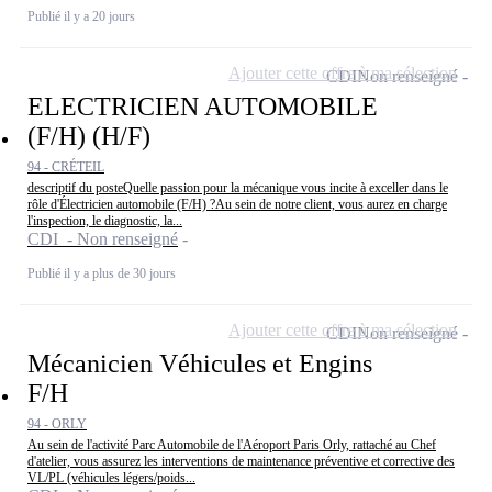
Publié il y a 20 jours
Ajouter cette offre à ma sélection
CDI
Non renseigné
ELECTRICIEN AUTOMOBILE
(F/H) (H/F)
94 - CRÉTEIL
descriptif du posteQuelle passion pour la mécanique vous incite à exceller dans le
rôle d'Électricien automobile (F/H) ?Au sein de notre client, vous aurez en charge
l'inspection, le diagnostic, la...
CDI - Non renseigné
Publié il y a plus de 30 jours
Ajouter cette offre à ma sélection
CDI
Non renseigné
Mécanicien Véhicules et Engins
F/H
94 - ORLY
Au sein de l'activité Parc Automobile de l'Aéroport Paris Orly, rattaché au Chef
d'atelier, vous assurez les interventions de maintenance préventive et corrective des
VL/PL (véhicules légers/poids...