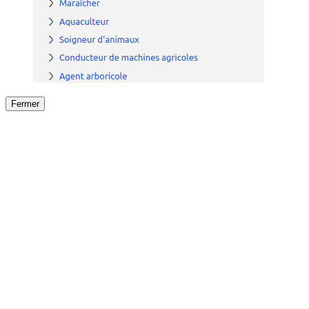
Fermer
Fermer
le détail de l'offre
/
Offre
sur
Offre précéden