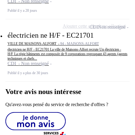
CDI - Non renseigné
Publié il y a 28 jours
Ajouter cette offre à ma sélection
CDI
Non renseigné
électricien ne H/F - EC21701
VILLE DE MAISONS-ALFORT -
94 - MAISONS-ALFORT
électricien ne H/F - EC21701 La ville de Maisons-Alfort recrute Un électricien -
H/F La régie bâtiments est composée de 9 corporations regroupant 43 agents (agents
techniques et chefs...
CDI - Non renseigné
Publié il y a plus de 30 jours
Votre avis nous intéresse
Qu'avez-vous pensé du service de recherche d'offres ?