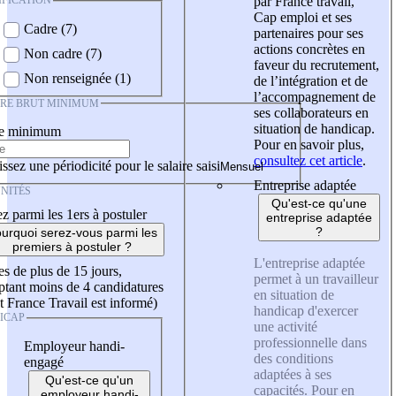
IFICATION
par France travail,
Cap emploi et ses
Cadre (7)
partenaires pour ses
actions concrètes en
Non cadre (7)
faveur du recrutement,
Non renseignée (1)
de l’intégration et de
l’accompagnement de
IRE BRUT MINIMUM
ses collaborateurs en
situation de handicap.
re minimum
Pour en savoir plus,
consultez cet article
.
ssez une périodicité pour le salaire saisi
Entreprise adaptée
NITÉS
Qu'est-ce qu'une
z parmi les 1ers à postuler
entreprise adaptée
?
urquoi serez-vous parmi les
premiers à postuler ?
L'entreprise adaptée
es de plus de 15 jours,
permet à un travailleur
tant moins de 4 candidatures
en situation de
t France Travail est informé)
handicap d'exercer
ICAP
une activité
professionnelle dans
Employeur handi-
des conditions
engagé
adaptées à ses
Qu'est-ce qu'un
capacités. Pour en
employeur handi-