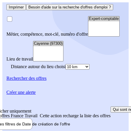
Imprimer
Besoin d'aide sur la recherche d'offres d'emploi ?
Métier, compétence, mot-clé, numéro d'offre
Lieu de travail
Distance autour du lieu choisi
Rechercher
des offres
Créer une alerte
Qui sont n
icher uniquement
 offres France Travail
Cette action recharge la liste des offres
les filtres de
Date de création
de l'offre