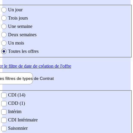
e création de l'offre
Un jour
Trois jours
Une semaine
Deux semaines
Un mois
Toutes les offres
er
le filtre de date de création de l'offre
les filtres de types de
Contrat
de contrat
CDI (14)
CDD (1)
Intérim
CDI Intérimaire
Saisonnier