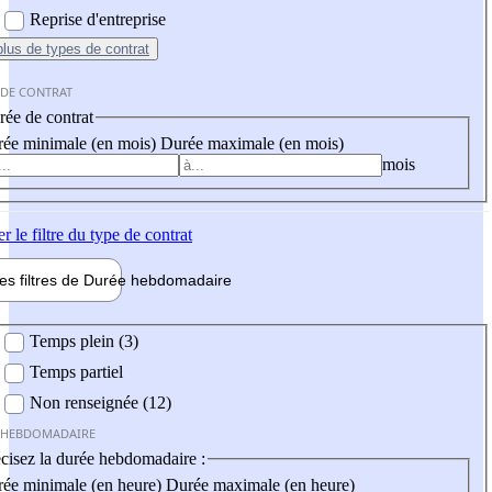
Reprise d'entreprise
plus
de types de contrat
 DE CONTRAT
ée de contrat
ée minimale (en mois)
Durée maximale (en mois)
mois
er
le filtre du type de contrat
les filtres de
Durée hebdo
madaire
 hebdomadaire
Temps plein (3)
Temps partiel
Non renseignée (12)
 HEBDOMADAIRE
cisez la durée hebdomadaire :
ée minimale (en heure)
Durée maximale (en heure)