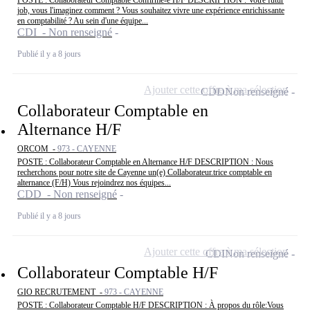
POSTE : Collaborateur Comptable Confirmé-e H/F DESCRIPTION : Votre futur
job, vous l'imaginez comment ? Vous souhaitez vivre une expérience enrichissante
en comptabilité ? Au sein d'une équipe...
CDI - Non renseigné
Publié il y a 8 jours
Ajouter cette offre à ma sélection
CDD
Non renseigné
Collaborateur Comptable en
Alternance H/F
ORCOM -
973 - CAYENNE
POSTE : Collaborateur Comptable en Alternance H/F DESCRIPTION : Nous
recherchons pour notre site de Cayenne un(e) Collaborateur.trice comptable en
alternance (F/H) Vous rejoindrez nos équipes...
CDD - Non renseigné
Publié il y a 8 jours
Ajouter cette offre à ma sélection
CDI
Non renseigné
Collaborateur Comptable H/F
GIO RECRUTEMENT -
973 - CAYENNE
POSTE : Collaborateur Comptable H/F DESCRIPTION : À propos du rôle:Vous