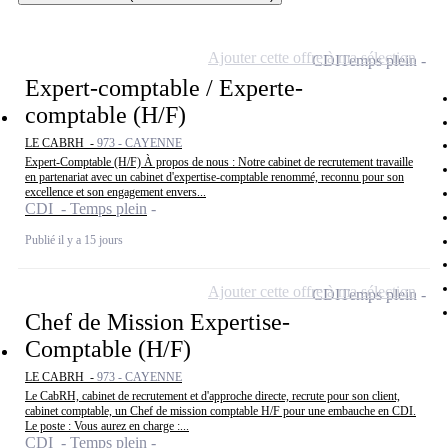
Ajouter cette offre à ma sélection
CDI
Temps plein
Expert-comptable / Experte-
comptable (H/F)
LE CABRH -
973 - CAYENNE
Expert-Comptable (H/F) À propos de nous : Notre cabinet de recrutement travaille
en partenariat avec un cabinet d'expertise-comptable renommé, reconnu pour son
excellence et son engagement envers...
CDI - Temps plein
Publié il y a 15 jours
Ajouter cette offre à ma sélection
CDI
Temps plein
Chef de Mission Expertise-
Comptable (H/F)
LE CABRH -
973 - CAYENNE
Le CabRH, cabinet de recrutement et d'approche directe, recrute pour son client,
cabinet comptable, un Chef de mission comptable H/F pour une embauche en CDI.
Le poste : Vous aurez en charge :...
CDI - Temps plein