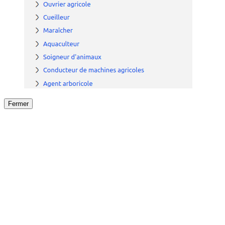
Fermer
Fermer
le détail de l'offre
/
Offre
sur
Offre précéden