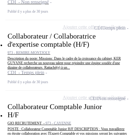
CDI - Non renseigné
Publié il y a plus de 30 jours
Ajouter cette offre à ma sélection
CDI
Temps plein
Collaborateur / Collaboratrice
d'expertise comptable (H/F)
973 - REMIRE-MONTJOLY
Description du poste: Missions: Dans le cadre de la croissance du cabinet, KER
GUYANE recherche un nouveau talent pour rejoindre une équipe soudée d'une
dizaine de collaborateurs. Rattaché(e) à un...
CDI - Temps plein
Publié il y a plus de 30 jours
Ajouter cette offre à ma sélection
CDI
Non renseigné
Collaborateur Comptable Junior
H/F
GIO RECRUTEMENT -
973 - CAYENNE
POSTE : Collaborateur Comptable Junior H/F DESCRIPTION : Vous travaillerez
en étroite collaboration avec l'Expert-Comptable et vos missions seront les suivantes