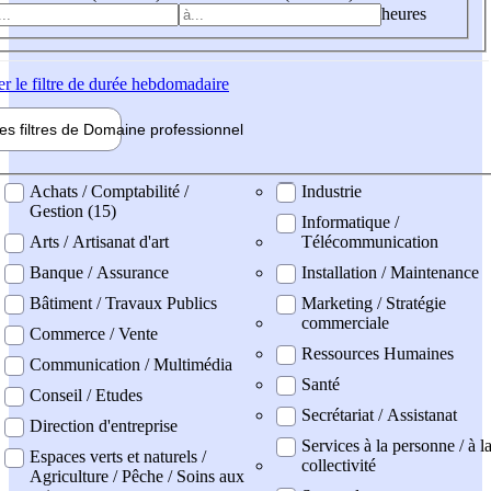
heures
er
le filtre de durée hebdomadaire
les filtres de
Domaine pro
fessionnel
ne professionel
Achats / Comptabilité /
Industrie
Gestion (15)
Informatique /
Arts / Artisanat d'art
Télécommunication
Banque / Assurance
Installation / Maintenance
Bâtiment / Travaux Publics
Marketing / Stratégie
commerciale
Commerce / Vente
Ressources Humaines
Communication / Multimédia
Santé
Conseil / Etudes
Secrétariat / Assistanat
Direction d'entreprise
Services à la personne / à l
Espaces verts et naturels /
collectivité
Agriculture / Pêche / Soins aux