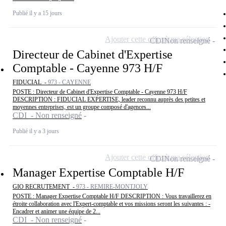
Publié il y a 15 jours
Ajouter cette offre à ma sélection
CDI
Non renseigné
Directeur de Cabinet d'Expertise
Comptable - Cayenne 973 H/F
FIDUCIAL -
973 - CAYENNE
POSTE : Directeur de Cabinet d'Expertise Comptable - Cayenne 973 H/F
DESCRIPTION : FIDUCIAL EXPERTISE, leader reconnu auprès des petites et
moyennes entreprises, est un groupe composé d'agences...
CDI - Non renseigné
Publié il y a 3 jours
Ajouter cette offre à ma sélection
CDI
Non renseigné
Manager Expertise Comptable H/F
GIO RECRUTEMENT -
973 - REMIRE-MONTJOLY
POSTE : Manager Expertise Comptable H/F DESCRIPTION : Vous travaillerez en
étroite collaboration avec l'Expert-comptable et vos missions seront les suivantes : -
Encadrer et animer une équipe de 2...
CDI - Non renseigné