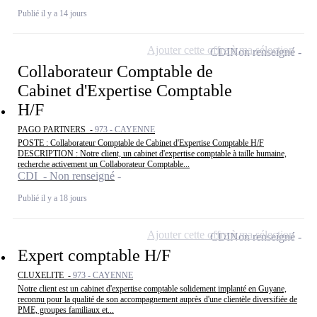
Publié il y a 14 jours
Ajouter cette offre à ma sélection
CDI
Non renseigné
Collaborateur Comptable de
Cabinet d'Expertise Comptable
H/F
PAGO PARTNERS -
973 - CAYENNE
POSTE : Collaborateur Comptable de Cabinet d'Expertise Comptable H/F
DESCRIPTION : Notre client, un cabinet d'expertise comptable à taille humaine,
recherche activement un Collaborateur Comptable...
CDI - Non renseigné
Publié il y a 18 jours
Ajouter cette offre à ma sélection
CDI
Non renseigné
Expert comptable H/F
CLUXELITE -
973 - CAYENNE
Notre client est un cabinet d'expertise comptable solidement implanté en Guyane,
reconnu pour la qualité de son accompagnement auprès d'une clientèle diversifiée de
PME, groupes familiaux et...