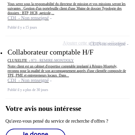
Vous serez sous la responsabilité du directeur de mission et vos missions seront les
suivantes : Gestion d'un portefeuille client d'une 30aine de dossier Typologie des
dossiers : BTP, HCR, agricole,...
CDI - Non renseigné
Publié il y a 15 jours
Ajouter cette offre à ma sélection
CDI
Non renseigné
Collaborateur comptable H/F
CLUXELITE -
973 - REMIRE-MONTJOLY
Notre client est un cabinet d'expertise comptable implanté à Rémire-Montjoly,
reconnu pour la qualité de son accompagnement auprès d'une clientèle composée de
TPE, PME et entrepreneurs locaux. Dans...
CDI - Non renseigné
Publié il y a plus de 30 jours
Votre avis nous intéresse
Qu'avez-vous pensé du service de recherche d'offres ?