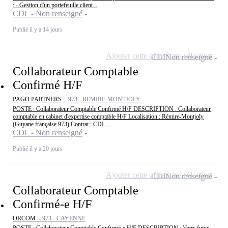
: - Gestion d'un portefeuille client...
CDI - Non renseigné
Publié il y a 14 jours
Ajouter cette offre à ma sélection
CDI
Non renseigné
Collaborateur Comptable
Confirmé H/F
PAGO PARTNERS -
973 - REMIRE-MONTJOLY
POSTE : Collaborateur Comptable Confirmé H/F DESCRIPTION : Collaborateur
comptable en cabinet d'expertise comptable H/F Localisation : Rémire-Montjoly
(Guyane française 973) Contrat : CDI ...
CDI - Non renseigné
Publié il y a 20 jours
Ajouter cette offre à ma sélection
CDI
Non renseigné
Collaborateur Comptable
Confirmé-e H/F
ORCOM -
973 - CAYENNE