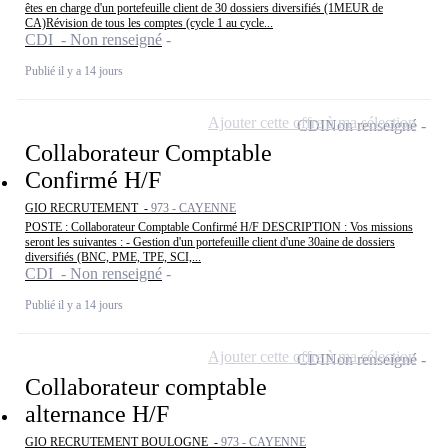
êtes en charge d'un portefeuille client de 30 dossiers diversifiés (1MEUR de
CA)Révision de tous les comptes (cycle 1 au cycle...
CDI - Non renseigné
Publié il y a 14 jours
Ajouter cette offre à ma sélection
CDI
Non renseigné
Collaborateur Comptable
Confirmé H/F
GIO RECRUTEMENT -
973 - CAYENNE
POSTE : Collaborateur Comptable Confirmé H/F DESCRIPTION : Vos missions
seront les suivantes : - Gestion d'un portefeuille client d'une 30aine de dossiers
diversifiés (BNC, PME, TPE, SCI,...
CDI - Non renseigné
Publié il y a 14 jours
Ajouter cette offre à ma sélection
CDI
Non renseigné
Collaborateur comptable
alternance H/F
GIO RECRUTEMENT BOULOGNE -
973 - CAYENNE