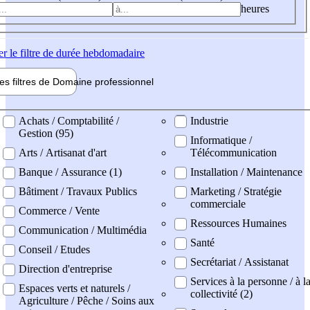
heures
er
le filtre de durée hebdomadaire
les filtres de
Domaine pro
fessionnel
ne professionel
Achats / Comptabilité /
Industrie
Gestion (95)
Informatique /
Arts / Artisanat d'art
Télécommunication
Banque / Assurance (1)
Installation / Maintenance
Bâtiment / Travaux Publics
Marketing / Stratégie
commerciale
Commerce / Vente
Ressources Humaines
Communication / Multimédia
Santé
Conseil / Etudes
Secrétariat / Assistanat
Direction d'entreprise
Services à la personne / à l
Espaces verts et naturels /
collectivité (2)
Agriculture / Pêche / Soins aux