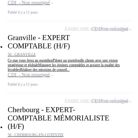
CDI - Non renseigné
Publié il y a 11 jours
Ajouter cette offre à ma sélection
CDI
Non renseigné
Granville - EXPERT
COMPTABLE (H/F)
50 - GRANVILLE
Ce que vous ferez au quotidienPiloter un portefeuille clients avec une vision
stratégique et globaleManager les équipes comptables et assurer la qualité des
livrablesRéaliser des missions de conseil...
CDI - Non renseigné
Publié il y a 11 jours
Ajouter cette offre à ma sélection
CDI
Non renseigné
Cherbourg - EXPERT-
COMPTABLE MÉMORIALISTE
(H/F)
50 - CHERBOURG-EN-COTENTIN