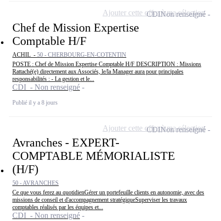
Ajouter cette offre à ma sélection
CDI
Non renseigné
Chef de Mission Expertise
Comptable H/F
ACHIL -
50 - CHERBOURG-EN-COTENTIN
POSTE : Chef de Mission Expertise Comptable H/F DESCRIPTION : Missions
Rattaché(e) directement aux Associés, le/la Manager aura pour principales
responsabilités : - La gestion et le...
CDI - Non renseigné
Publié il y a 8 jours
Ajouter cette offre à ma sélection
CDI
Non renseigné
Avranches - EXPERT-
COMPTABLE MÉMORIALISTE
(H/F)
50 - AVRANCHES
Ce que vous ferez au quotidienGérer un portefeuille clients en autonomie, avec des
missions de conseil et d'accompagnement stratégiqueSuperviser les travaux
comptables réalisés par les équipes et...
CDI - Non renseigné