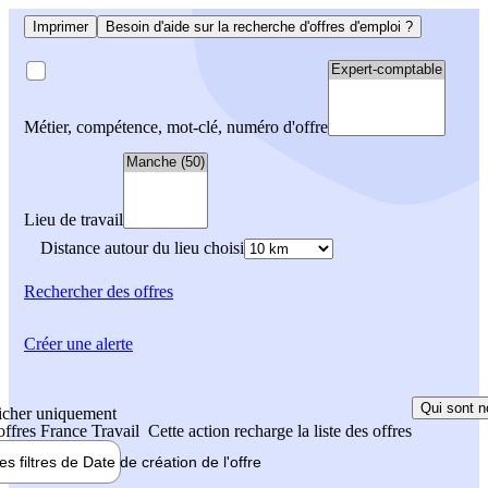
Imprimer
Besoin d'aide sur la recherche d'offres d'emploi ?
Métier, compétence, mot-clé, numéro d'offre
Lieu de travail
Distance autour du lieu choisi
Rechercher
des offres
Créer une alerte
Qui sont n
icher uniquement
 offres France Travail
Cette action recharge la liste des offres
les filtres de
Date de création
de l'offre