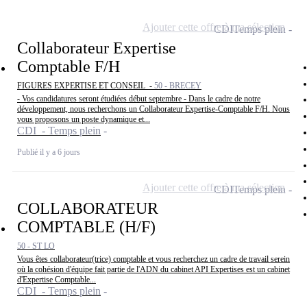
Ajouter cette offre à ma sélection
CDI
Temps plein
Collaborateur Expertise
Comptable F/H
FIGURES EXPERTISE ET CONSEIL -
50 - BRECEY
- Vos candidatures seront étudiées début septembre - Dans le cadre de notre
développement, nous recherchons un Collaborateur Expertise-Comptable F/H. Nous
vous proposons un poste dynamique et...
CDI - Temps plein
Publié il y a 6 jours
Ajouter cette offre à ma sélection
CDI
Temps plein
COLLABORATEUR
COMPTABLE (H/F)
50 - ST LO
Vous êtes collaborateur(trice) comptable et vous recherchez un cadre de travail serein
où la cohésion d'équipe fait partie de l'ADN du cabinet API Expertises est un cabinet
d'Expertise Comptable...
CDI - Temps plein