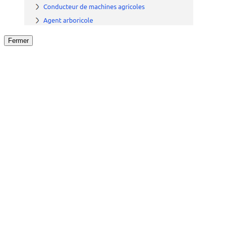
Fermer
Fermer
le détail de l'offre
/
Offre
sur
Offre précéden