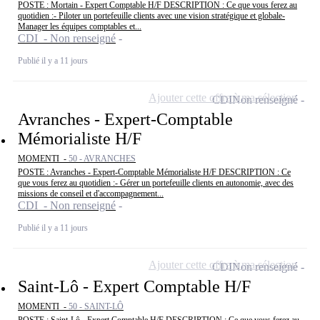
POSTE : Mortain - Expert Comptable H/F DESCRIPTION : Ce que vous ferez au
quotidien :- Piloter un portefeuille clients avec une vision stratégique et globale-
Manager les équipes comptables et...
CDI - Non renseigné
Publié il y a 11 jours
Ajouter cette offre à ma sélection
CDI
Non renseigné
Avranches - Expert-Comptable
Mémorialiste H/F
MOMENTI -
50 - AVRANCHES
POSTE : Avranches - Expert-Comptable Mémorialiste H/F DESCRIPTION : Ce
que vous ferez au quotidien :- Gérer un portefeuille clients en autonomie, avec des
missions de conseil et d'accompagnement...
CDI - Non renseigné
Publié il y a 11 jours
Ajouter cette offre à ma sélection
CDI
Non renseigné
Saint-Lô - Expert Comptable H/F
MOMENTI -
50 - SAINT-LÔ