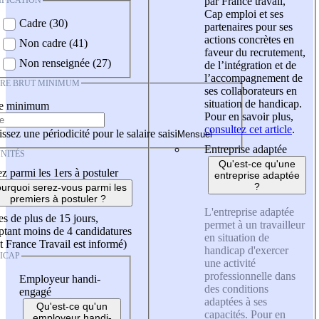
IFICATION
par France travail,
Cap emploi et ses
Cadre (30)
partenaires pour ses
actions concrètes en
Non cadre (41)
faveur du recrutement,
Non renseignée (27)
de l’intégration et de
l’accompagnement de
IRE BRUT MINIMUM
ses collaborateurs en
situation de handicap.
re minimum
Pour en savoir plus,
consultez cet article
.
ssez une périodicité pour le salaire saisi
Entreprise adaptée
NITÉS
Qu'est-ce qu'une
z parmi les 1ers à postuler
entreprise adaptée
?
urquoi serez-vous parmi les
premiers à postuler ?
L'entreprise adaptée
es de plus de 15 jours,
permet à un travailleur
tant moins de 4 candidatures
en situation de
t France Travail est informé)
handicap d'exercer
ICAP
une activité
professionnelle dans
Employeur handi-
des conditions
engagé
adaptées à ses
Qu'est-ce qu'un
capacités. Pour en
employeur handi-