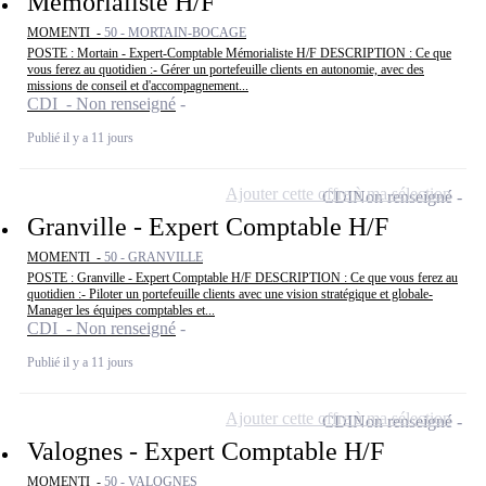
Mémorialiste H/F
MOMENTI -
50 - MORTAIN-BOCAGE
POSTE : Mortain - Expert-Comptable Mémorialiste H/F DESCRIPTION : Ce que
vous ferez au quotidien :- Gérer un portefeuille clients en autonomie, avec des
missions de conseil et d'accompagnement...
CDI - Non renseigné
Publié il y a 11 jours
Ajouter cette offre à ma sélection
CDI
Non renseigné
Granville - Expert Comptable H/F
MOMENTI -
50 - GRANVILLE
POSTE : Granville - Expert Comptable H/F DESCRIPTION : Ce que vous ferez au
quotidien :- Piloter un portefeuille clients avec une vision stratégique et globale-
Manager les équipes comptables et...
CDI - Non renseigné
Publié il y a 11 jours
Ajouter cette offre à ma sélection
CDI
Non renseigné
Valognes - Expert Comptable H/F
MOMENTI -
50 - VALOGNES