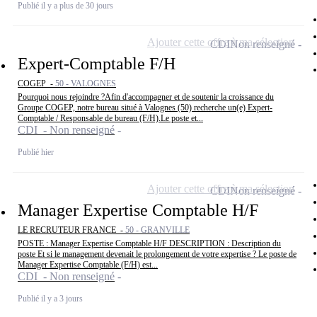
Publié il y a plus de 30 jours
Ajouter cette offre à ma sélection
CDI
Non renseigné
Expert-Comptable F/H
COGEP -
50 - VALOGNES
Pourquoi nous rejoindre ?Afin d'accompagner et de soutenir la croissance du
Groupe COGEP, notre bureau situé à Valognes (50) recherche un(e) Expert-
Comptable / Responsable de bureau (F/H).Le poste et...
CDI - Non renseigné
Publié hier
Ajouter cette offre à ma sélection
CDI
Non renseigné
Manager Expertise Comptable H/F
LE RECRUTEUR FRANCE -
50 - GRANVILLE
POSTE : Manager Expertise Comptable H/F DESCRIPTION : Description du
poste Et si le management devenait le prolongement de votre expertise ? Le poste de
Manager Expertise Comptable (F/H) est...
CDI - Non renseigné
Publié il y a 3 jours