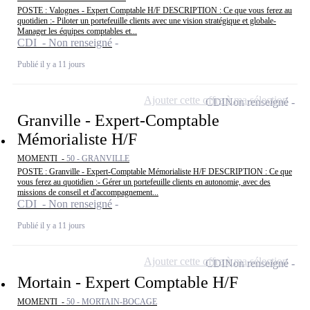
POSTE : Valognes - Expert Comptable H/F DESCRIPTION : Ce que vous ferez au
quotidien :- Piloter un portefeuille clients avec une vision stratégique et globale-
Manager les équipes comptables et...
CDI - Non renseigné
Publié il y a 11 jours
Ajouter cette offre à ma sélection
CDI
Non renseigné
Granville - Expert-Comptable
Mémorialiste H/F
MOMENTI -
50 - GRANVILLE
POSTE : Granville - Expert-Comptable Mémorialiste H/F DESCRIPTION : Ce que
vous ferez au quotidien :- Gérer un portefeuille clients en autonomie, avec des
missions de conseil et d'accompagnement...
CDI - Non renseigné
Publié il y a 11 jours
Ajouter cette offre à ma sélection
CDI
Non renseigné
Mortain - Expert Comptable H/F
MOMENTI -
50 - MORTAIN-BOCAGE