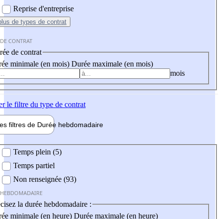
Reprise d'entreprise
plus
de types de contrat
 DE CONTRAT
ée de contrat
ée minimale (en mois)
Durée maximale (en mois)
mois
er
le filtre du type de contrat
les filtres de
Durée hebdo
madaire
 hebdomadaire
Temps plein (5)
Temps partiel
Non renseignée (93)
 HEBDOMADAIRE
cisez la durée hebdomadaire :
ée minimale (en heure)
Durée maximale (en heure)