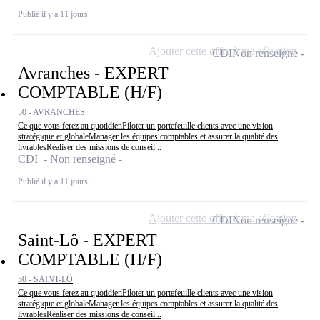
Publié il y a 11 jours
Ajouter cette offre à ma sélection
CDI
Non renseigné
Avranches - EXPERT
COMPTABLE (H/F)
50 - AVRANCHES
Ce que vous ferez au quotidienPiloter un portefeuille clients avec une vision
stratégique et globaleManager les équipes comptables et assurer la qualité des
livrablesRéaliser des missions de conseil...
CDI - Non renseigné
Publié il y a 11 jours
Ajouter cette offre à ma sélection
CDI
Non renseigné
Saint-Lô - EXPERT
COMPTABLE (H/F)
50 - SAINT-LÔ
Ce que vous ferez au quotidienPiloter un portefeuille clients avec une vision
stratégique et globaleManager les équipes comptables et assurer la qualité des
livrablesRéaliser des missions de conseil...