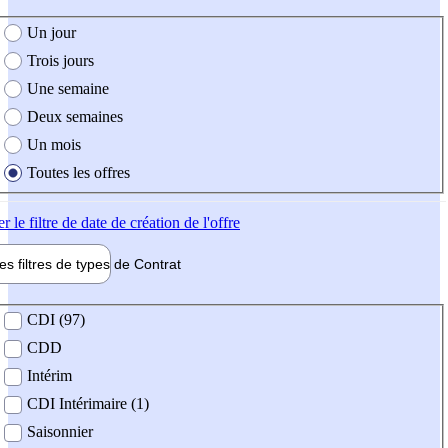
e création de l'offre
Un jour
Trois jours
Une semaine
Deux semaines
Un mois
Toutes les offres
er
le filtre de date de création de l'offre
les filtres de types de
Contrat
de contrat
CDI (97)
CDD
Intérim
CDI Intérimaire (1)
Saisonnier