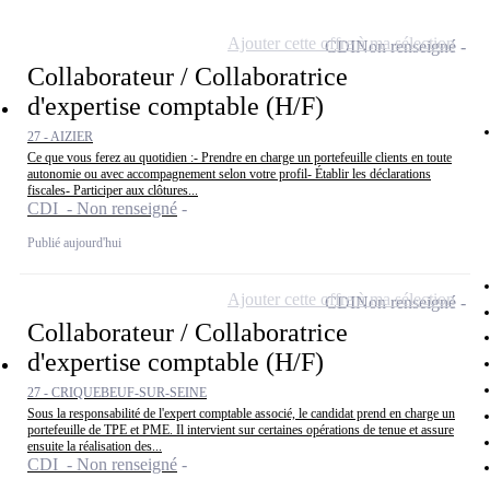
Ajouter cette offre à ma sélection
CDI
Non renseigné
Collaborateur / Collaboratrice
d'expertise comptable (H/F)
27 - AIZIER
Ce que vous ferez au quotidien :- Prendre en charge un portefeuille clients en toute
autonomie ou avec accompagnement selon votre profil- Établir les déclarations
fiscales- Participer aux clôtures...
CDI - Non renseigné
Publié aujourd'hui
Ajouter cette offre à ma sélection
CDI
Non renseigné
Collaborateur / Collaboratrice
d'expertise comptable (H/F)
27 - CRIQUEBEUF-SUR-SEINE
Sous la responsabilité de l'expert comptable associé, le candidat prend en charge un
portefeuille de TPE et PME. Il intervient sur certaines opérations de tenue et assure
ensuite la réalisation des...
CDI - Non renseigné