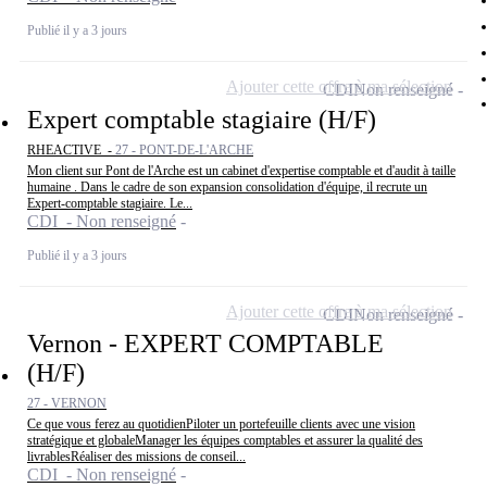
Publié il y a 3 jours
Ajouter cette offre à ma sélection
CDI
Non renseigné
Expert comptable stagiaire (H/F)
RHEACTIVE -
27 - PONT-DE-L'ARCHE
Mon client sur Pont de l'Arche est un cabinet d'expertise comptable et d'audit à taille
humaine . Dans le cadre de son expansion consolidation d'équipe, il recrute un
Expert-comptable stagiaire. Le...
CDI - Non renseigné
Publié il y a 3 jours
Ajouter cette offre à ma sélection
CDI
Non renseigné
Vernon - EXPERT COMPTABLE
(H/F)
27 - VERNON
Ce que vous ferez au quotidienPiloter un portefeuille clients avec une vision
stratégique et globaleManager les équipes comptables et assurer la qualité des
livrablesRéaliser des missions de conseil...
CDI - Non renseigné