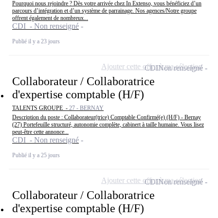
Pourquoi nous rejoindre ? Dès votre arrivée chez In Extenso, vous bénéficiez d’un
parcours d’intégration et d’un système de parrainage. Nos agences/Notre groupe
offrent également de nombreux...
CDI - Non renseigné
Publié il y a 23 jours
Ajouter cette offre à ma sélection
CDI
Non renseigné
Collaborateur / Collaboratrice
d'expertise comptable (H/F)
TALENTS GROUPE -
27 - BERNAY
Description du poste : Collaborateur(trice) Comptable Confirmé(e) (H/F) - Bernay
(27) Portefeuille structuré, autonomie complète, cabinert à taille humaine. Vous lisez
peut-être cette annonce...
CDI - Non renseigné
Publié il y a 25 jours
Ajouter cette offre à ma sélection
CDI
Non renseigné
Collaborateur / Collaboratrice
d'expertise comptable (H/F)