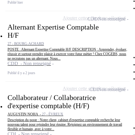
Publié hier
Ajouter cette offre à ma sélection
CDD
Non renseigné
Alternant Expertise Comptable
H/F
27 - BOURG-ACHARD
POSTE : Alternant Expertise Comptable H/F DESCRIPTION : Apprendre, évoluer,
réussir et surtout prendre plaisir à exercer votre futur métier ! Chez COGEBS, nous
ne recrutons pas un alternant. Nous...
CDD - Non renseigné
Publié il y a 2 jours
Ajouter cette offre à ma sélection
CDI
Non renseigné
Collaborateur / Collaboratrice
d'expertise comptable (H/F)
AUGUSTIN NOHA -
27 - ÉVREUX
Description du poste : Notre client, cabinet d'expertise comptable recherche leur
nouveau talent pour rejoindre leur équipe. Rejoignez un environnement de travail
flexible et humain, avec à votre...
CDI - Non renseigné