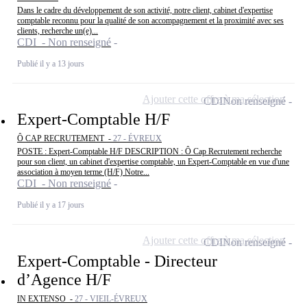
Dans le cadre du développement de son activité, notre client, cabinet d'expertise
comptable reconnu pour la qualité de son accompagnement et la proximité avec ses
clients, recherche un(e)...
CDI - Non renseigné
Publié il y a 13 jours
Ajouter cette offre à ma sélection
CDI
Non renseigné
Expert-Comptable H/F
Ô CAP RECRUTEMENT -
27 - ÉVREUX
POSTE : Expert-Comptable H/F DESCRIPTION : Ô Cap Recrutement recherche
pour son client, un cabinet d'expertise comptable, un Expert-Comptable en vue d'une
association à moyen terme (H/F) Notre...
CDI - Non renseigné
Publié il y a 17 jours
Ajouter cette offre à ma sélection
CDI
Non renseigné
Expert-Comptable - Directeur
d’Agence H/F
IN EXTENSO -
27 - VIEIL-ÉVREUX