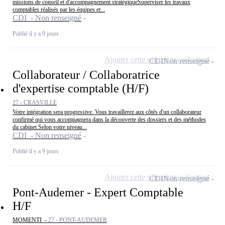
missions de conseil et d'accompagnement stratégiqueSuperviser les travaux
comptables réalisés par les équipes et...
CDI - Non renseigné
Publié il y a 9 jours
Ajouter cette offre à ma sélection
CDI
Non renseigné
Collaborateur / Collaboratrice
d'expertise comptable (H/F)
27 - CRASVILLE
Votre intégration sera progressive. Vous travaillerez aux côtés d'un collaborateur
confirmé qui vous accompagnera dans la découverte des dossiers et des méthodes
du cabinet.Selon votre niveau...
CDI - Non renseigné
Publié il y a 9 jours
Ajouter cette offre à ma sélection
CDI
Non renseigné
Pont-Audemer - Expert Comptable
H/F
MOMENTI -
27 - PONT-AUDEMER