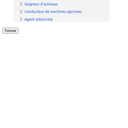
Fermer
Fermer
le détail de l'offre
/
Offre
sur
Offre précéden