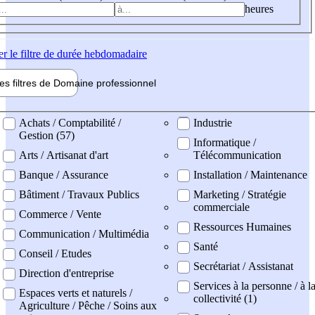
heures
er
le filtre de durée hebdomadaire
les filtres de
Domaine pro
fessionnel
ne professionel
Achats / Comptabilité /
Industrie
Gestion (57)
Informatique /
Arts / Artisanat d'art
Télécommunication
Banque / Assurance
Installation / Maintenance
Bâtiment / Travaux Publics
Marketing / Stratégie
commerciale
Commerce / Vente
Ressources Humaines
Communication / Multimédia
Santé
Conseil / Etudes
Secrétariat / Assistanat
Direction d'entreprise
Services à la personne / à l
Espaces verts et naturels /
collectivité (1)
Agriculture / Pêche / Soins aux