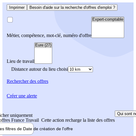
Imprimer
Besoin d'aide sur la recherche d'offres d'emploi ?
Métier, compétence, mot-clé, numéro d'offre
Lieu de travail
Distance autour du lieu choisi
Rechercher
des offres
Créer une alerte
Qui sont n
icher uniquement
 offres France Travail
Cette action recharge la liste des offres
les filtres de
Date de création
de l'offre