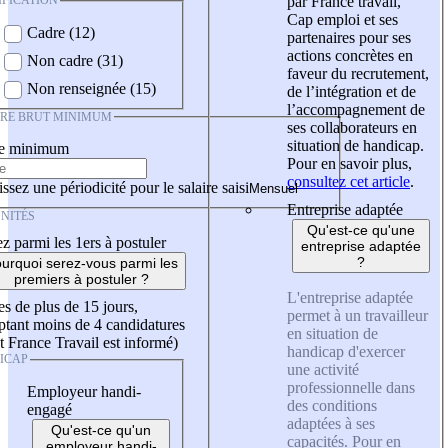
IFICATION
par France travail,
Cap emploi et ses
Cadre (12)
partenaires pour ses
actions concrètes en
Non cadre (31)
faveur du recrutement,
Non renseignée (15)
de l’intégration et de
l’accompagnement de
IRE BRUT MINIMUM
ses collaborateurs en
situation de handicap.
re minimum
Pour en savoir plus,
consultez cet article
.
ssez une périodicité pour le salaire saisi
Entreprise adaptée
NITÉS
Qu'est-ce qu'une
z parmi les 1ers à postuler
entreprise adaptée
?
urquoi serez-vous parmi les
premiers à postuler ?
L'entreprise adaptée
es de plus de 15 jours,
permet à un travailleur
tant moins de 4 candidatures
en situation de
t France Travail est informé)
handicap d'exercer
ICAP
une activité
professionnelle dans
Employeur handi-
des conditions
engagé
adaptées à ses
Qu'est-ce qu'un
capacités. Pour en
employeur handi-