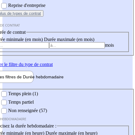
Reprise d'entreprise
plus
de types de contrat
 DE CONTRAT
ée de contrat
ée minimale (en mois)
Durée maximale (en mois)
mois
er
le filtre du type de contrat
les filtres de
Durée hebdo
madaire
 hebdomadaire
Temps plein (1)
Temps partiel
Non renseignée (57)
 HEBDOMADAIRE
cisez la durée hebdomadaire :
ée minimale (en heure)
Durée maximale (en heure)