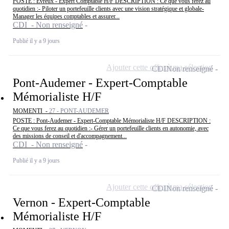
POSTE : Evreux - Expert Comptable H/F DESCRIPTION : Ce que vous ferez au
quotidien :- Piloter un portefeuille clients avec une vision stratégique et globale-
Manager les équipes comptables et assurer...
CDI - Non renseigné
Publié il y a 9 jours
Ajouter cette offre à ma sélection
CDI
Non renseigné
Pont-Audemer - Expert-Comptable
Mémorialiste H/F
MOMENTI -
27 - PONT-AUDEMER
POSTE : Pont-Audemer - Expert-Comptable Mémorialiste H/F DESCRIPTION :
Ce que vous ferez au quotidien :- Gérer un portefeuille clients en autonomie, avec
des missions de conseil et d'accompagnement...
CDI - Non renseigné
Publié il y a 9 jours
Ajouter cette offre à ma sélection
CDI
Non renseigné
Vernon - Expert-Comptable
Mémorialiste H/F