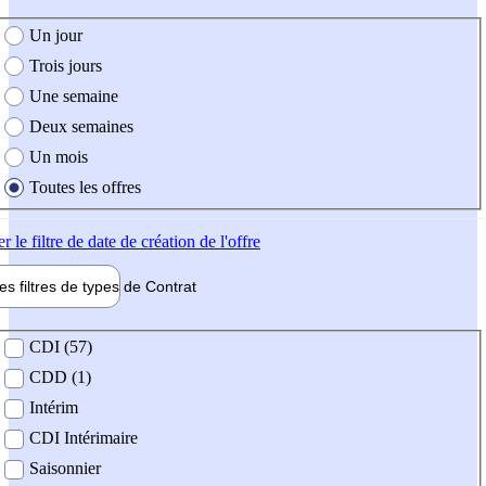
e création de l'offre
Un jour
Trois jours
Une semaine
Deux semaines
Un mois
Toutes les offres
er
le filtre de date de création de l'offre
les filtres de types de
Contrat
de contrat
CDI (57)
CDD (1)
Intérim
CDI Intérimaire
Saisonnier