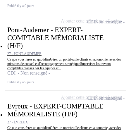
Publié il y a 9 jours
Ajouter cette offre à ma sélection
CDI
Non renseigné
Pont-Audemer - EXPERT-
COMPTABLE MÉMORIALISTE
(H/F)
27 - PONT-AUDEMER
Ce que vous ferez au quotidienGérer un portefeuille clients en autonomie, avec des
missions de conseil et d'accompagnement stratégiqueSuperviser les travaux
comptables réalisés par les équipes et...
CDI - Non renseigné
Publié il y a 9 jours
Ajouter cette offre à ma sélection
CDI
Non renseigné
Evreux - EXPERT-COMPTABLE
MÉMORIALISTE (H/F)
27 - ÉVREUX
Ce que vous ferez au quotidienGérer un portefeuille clients en autonomie, avec des