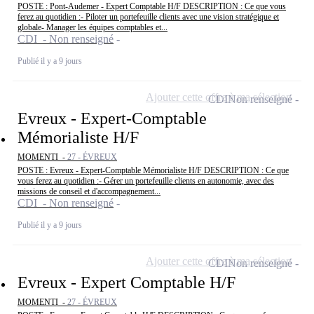
POSTE : Pont-Audemer - Expert Comptable H/F DESCRIPTION : Ce que vous
ferez au quotidien :- Piloter un portefeuille clients avec une vision stratégique et
globale- Manager les équipes comptables et...
CDI - Non renseigné
Publié il y a 9 jours
Ajouter cette offre à ma sélection
CDI
Non renseigné
Evreux - Expert-Comptable
Mémorialiste H/F
MOMENTI -
27 - ÉVREUX
POSTE : Evreux - Expert-Comptable Mémorialiste H/F DESCRIPTION : Ce que
vous ferez au quotidien :- Gérer un portefeuille clients en autonomie, avec des
missions de conseil et d'accompagnement...
CDI - Non renseigné
Publié il y a 9 jours
Ajouter cette offre à ma sélection
CDI
Non renseigné
Evreux - Expert Comptable H/F
MOMENTI -
27 - ÉVREUX