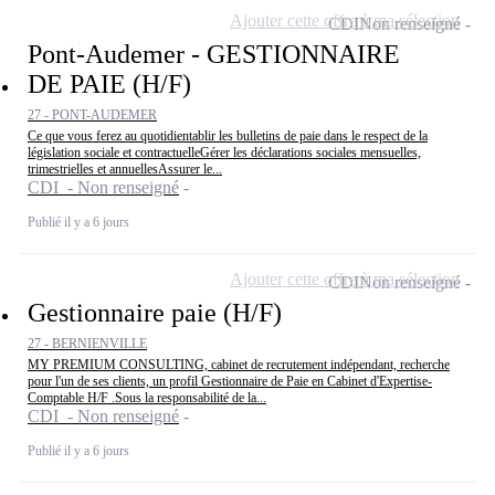
Ajouter cette offre à ma sélection
CDI
Non renseigné
Pont-Audemer - GESTIONNAIRE
DE PAIE (H/F)
27 - PONT-AUDEMER
Ce que vous ferez au quotidientablir les bulletins de paie dans le respect de la
législation sociale et contractuelleGérer les déclarations sociales mensuelles,
trimestrielles et annuellesAssurer le...
CDI - Non renseigné
Publié il y a 6 jours
Ajouter cette offre à ma sélection
CDI
Non renseigné
Gestionnaire paie (H/F)
27 - BERNIENVILLE
MY PREMIUM CONSULTING, cabinet de recrutement indépendant, recherche
pour l'un de ses clients, un profil Gestionnaire de Paie en Cabinet d'Expertise-
Comptable H/F .Sous la responsabilité de la...
CDI - Non renseigné
Publié il y a 6 jours