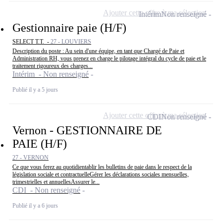
Ajouter cette offre à ma sélection
Intérim
Non renseigné
Gestionnaire paie (H/F)
SELECT T.T. -
27 - LOUVIERS
Description du poste : Au sein d'une équipe, en tant que Chargé de Paie et
Administration RH, vous prenez en charge le pilotage intégral du cycle de paie et le
traitement rigoureux des charges...
Intérim - Non renseigné
Publié il y a 5 jours
Ajouter cette offre à ma sélection
CDI
Non renseigné
Vernon - GESTIONNAIRE DE
PAIE (H/F)
27 - VERNON
Ce que vous ferez au quotidientablir les bulletins de paie dans le respect de la
législation sociale et contractuelleGérer les déclarations sociales mensuelles,
trimestrielles et annuellesAssurer le...
CDI - Non renseigné
Publié il y a 6 jours