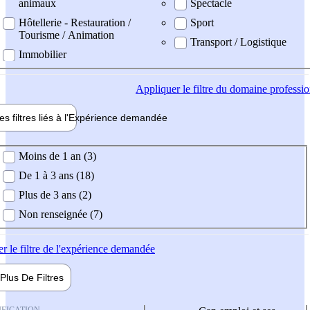
animaux
Spectacle
Hôtellerie - Restauration /
Sport
Tourisme / Animation
Transport / Logistique
Immobilier
Appliquer
le filtre du domaine professi
es filtres liés à l'
Expérience
demandée
ience demandée
Moins de 1 an (3)
De 1 à 3 ans (18)
Plus de 3 ans (2)
Non renseignée (7)
er
le filtre de l'expérience demandée
Plus De
Filtres