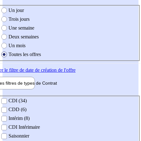
e création de l'offre
Un jour
Trois jours
Une semaine
Deux semaines
Un mois
Toutes les offres
er
le filtre de date de création de l'offre
les filtres de types de
Contrat
de contrat
CDI (34)
CDD (6)
Intérim (8)
CDI Intérimaire
Saisonnier