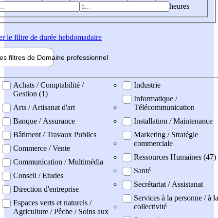
heures
er
le filtre de durée hebdomadaire
les filtres de
Domaine pro
fessionnel
ne professionel
Achats / Comptabilité /
Industrie
Gestion (1)
Informatique /
Arts / Artisanat d'art
Télécommunication
Banque / Assurance
Installation / Maintenance
Bâtiment / Travaux Publics
Marketing / Stratégie
commerciale
Commerce / Vente
Ressources Humaines (47)
Communication / Multimédia
Santé
Conseil / Etudes
Secrétariat / Assistanat
Direction d'entreprise
Services à la personne / à l
Espaces verts et naturels /
collectivité
Agriculture / Pêche / Soins aux