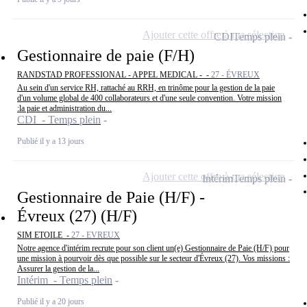
Ajouter cette offre à ma sélection
CDI
Temps plein
Gestionnaire de paie (F/H)
RANDSTAD PROFESSIONAL - APPEL MEDICAL - -
27 - ÉVREUX
Au sein d'un service RH, rattaché au RRH, en trinôme pour la gestion de la paie
d'un volume global de 400 collaborateurs et d'une seule convention. Votre mission
:la paie et administration du...
CDI - Temps plein
Publié il y a 13 jours
Ajouter cette offre à ma sélection
Intérim
Temps plein
Gestionnaire de Paie (H/F) -
Évreux (27) (H/F)
SIM ETOILE -
27 - EVREUX
Notre agence d'intérim recrute pour son client un(e) Gestionnaire de Paie (H/F) pour
une mission à pourvoir dès que possible sur le secteur d'Évreux (27). Vos missions :
Assurer la gestion de la...
Intérim - Temps plein
Publié il y a 20 jours