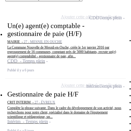
Ajouter cette offre à ma sélection
CDD
Temps plein
Un(e) agent(e) comptable -
gestionnaire de paie (H/F)
MAIRIE -
27 - MESNIL EN OUCHE
La Commune Nouvelle de Mesnil-en-Ouche, créée le 1er janvier 2016 par
regroupement de 16 communes, comptant près de 5000 habitants, recrute un(e)
agent(e) comptabilité - gestionnaire de paie, afin...
CDD - Temps plein
Publié il y a 6 jours
Ajouter cette offre à ma sélection
Intérim
Temps plein
Gestionnaire de paie H/F
CRIT INTERIM -
27 - ÉVREUX
Complète la phrase suivante. Dans le cadre du développement de son activité, nous
recherchons pour notre client, spécialisé dans le domaine de l'équipement
scientifique et pédagogique, un...
Intérim - Temps plein
Publié il y a 9 jours