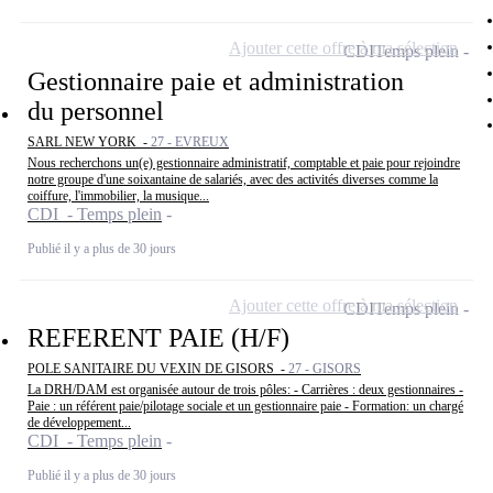
Ajouter cette offre à ma sélection
CDI
Temps plein
Gestionnaire paie et administration
du personnel
SARL NEW YORK -
27 - EVREUX
Nous recherchons un(e) gestionnaire administratif, comptable et paie pour rejoindre
notre groupe d'une soixantaine de salariés, avec des activités diverses comme la
coiffure, l'immobilier, la musique...
CDI - Temps plein
Publié il y a plus de 30 jours
Ajouter cette offre à ma sélection
CDI
Temps plein
REFERENT PAIE (H/F)
POLE SANITAIRE DU VEXIN DE GISORS -
27 - GISORS
La DRH/DAM est organisée autour de trois pôles: - Carrières : deux gestionnaires -
Paie : un référent paie/pilotage sociale et un gestionnaire paie - Formation: un chargé
de développement...
CDI - Temps plein
Publié il y a plus de 30 jours