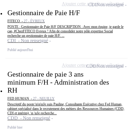
Ajouter cette offre à ma sélection
CDI
Non renseigné
Gestionnaire de Paie H/F
FITECO -
27 - ÉVREUX
POSTE : Gestionnaire de Paie H/F DESCRIPTION : Avec mon équipe, je garde le
cap, #ChezFITECO Evreux ! Afin de consolider notre pôle expertise Social
recherche un gestionnaire de paie H/F. ...
CDI - Non renseigné
Publié aujourd'hui
Ajouter cette offre à ma sélection
CDD
Non renseigné
Gestionnaire de paie 3 ans
minimum F/H - Administration des
RH
FED HUMAN -
27 - NEUILLY
Descriptif du poste:\n\n\nJe suis Pauline, Consultante Exécutive chez Fed Human,
cabinet spécialisé dans le recrutement des métiers des Ressources Humaines (CDD,
CDI et intérim). \n \nJe recherche...
CDD - Non renseigné
Publié hier