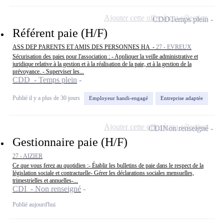
Ajouter cette offre à ma sélection
CDD
Temps plein
Référent paie (H/F)
ASS DEP PARENTS ET AMIS DES PERSONNES HA -
27 - EVREUX
Sécurisation des paies pour l'association : - Appliquer la veille administrative et
juridique relative à la gestion et à la réalisation de la paie, et à la gestion de la
prévoyance. - Superviser les...
CDD - Temps plein
Publié il y a plus de 30 jours
Employeur handi-engagé
Entreprise adaptée
Ajouter cette offre à ma sélection
CDI
Non renseigné
Gestionnaire paie (H/F)
27 - AIZIER
Ce que vous ferez au quotidien :- Établir les bulletins de paie dans le respect de la
législation sociale et contractuelle- Gérer les déclarations sociales mensuelles,
trimestrielles et annuelles-...
CDI - Non renseigné
Publié aujourd'hui