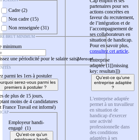
IFICATION
Cap emploi et ses
partenaires pour ses
Cadre (2)
actions concrètes en
faveur du recrutement,
Non cadre (15)
de l’intégration et de
Non renseignée (31)
l’accompagnement de
ses collaborateurs en
IRE BRUT MINIMUM
situation de handicap.
Pour en savoir plus,
re minimum
consultez cet article
.
ssez une périodicité pour le salaire saisi
Entreprise
adaptée (1
[[missing
NITÉS
key: resultats]]
)
z parmi les 1ers à postuler
Qu'est-ce qu'une
urquoi serez-vous parmi les
entreprise adaptée
premiers à postuler ?
?
es de plus de 15 jours,
L'entreprise adaptée
tant moins de 4 candidatures
permet à un travailleur
t France Travail est informé)
en situation de
ICAP
handicap d'exercer
une activité
Employeur handi-
professionnelle dans
engagé (1)
des conditions
Qu'est-ce qu'un
adaptées à ses
employeur handi-