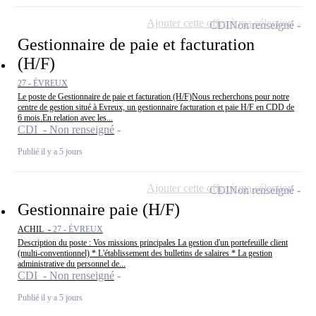
Ajouter cette offre à ma sélection
CDI
Non renseigné
Gestionnaire de paie et facturation
(H/F)
27 - ÉVREUX
Le poste de Gestionnaire de paie et facturation (H/F)Nous recherchons pour notre
centre de gestion situé à Evreux, un gestionnaire facturation et paie H/F en CDD de
6 mois.En relation avec les...
CDI - Non renseigné
Publié il y a 5 jours
Ajouter cette offre à ma sélection
CDI
Non renseigné
Gestionnaire paie (H/F)
ACHIL -
27 - ÉVREUX
Description du poste : Vos missions principales La gestion d'un portefeuille client
(multi-conventionnel) * L'établissement des bulletins de salaires * La gestion
administrative du personnel de...
CDI - Non renseigné
Publié il y a 5 jours