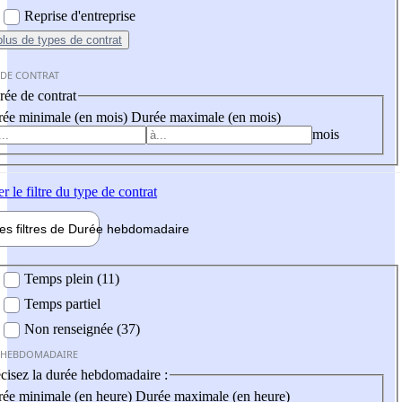
Reprise d'entreprise
plus
de types de contrat
 DE CONTRAT
ée de contrat
ée minimale (en mois)
Durée maximale (en mois)
mois
er
le filtre du type de contrat
les filtres de
Durée hebdo
madaire
 hebdomadaire
Temps plein (11)
Temps partiel
Non renseignée (37)
 HEBDOMADAIRE
cisez la durée hebdomadaire :
ée minimale (en heure)
Durée maximale (en heure)