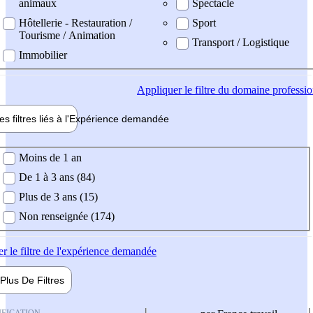
animaux
Spectacle
Hôtellerie - Restauration /
Sport
Tourisme / Animation
Transport / Logistique
Immobilier
Appliquer
le filtre du domaine professi
es filtres liés à l'
Expérience
demandée
ience demandée
Moins de 1 an
De 1 à 3 ans (84)
Plus de 3 ans (15)
Non renseignée (174)
er
le filtre de l'expérience demandée
Plus De
Filtres