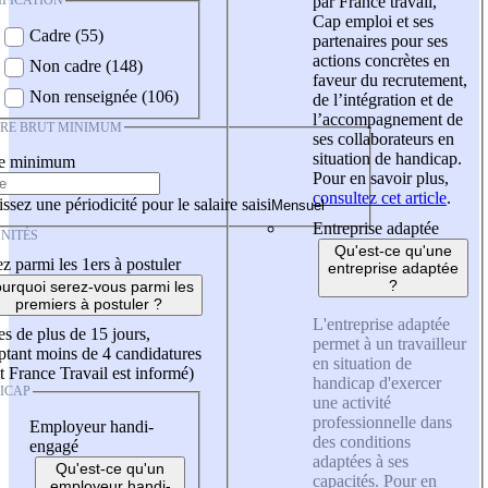
IFICATION
par France travail,
Cap emploi et ses
Cadre (55)
partenaires pour ses
actions concrètes en
Non cadre (148)
faveur du recrutement,
Non renseignée (106)
de l’intégration et de
l’accompagnement de
IRE BRUT MINIMUM
ses collaborateurs en
situation de handicap.
re minimum
Pour en savoir plus,
consultez cet article
.
ssez une périodicité pour le salaire saisi
Entreprise adaptée
NITÉS
Qu'est-ce qu'une
z parmi les 1ers à postuler
entreprise adaptée
?
urquoi serez-vous parmi les
premiers à postuler ?
L'entreprise adaptée
es de plus de 15 jours,
permet à un travailleur
tant moins de 4 candidatures
en situation de
t France Travail est informé)
handicap d'exercer
ICAP
une activité
professionnelle dans
Employeur handi-
des conditions
engagé
adaptées à ses
Qu'est-ce qu'un
capacités. Pour en
employeur handi-