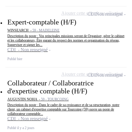
Ajouter cette offre à ma sélection
CDI
Non renseigné
Expert-comptable (H/F)
WINSEARCH -
59 - MADELEINE
Description du poste : Vos principales missions seront de Organiser, gérer le cabinet
et les collaborateurs, Être garant du respect des normes et organisation du réseau,
Superviser et signer les...
CDI - Non renseigné
Publié hier
Ajouter cette offre à ma sélection
CDI
Non renseigné
Collaborateur / Collaboratrice
d'expertise comptable (H/F)
AUGUSTIN NOHA -
59 - TOURCOING
Description du poste : Dans le cadre de sa croissance et de sa structuration, notre
client, un cabinet d'expertise comptable sur Tourcoing (59) ouvre un poste de
collaborateur comptable...
CDI - Non renseigné
Publié il y a 2 jours