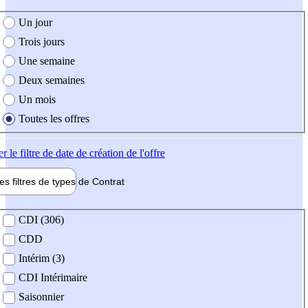
e création de l'offre
Un jour
Trois jours
Une semaine
Deux semaines
Un mois
Toutes les offres
er
le filtre de date de création de l'offre
les filtres de types de
Contrat
de contrat
CDI (306)
CDD
Intérim (3)
CDI Intérimaire
Saisonnier