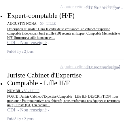
Ajouter cette offre à ma sélection
CDI
Non renseigné
Expert-comptable (H/F)
AUGUSTIN NOHA -
59 - LILLE
Description du poste : Dans le cadre de sa croissance, un cabinet d'expertise
comptable indépendant basé à Lille (59) recrute un Expert-Comptable Mémorialiste
H/F. Structure à taille humaine en...
CDI - Non renseigné
Publié il y a 2 jours
Ajouter cette offre à ma sélection
CDI
Non renseigné
Juriste Cabinet d'Expertise
Comptable - Lille H/F
NUMBR -
59 - LILLE
POSTE : Juriste Cabinet d'Expertise Comptable - Lille H/F DESCRIPTION : Les
missions : Pour poursuivre nos objectifs, nous renforçons nos équipes et recrutons
un(e) Juriste (F/H) en cabinet...
CDI - Non renseigné
Publié il y a 2 jours