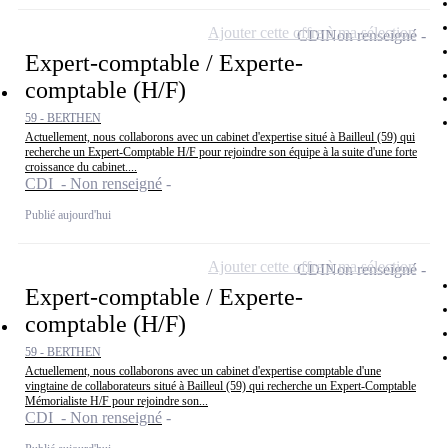
Ajouter cette offre à ma sélection
CDI
Non renseigné
Expert-comptable / Experte-
comptable (H/F)
59 - BERTHEN
Actuellement, nous collaborons avec un cabinet d'expertise situé à Bailleul (59) qui
recherche un Expert-Comptable H/F pour rejoindre son équipe à la suite d'une forte
croissance du cabinet....
CDI - Non renseigné
Publié aujourd'hui
Ajouter cette offre à ma sélection
CDI
Non renseigné
Expert-comptable / Experte-
comptable (H/F)
59 - BERTHEN
Actuellement, nous collaborons avec un cabinet d'expertise comptable d'une
vingtaine de collaborateurs situé à Bailleul (59) qui recherche un Expert-Comptable
Mémorialiste H/F pour rejoindre son...
CDI - Non renseigné