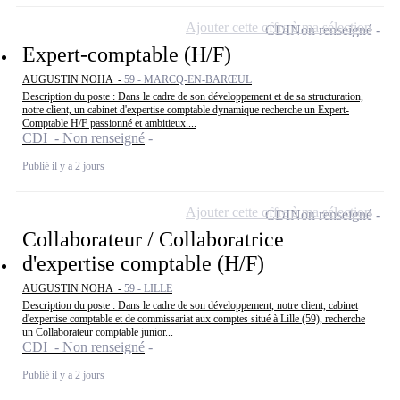
Ajouter cette offre à ma sélection
CDI
Non renseigné
Expert-comptable (H/F)
AUGUSTIN NOHA -
59 - MARCQ-EN-BARŒUL
Description du poste : Dans le cadre de son développement et de sa structuration,
notre client, un cabinet d'expertise comptable dynamique recherche un Expert-
Comptable H/F passionné et ambitieux....
CDI - Non renseigné
Publié il y a 2 jours
Ajouter cette offre à ma sélection
CDI
Non renseigné
Collaborateur / Collaboratrice
d'expertise comptable (H/F)
AUGUSTIN NOHA -
59 - LILLE
Description du poste : Dans le cadre de son développement, notre client, cabinet
d'expertise comptable et de commissariat aux comptes situé à Lille (59), recherche
un Collaborateur comptable junior...
CDI - Non renseigné
Publié il y a 2 jours