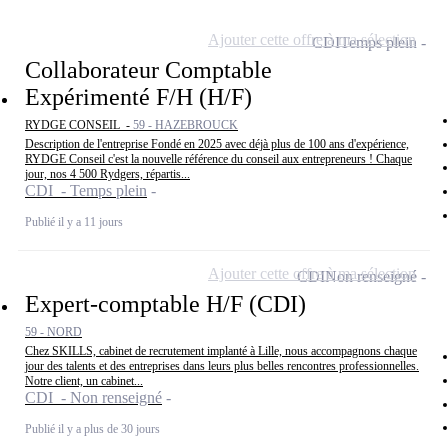
Ajouter cette offre à ma sélection
CDI
Temps plein
Collaborateur Comptable
Expérimenté F/H (H/F)
RYDGE CONSEIL -
59 - HAZEBROUCK
Description de l'entreprise Fondé en 2025 avec déjà plus de 100 ans d'expérience,
RYDGE Conseil c'est la nouvelle référence du conseil aux entrepreneurs ! Chaque
jour, nos 4 500 Rydgers, répartis...
CDI - Temps plein
Publié il y a 11 jours
Ajouter cette offre à ma sélection
CDI
Non renseigné
Expert-comptable H/F (CDI)
59 - NORD
Chez SKILLS, cabinet de recrutement implanté à Lille, nous accompagnons chaque
jour des talents et des entreprises dans leurs plus belles rencontres professionnelles.
Notre client, un cabinet...
CDI - Non renseigné
Publié il y a plus de 30 jours