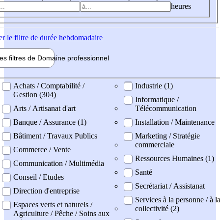
heures
er
le filtre de durée hebdomadaire
les filtres de
Domaine pro
fessionnel
ne professionel
Achats / Comptabilité /
Industrie (1)
Gestion (304)
Informatique /
Arts / Artisanat d'art
Télécommunication
Banque / Assurance (1)
Installation / Maintenance
Bâtiment / Travaux Publics
Marketing / Stratégie
commerciale
Commerce / Vente
Ressources Humaines (1)
Communication / Multimédia
Santé
Conseil / Etudes
Secrétariat / Assistanat
Direction d'entreprise
Services à la personne / à l
Espaces verts et naturels /
collectivité (2)
Agriculture / Pêche / Soins aux