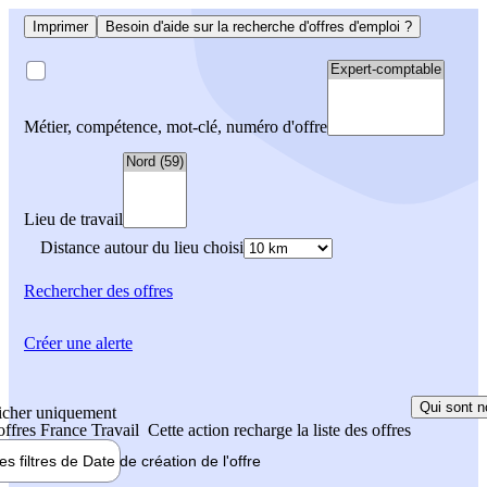
Imprimer
Besoin d'aide sur la recherche d'offres d'emploi ?
Métier, compétence, mot-clé, numéro d'offre
Lieu de travail
Distance autour du lieu choisi
Rechercher
des offres
Créer une alerte
Qui sont n
icher uniquement
 offres France Travail
Cette action recharge la liste des offres
les filtres de
Date de création
de l'offre