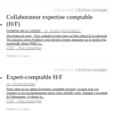
Ajouter cette offre à ma sélection
CDI
Non renseigné
Collaborateur expertise comptable
(H/F)
DOMINO RH ACADEMY -
59 - MARCQ-EN-BARŒUL
Description du poste : Vous souhaitez évoluer dans un beau cabinet de la métropole
Vos missions seront évolutives pour devenir à termes autonome sur la gestion d'un
portefeuille clients (PME La...
CDI - Non renseigné
Publié il y a 5 jours
Ajouter cette offre à ma sélection
CDI
Non renseigné
Expert-comptable H/F
59 - VALENCIENNES
Notre client est un cabinet d'expertise comptable structuré, reconnu pour son
expertise et son accompagnement auprès d'une clientèle variée. Implanté à proximité
de Valenciennes, il valorise la...
CDI - Non renseigné
Publié il y a 6 jours