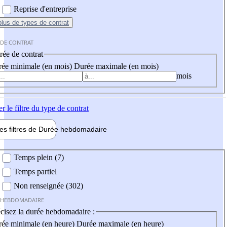
Reprise d'entreprise
plus
de types de contrat
 DE CONTRAT
ée de contrat
ée minimale (en mois)
Durée maximale (en mois)
mois
er
le filtre du type de contrat
les filtres de
Durée hebdo
madaire
 hebdomadaire
Temps plein (7)
Temps partiel
Non renseignée (302)
 HEBDOMADAIRE
cisez la durée hebdomadaire :
ée minimale (en heure)
Durée maximale (en heure)