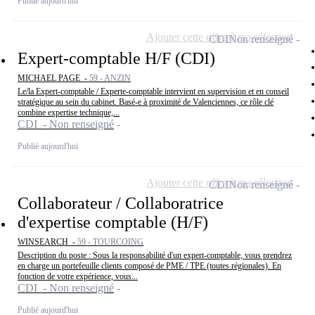
Publié aujourd'hui
Ajouter cette offre à ma sélection
CDI
Non renseigné
Expert-comptable H/F (CDI)
MICHAEL PAGE -
59 - ANZIN
Le/la Expert-comptable / Experte-comptable intervient en supervision et en conseil
stratégique au sein du cabinet. Basé-e à proximité de Valenciennes, ce rôle clé
combine expertise technique,...
CDI - Non renseigné
Publié aujourd'hui
Ajouter cette offre à ma sélection
CDI
Non renseigné
Collaborateur / Collaboratrice
d'expertise comptable (H/F)
WINSEARCH -
59 - TOURCOING
Description du poste : Sous la responsabilité d'un expert-comptable, vous prendrez
en charge un portefeuille clients composé de PME / TPE (toutes régionales). En
fonction de votre expérience, vous...
CDI - Non renseigné
Publié aujourd'hui