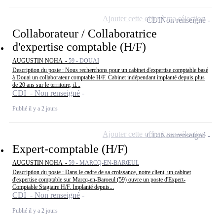
Ajouter cette offre à ma sélection
CDI
Non renseigné
Collaborateur / Collaboratrice
d'expertise comptable (H/F)
AUGUSTIN NOHA -
59 - DOUAI
Description du poste : Nous recherchons pour un cabinet d'expertise comptable basé
à Douai un collaborateur comptable H/F. Cabinet indépendant implanté depuis plus
de 20 ans sur le territoire, il...
CDI - Non renseigné
Publié il y a 2 jours
Ajouter cette offre à ma sélection
CDI
Non renseigné
Expert-comptable (H/F)
AUGUSTIN NOHA -
59 - MARCQ-EN-BARŒUL
Description du poste : Dans le cadre de sa croissance, notre client, un cabinet
d'expertise comptable sur Marcq-en-Baroeul (59) ouvre un poste d'Expert-
Comptable Stagiaire H/F. Implanté depuis...
CDI - Non renseigné
Publié il y a 2 jours