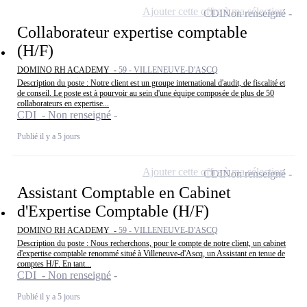
Ajouter cette offre à ma sélection
CDI
Non renseigné
Collaborateur expertise comptable
(H/F)
DOMINO RH ACADEMY -
59 - VILLENEUVE-D'ASCQ
Description du poste : Notre client est un groupe international d'audit, de fiscalité et
de conseil. Le poste est à pourvoir au sein d'une équipe composée de plus de 50
collaborateurs en expertise...
CDI - Non renseigné
Publié il y a 5 jours
Ajouter cette offre à ma sélection
CDI
Non renseigné
Assistant Comptable en Cabinet
d'Expertise Comptable (H/F)
DOMINO RH ACADEMY -
59 - VILLENEUVE-D'ASCQ
Description du poste : Nous recherchons, pour le compte de notre client, un cabinet
d'expertise comptable renommé situé à Villeneuve-d'Ascq, un Assistant en tenue de
comptes H/F. En tant...
CDI - Non renseigné
Publié il y a 5 jours