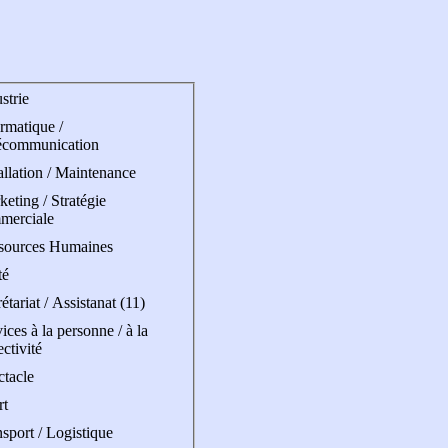
strie
rmatique /
écommunication
allation / Maintenance
eting / Stratégie
merciale
sources Humaines
té
étariat / Assistanat (11)
ices à la personne / à la
ectivité
ctacle
rt
sport / Logistique