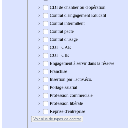
CDI de chantier ou d'opération
Contrat d'Engagement Educatif
Contrat intermittent
Contrat pacte
Contrat d'usage
CUI - CAE
CUI - CIE
Engagement à servir dans la réserve
Franchise
Insertion par l'activ.éco.
Portage salarial
Profession commerciale
Profession libérale
Reprise d'entreprise
Voir plus
de types de contrat