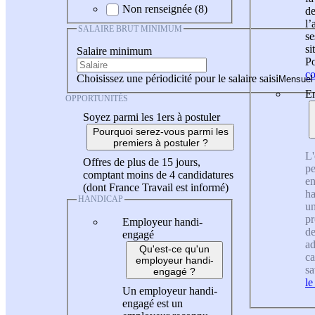
Non renseignée (8)
de
l
SALAIRE BRUT MINIMUM
se
si
Salaire minimum
Po
co
Choisissez une périodicité pour le salaire saisi
En
OPPORTUNITÉS
Soyez parmi les 1ers à postuler
Pourquoi serez-vous parmi les
premiers à postuler ?
L'
Offres de plus de 15 jours,
pe
comptant moins de 4 candidatures
en
(dont France Travail est informé)
ha
HANDICAP
un
pr
Employeur handi-
de
engagé
ad
Qu'est-ce qu'un
ca
employeur handi-
sa
engagé ?
le
Un employeur handi-
engagé est un