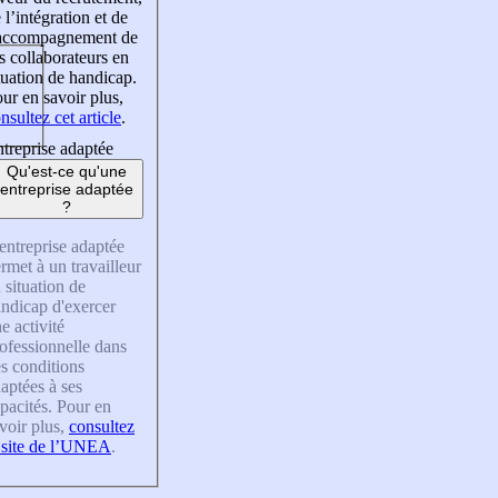
 l’intégration et de
’accompagnement de
s collaborateurs en
tuation de handicap.
ur en savoir plus,
nsultez cet article
.
treprise adaptée
Qu'est-ce qu'une
entreprise adaptée
?
entreprise adaptée
rmet à un travailleur
 situation de
ndicap d'exercer
e activité
ofessionnelle dans
s conditions
aptées à ses
pacités. Pour en
voir plus,
consultez
 site de l’UNEA
.