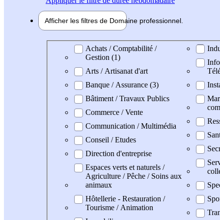
Appliquer
le filtre de durée hebdomadaire
Afficher les filtres de
Domaine pro
fessionnel
Domaine professionel
Achats / Comptabilité /
Indu
Gestion (1)
Info
Arts / Artisanat d'art
Tél
Banque / Assurance (3)
Inst
Bâtiment / Travaux Publics
Mark
com
Commerce / Vente
Res
Communication / Multimédia
San
Conseil / Etudes
Secr
Direction d'entreprise
Serv
Espaces verts et naturels /
coll
Agriculture / Pêche / Soins aux
animaux
Spe
Hôtellerie - Restauration /
Spo
Tourisme / Animation
Tran