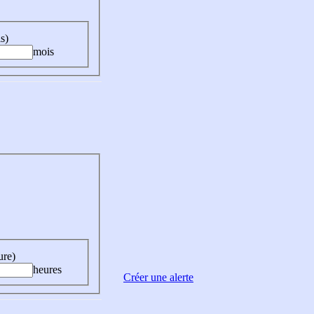
s)
mois
ure)
heures
Créer une alerte