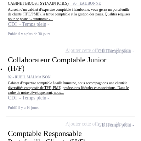
CABINET BRJOST SYLVAIN (C.B.S) -
95 - EAUBONNE
Au sein d'un cabinet d'expertise comptable à Eaubonne, vous gérez un portefeuille
de clients (TPE/PME), la tenue comptable et la gestion des paies. Qualités requises
pour ce poste : - autonomie -...
CDI - Temps plein
Publié il y a plus de 30 jours
Ajouter cette offre à ma sélection
CDI
Temps plein
Collaborateur Comptable Junior
(H/F)
92 - RUEIL MALMAISON
Cabinet d'expertise comptable à taille humaine, nous accompagnons une clientèle
diversifiée composée de TPE, PME, professions libérales et associations. Dans le
cadre de notre développement, nous...
CDI - Temps plein
Publié il y a 16 jours
Ajouter cette offre à ma sélection
CDI
Temps plein
Comptable Responsable