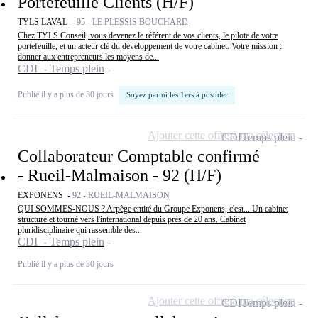
Portefeuille Clients (H/F)
TYLS LAVAL -
95 - LE PLESSIS BOUCHARD
Chez TYLS Conseil, vous devenez le référent de vos clients, le pilote de votre
portefeuille, et un acteur clé du développement de votre cabinet. Votre mission :
donner aux entrepreneurs les moyens de...
CDI - Temps plein
Publié il y a plus de 30 jours
Soyez parmi les 1ers à postuler
Ajouter cette offre à ma sélection
CDI
Temps plein
Collaborateur Comptable confirmé
- Rueil-Malmaison - 92 (H/F)
EXPONENS -
92 - RUEIL-MALMAISON
QUI SOMMES-NOUS ? Arpège entité du Groupe Exponens, c'est... Un cabinet
structuré et tourné vers l'international depuis près de 20 ans. Cabinet
pluridisciplinaire qui rassemble des...
CDI - Temps plein
Publié il y a plus de 30 jours
Ajouter cette offre à ma sélection
CDI
Temps plein