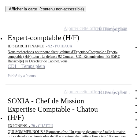
Afficher la carte
(contenu non-accessible)
Ajouter cette offre à ma sélection
CDI
Temps plein
Expert-comptable (H/F)
ID SEARCH FINANCE -
92 - PUTEAUX
Nous recherchons pour notre client, cabinet d'Expertise-Comptable : Expert-
comptable (H/F) Lieu : La défense 92 Contrat : CDI Rémunération : 85-95K€
Rattaché(e) au Directeur de Cabinet, vous...
CDI - Temps plein
Publié il y a 9 jours
Ajouter cette offre à ma sélection
CDI
Temps plein
SOXIA - Chef de Mission
Expertise Comptable - Chatou
(H/F)
EXPONENS -
78 - CHATOU
QUI SOMMES-NOUS ? Exponens c'est. Un groupe dynamique à taille humaine,
qui se développe depuis plus de 30 ans autour des métiers financiers 10 expertises :