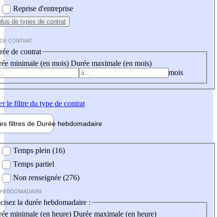
Reprise d'entreprise
plus
de types de contrat
 DE CONTRAT
ée de contrat
ée minimale (en mois)
Durée maximale (en mois)
mois
er
le filtre du type de contrat
les filtres de
Durée hebdo
madaire
 hebdomadaire
Temps plein (16)
Temps partiel
Non renseignée (276)
 HEBDOMADAIRE
cisez la durée hebdomadaire :
ée minimale (en heure)
Durée maximale (en heure)