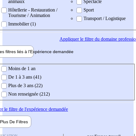
animaux
Spectacle
Hôtellerie - Restauration /
Sport
Tourisme / Animation
Transport / Logistique
Immobilier (1)
Appliquer
le filtre du domaine professi
es filtres liés à l'
Expérience
demandée
ience demandée
Moins de 1 an
De 1 à 3 ans (41)
Plus de 3 ans (22)
Non renseignée (212)
er
le filtre de l'expérience demandée
Plus De
Filtres