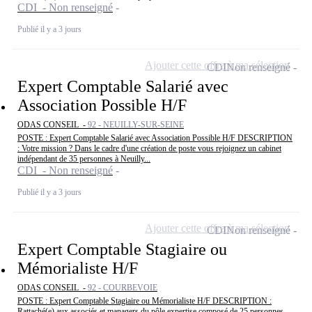
CDI - Non renseigné
Publié il y a 3 jours
Ajouter cette offre à ma sélection
CDI
Non renseigné
Expert Comptable Salarié avec
Association Possible H/F
ODAS CONSEIL -
92 - NEUILLY-SUR-SEINE
POSTE : Expert Comptable Salarié avec Association Possible H/F DESCRIPTION
: Votre mission ? Dans le cadre d'une création de poste vous rejoignez un cabinet
indépendant de 35 personnes à Neuilly...
CDI - Non renseigné
Publié il y a 3 jours
Ajouter cette offre à ma sélection
CDI
Non renseigné
Expert Comptable Stagiaire ou
Mémorialiste H/F
ODAS CONSEIL -
92 - COURBEVOIE
POSTE : Expert Comptable Stagiaire ou Mémorialiste H/F DESCRIPTION :
Rattaché(e) aux associés et managers du pôle expertise composé de 25 personnes,