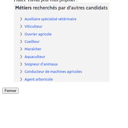
Fermer
Fermer
le détail de l'offre
/
Offre
sur
Offre précéden