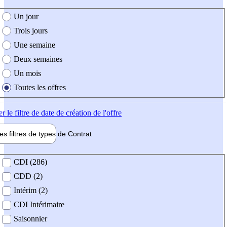
e création de l'offre
Un jour
Trois jours
Une semaine
Deux semaines
Un mois
Toutes les offres
er
le filtre de date de création de l'offre
les filtres de types de
Contrat
de contrat
CDI (286)
CDD (2)
Intérim (2)
CDI Intérimaire
Saisonnier