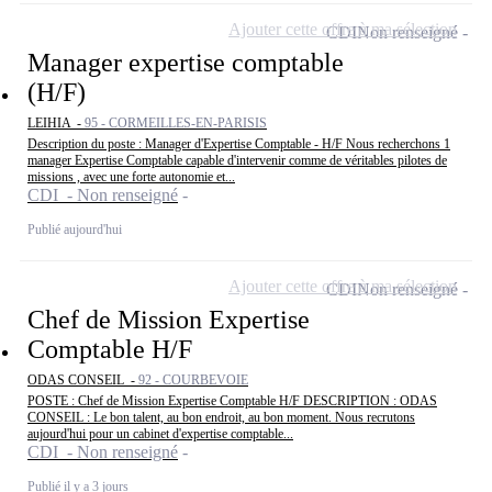
Ajouter cette offre à ma sélection
CDI
Non renseigné
Manager expertise comptable
(H/F)
LEIHIA -
95 - CORMEILLES-EN-PARISIS
Description du poste : Manager d'Expertise Comptable - H/F Nous recherchons 1
manager Expertise Comptable capable d'intervenir comme de véritables pilotes de
missions , avec une forte autonomie et...
CDI - Non renseigné
Publié aujourd'hui
Ajouter cette offre à ma sélection
CDI
Non renseigné
Chef de Mission Expertise
Comptable H/F
ODAS CONSEIL -
92 - COURBEVOIE
POSTE : Chef de Mission Expertise Comptable H/F DESCRIPTION : ODAS
CONSEIL : Le bon talent, au bon endroit, au bon moment. Nous recrutons
aujourd'hui pour un cabinet d'expertise comptable...
CDI - Non renseigné
Publié il y a 3 jours