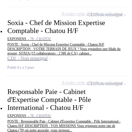
Ajouter cette offre à ma sélection
CDI
Non renseigné
Soxia - Chef de Mission Expertise
Comptable - Chatou H/F
EXPONENS -
78 - CHATOU
POSTE : Soxia - Chef de Mission Expertise Comptable - Chatou H/F
DESCRIPTION : VOTRE TERRAIN DE JEUX ? Vous rejoindrez une filiale du
groupe, SOXIA (15 collaborateurs - 2 M€ de CA), cabinet...
CDI - Non renseigné
Publié il y a 3 jours
Ajouter cette offre à ma sélection
CDI
Non renseigné
Responsable Paie - Cabinet
d'Expertise Comptable - Pôle
International - Chatou H/F
EXPONENS -
78 - CHATOU
POSTE : Responsable Paie - Cabinet d'Expertise Comptable - Pôle International -
Chatou H/F DESCRIPTION : VOS MISSIONS Vous rejoignez notre site de
Chatou (78) où notre associée, vous propose...