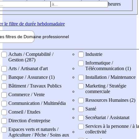
heures
er
le filtre de durée hebdomadaire
les filtres de
Domaine pro
fessionnel
ne professionel
Achats / Comptabilité /
Industrie
Gestion (287)
Informatique /
Arts / Artisanat d'art
Télécommunication (1)
Banque / Assurance (1)
Installation / Maintenance
Bâtiment / Travaux Publics
Marketing / Stratégie
commerciale
Commerce / Vente
Ressources Humaines (2)
Communication / Multimédia
Santé
Conseil / Etudes
Secrétariat / Assistanat
Direction d'entreprise
Services à la personne / à l
Espaces verts et naturels /
collectivité
Agriculture / Pêche / Soins aux