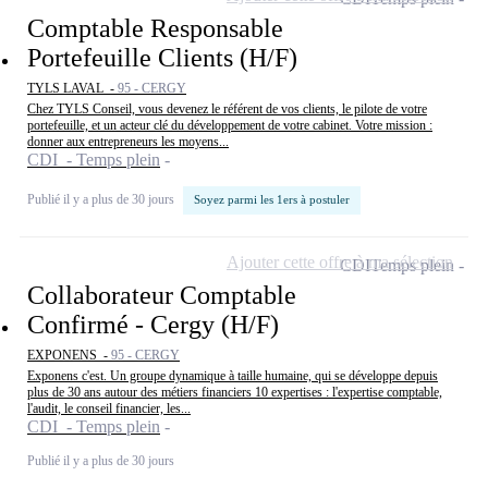
Comptable Responsable
Portefeuille Clients (H/F)
TYLS LAVAL -
95 - CERGY
Chez TYLS Conseil, vous devenez le référent de vos clients, le pilote de votre
portefeuille, et un acteur clé du développement de votre cabinet. Votre mission :
donner aux entrepreneurs les moyens...
CDI - Temps plein
Publié il y a plus de 30 jours
Soyez parmi les 1ers à postuler
Ajouter cette offre à ma sélection
CDI
Temps plein
Collaborateur Comptable
Confirmé - Cergy (H/F)
EXPONENS -
95 - CERGY
Exponens c'est. Un groupe dynamique à taille humaine, qui se développe depuis
plus de 30 ans autour des métiers financiers 10 expertises : l'expertise comptable,
l'audit, le conseil financier, les...
CDI - Temps plein
Publié il y a plus de 30 jours