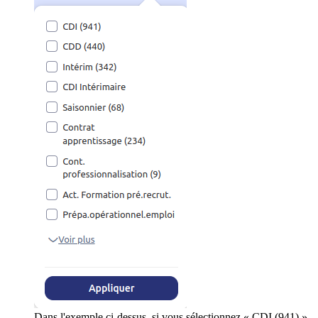
Dans l'exemple ci-dessus, si vous sélectionnez « CDI (941) »