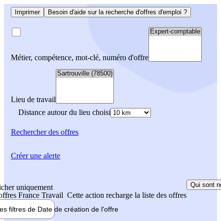
Imprimer
Besoin d'aide sur la recherche d'offres d'emploi ?
Métier, compétence, mot-clé, numéro d'offre
Lieu de travail
Distance autour du lieu choisi
Rechercher
des offres
Créer une alerte
Qui sont n
icher uniquement
 offres France Travail
Cette action recharge la liste des offres
les filtres de
Date de création
de l'offre