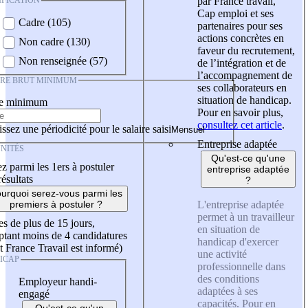
IFICATION
par France travail,
Cap emploi et ses
Cadre (105)
partenaires pour ses
actions concrètes en
Non cadre (130)
faveur du recrutement,
Non renseignée (57)
de l’intégration et de
l’accompagnement de
IRE BRUT MINIMUM
ses collaborateurs en
situation de handicap.
re minimum
Pour en savoir plus,
consultez cet article
.
ssez une périodicité pour le salaire saisi
Entreprise adaptée
NITÉS
Qu'est-ce qu'une
z parmi les 1ers à postuler
entreprise adaptée
résultats
?
urquoi serez-vous parmi les
L'entreprise adaptée
premiers à postuler ?
permet à un travailleur
es de plus de 15 jours,
en situation de
tant moins de 4 candidatures
handicap d'exercer
t France Travail est informé)
une activité
ICAP
professionnelle dans
des conditions
Employeur handi-
adaptées à ses
engagé
capacités. Pour en
Qu'est-ce qu'un