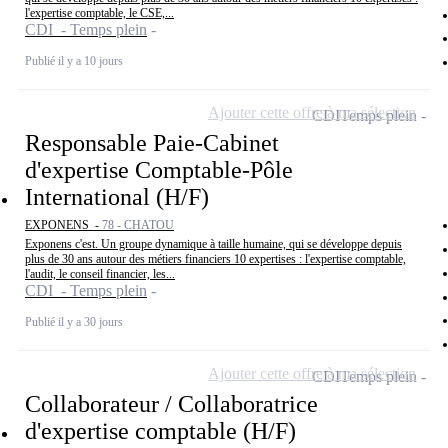
l'expertise comptable, le CSE,...
CDI - Temps plein
Publié il y a 10 jours
Ajouter cette offre à ma sélection
CDI
Temps plein
Responsable Paie-Cabinet
d'expertise Comptable-Pôle
International (H/F)
EXPONENS -
78 - CHATOU
Exponens c'est. Un groupe dynamique à taille humaine, qui se développe depuis
plus de 30 ans autour des métiers financiers 10 expertises : l'expertise comptable,
l'audit, le conseil financier, les...
CDI - Temps plein
Publié il y a 30 jours
Ajouter cette offre à ma sélection
CDI
Temps plein
Collaborateur / Collaboratrice
d'expertise comptable (H/F)