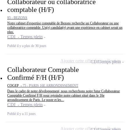
Collaborateur ou collaboratrice
comptable (H/F)
95 - BEZONS
Notre cabinet d'expertise comptable de Bezons recherche un Collaborateur ou une
collaboratrice comptable. Un(e) candidat(e) ayant une expérience en cabinet serait un
plus.
CDI - Temps plein
Publié il y a plus de 30 jours
Ajouter cette offre à ma sélection
CDI
Temps plein
Collaborateur Comptable
Confirmé F/H (H/F)
COGEP -
75 - PARIS 16E ARRONDISSEMENT
Dans le cadre de notre développement, nous recherchons notre futur Collaborateur
Comptable Confirmé F/H pour rejoindre notre cabinet situé dans le 16e
arrondissement de Paris. Le poste et les...
CDI - Temps plein
Publié il y a 11 jours
Ajouter cette offre à ma sélection
CDI
Temps plein