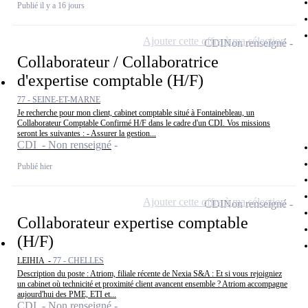
Publié il y a 16 jours
Ajouter cette offre à ma sélection
CDI
Non renseigné
Collaborateur / Collaboratrice
d'expertise comptable (H/F)
77 - SEINE-ET-MARNE
Je recherche pour mon client, cabinet comptable situé à Fontainebleau, un
Collaborateur Comptable Confirmé H/F dans le cadre d'un CDI. Vos missions
seront les suivantes : - Assurer la gestion...
CDI - Non renseigné
Publié hier
Ajouter cette offre à ma sélection
CDI
Non renseigné
Collaborateur expertise comptable
(H/F)
LEIHIA -
77 - CHELLES
Description du poste : Atriom, filiale récente de Nexia S&A : Et si vous rejoigniez
un cabinet où technicité et proximité client avancent ensemble ? Atriom accompagne
aujourd'hui des PME, ETI et...
CDI - Non renseigné