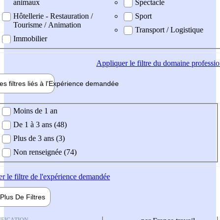
animaux
Spectacle
Hôtellerie - Restauration /
Sport
Tourisme / Animation
Transport / Logistique
Immobilier
Appliquer
le filtre du domaine professi
es filtres liés à l'
Expérience
demandée
ience demandée
Moins de 1 an
De 1 à 3 ans (48)
Plus de 3 ans (3)
Non renseignée (74)
er
le filtre de l'expérience demandée
Plus De
Filtres