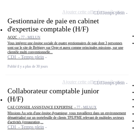
Ajouter cette offre à ma sélection
CDI
Temps plein
Gestionnaire de paie en cabinet
d'expertise comptable (H/F)
AO2C -
77 - MELUN
Vous intégrez une équipe sociale de quatre gestionnaires de paie dont 3 personnes
sont sur le site de Brétigny sur Orge et aurez comme principales missions, sur une
clientèle multi conventionnelle...
CDI - Temps plein
Publié il y a plus de 30 jours
Ajouter cette offre à ma sélection
CDI
Temps plein
Collaborateur comptable junior
(H/F)
CAE CONSEIL ASSISTANCE EXPERTISE -
77 - MEAUX
Missions Au sein d'une équipe dynamique, vous travaillerez dans un environnement
dématérialisé sur un portefeuille de clients TPE/PME relevant de multiples secteurs
d'activités (restauration,...
CDI - Temps plein