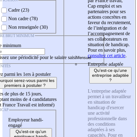
IFICATION
par France travail,
Cap emploi et ses
Cadre (23)
partenaires pour ses
actions concrètes en
Non cadre (78)
faveur du recrutement,
Non renseignée (30)
de l’intégration et de
l’accompagnement de
IRE BRUT MINIMUM
ses collaborateurs en
situation de handicap.
re minimum
Pour en savoir plus,
consultez cet article
.
ssez une périodicité pour le salaire saisi
Entreprise adaptée
NITÉS
Qu'est-ce qu'une
z parmi les 1ers à postuler
entreprise adaptée
?
urquoi serez-vous parmi les
premiers à postuler ?
L'entreprise adaptée
es de plus de 15 jours,
permet à un travailleur
tant moins de 4 candidatures
en situation de
t France Travail est informé)
handicap d'exercer
ICAP
une activité
professionnelle dans
Employeur handi-
des conditions
engagé
adaptées à ses
Qu'est-ce qu'un
capacités. Pour en
employeur handi-