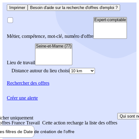
Imprimer
Besoin d'aide sur la recherche d'offres d'emploi ?
Métier, compétence, mot-clé, numéro d'offre
Lieu de travail
Distance autour du lieu choisi
Rechercher
des offres
Créer une alerte
Qui sont n
icher uniquement
 offres France Travail
Cette action recharge la liste des offres
les filtres de
Date de création
de l'offre