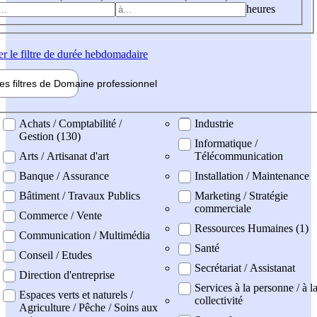
heures
er
le filtre de durée hebdomadaire
les filtres de
Domaine pro
fessionnel
ne professionel
Achats / Comptabilité /
Industrie
Gestion (130)
Informatique /
Arts / Artisanat d'art
Télécommunication
Banque / Assurance
Installation / Maintenance
Bâtiment / Travaux Publics
Marketing / Stratégie
commerciale
Commerce / Vente
Ressources Humaines (1)
Communication / Multimédia
Santé
Conseil / Etudes
Secrétariat / Assistanat
Direction d'entreprise
Services à la personne / à l
Espaces verts et naturels /
collectivité
Agriculture / Pêche / Soins aux