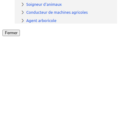
Fermer
Fermer
le détail de l'offre
/
Offre
sur
Offre précéden