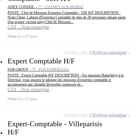
ADEX CONSEIL -
77 - CHAMPS-SUR-MARNE
POSTE : Chef de Missions Expertise Comptable - 35H H/F DESCRIPTION :
Notre Client, Cabinet d'Expertise Comptable de plus de 20 personnes faisant partie
d'un groupe, recrute un(e) Chef de Missions...
CDI - Non renseigné
Publié il y a 17 jours
Ajouter cette offre à ma sélection
CDI
Non renseigné
Expert Comptable H/F
FAB GROUP -
77 - FONTAINEBLEAU
POSTE : Expert Comptable H/F DESCRIPTION : Vos missions Rattaché(e) à la
Direction, vous assurez le pilotage des missions d'expertise comptable et
accompagnez une clientèle diversifiée composée de...
CDI - Non renseigné
Publié il y a 17 jours
Ajouter cette offre à ma sélection
CDI
Non renseigné
Expert-Comptable - Villeparisis
H/F