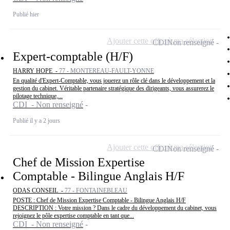
Publié hier
Ajouter cette offre à ma sélection
CDI
Non renseigné
Expert-comptable (H/F)
HARRY HOPE -
77 - MONTEREAU-FAULT-YONNE
En qualité d'Expert-Comptable, vous jouerez un rôle clé dans le développement et la
gestion du cabinet. Véritable partenaire stratégique des dirigeants, vous assurerez le
pilotage technique,...
CDI - Non renseigné
Publié il y a 2 jours
Ajouter cette offre à ma sélection
CDI
Non renseigné
Chef de Mission Expertise
Comptable - Bilingue Anglais H/F
ODAS CONSEIL -
77 - FONTAINEBLEAU
POSTE : Chef de Mission Expertise Comptable - Bilingue Anglais H/F
DESCRIPTION : Votre mission ? Dans le cadre du développement du cabinet, vous
rejoignez le pôle expertise comptable en tant que...
CDI - Non renseigné