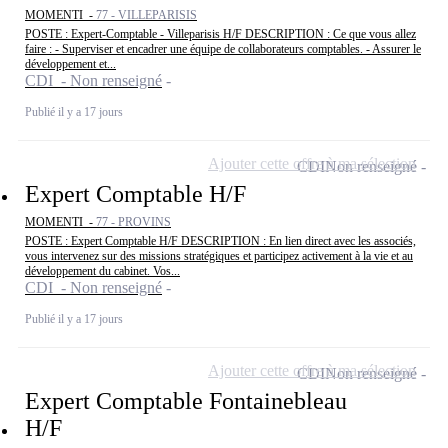
MOMENTI -
77 - VILLEPARISIS
POSTE : Expert-Comptable - Villeparisis H/F DESCRIPTION : Ce que vous allez
faire : - Superviser et encadrer une équipe de collaborateurs comptables. - Assurer le
développement et...
CDI - Non renseigné
Publié il y a 17 jours
Ajouter cette offre à ma sélection
CDI
Non renseigné
Expert Comptable H/F
MOMENTI -
77 - PROVINS
POSTE : Expert Comptable H/F DESCRIPTION : En lien direct avec les associés,
vous intervenez sur des missions stratégiques et participez activement à la vie et au
développement du cabinet. Vos...
CDI - Non renseigné
Publié il y a 17 jours
Ajouter cette offre à ma sélection
CDI
Non renseigné
Expert Comptable Fontainebleau
H/F