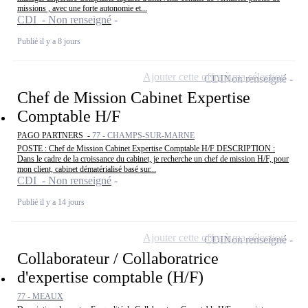
missions , avec une forte autonomie et...
CDI - Non renseigné
Publié il y a 8 jours
Ajouter cette offre à ma sélection
CDI
Non renseigné
Chef de Mission Cabinet Expertise
Comptable H/F
PAGO PARTNERS -
77 - CHAMPS-SUR-MARNE
POSTE : Chef de Mission Cabinet Expertise Comptable H/F DESCRIPTION :
Dans le cadre de la croissance du cabinet, je recherche un chef de mission H/F, pour
mon client, cabinet dématérialisé basé sur...
CDI - Non renseigné
Publié il y a 14 jours
Ajouter cette offre à ma sélection
CDI
Non renseigné
Collaborateur / Collaboratrice
d'expertise comptable (H/F)
77 - MEAUX