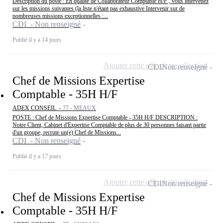
Description du poste : En qualité de Collaborateur Comptable H/F , vous intervenez
sur les missions suivantes (la liste n'étant pas exhaustive Intervenir sur de
nombreuses missions exceptionnelles :...
CDI - Non renseigné
Publié il y a 14 jours
Ajouter cette offre à ma sélection
CDI
Non renseigné
Chef de Missions Expertise
Comptable - 35H H/F
ADEX CONSEIL -
77 - MEAUX
POSTE : Chef de Missions Expertise Comptable - 35H H/F DESCRIPTION :
Notre Client, Cabinet d'Expertise Comptable de plus de 30 personnes faisant partie
d'un groupe, recrute un(e) Chef de Missions...
CDI - Non renseigné
Publié il y a 17 jours
Ajouter cette offre à ma sélection
CDI
Non renseigné
Chef de Missions Expertise
Comptable - 35H H/F