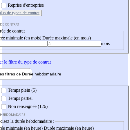
Reprise d'entreprise
plus
de types de contrat
 DE CONTRAT
ée de contrat
ée minimale (en mois)
Durée maximale (en mois)
mois
er
le filtre du type de contrat
les filtres de
Durée hebdo
madaire
 hebdomadaire
Temps plein (5)
Temps partiel
Non renseignée (126)
 HEBDOMADAIRE
cisez la durée hebdomadaire :
ée minimale (en heure)
Durée maximale (en heure)