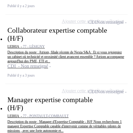
Publié il y a 2 jours
Ajouter cette offre à ma sélection
CDI
Non renseigné
Collaborateur expertise comptable
(H/F)
LEIHIA -
77 - LÉSIGNY
Description du poste : Atriom, filiale récente de Nexia S&A : Et si vous rejoigniez
un cabinet où technicité et proximité client avancent ensemble ? Atriom accompagne
aujourd'hui des PME, ETI et...
CDI - Non renseigné
Publié il y a 3 jours
Ajouter cette offre à ma sélection
CDI
Non renseigné
Manager expertise comptable
(H/F)
LEIHIA -
77 - PONTAULT-COMBAULT
Description du poste : Manager d'Expertise Comptable - H/F Nous recherchons 1
manager Expertise Comptable capable d'intervenir comme de véritables pilotes de
missions , avec une forte autonomie et...