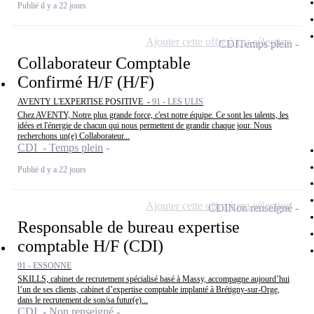
Publié il y a 22 jours
Ajouter cette offre à ma sélection
CDI
Temps plein
Collaborateur Comptable
Confirmé H/F (H/F)
AVENTY L'EXPERTISE POSITIVE -
91 - LES ULIS
Chez AVENTY, Notre plus grande force, c'est notre équipe. Ce sont les talents, les
idées et l'énergie de chacun qui nous permettent de grandir chaque jour. Nous
recherchons un(e) Collaborateur...
CDI - Temps plein
Publié il y a 22 jours
Ajouter cette offre à ma sélection
CDI
Non renseigné
Responsable de bureau expertise
comptable H/F (CDI)
91 - ESSONNE
SKILLS, cabinet de recrutement spécialisé basé à Massy, accompagne aujourd’hui
l’un de ses clients, cabinet d’expertise comptable implanté à Brétigny-sur-Orge,
dans le recrutement de son/sa futur(e)...
CDI - Non renseigné