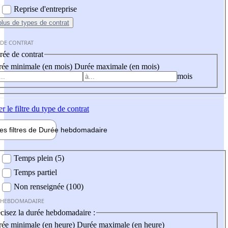
Reprise d'entreprise
plus
de types de contrat
 DE CONTRAT
ée de contrat
ée minimale (en mois)
Durée maximale (en mois)
mois
er
le filtre du type de contrat
les filtres de
Durée hebdo
madaire
 hebdomadaire
Temps plein (5)
Temps partiel
Non renseignée (100)
 HEBDOMADAIRE
cisez la durée hebdomadaire :
ée minimale (en heure)
Durée maximale (en heure)