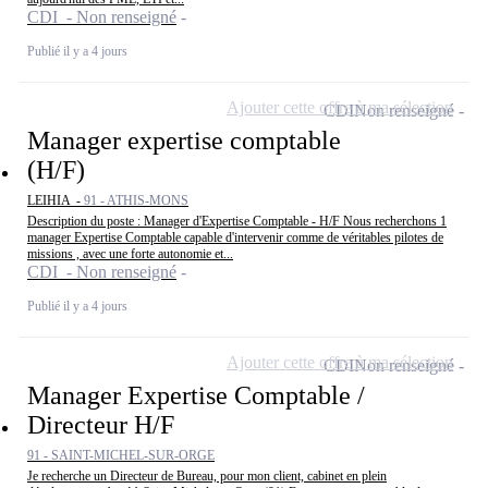
CDI - Non renseigné
Publié il y a 4 jours
Ajouter cette offre à ma sélection
CDI
Non renseigné
Manager expertise comptable
(H/F)
LEIHIA -
91 - ATHIS-MONS
Description du poste : Manager d'Expertise Comptable - H/F Nous recherchons 1
manager Expertise Comptable capable d'intervenir comme de véritables pilotes de
missions , avec une forte autonomie et...
CDI - Non renseigné
Publié il y a 4 jours
Ajouter cette offre à ma sélection
CDI
Non renseigné
Manager Expertise Comptable /
Directeur H/F
91 - SAINT-MICHEL-SUR-ORGE
Je recherche un Directeur de Bureau, pour mon client, cabinet en plein