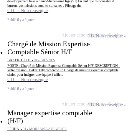
développement basé à Saint-Michel-sur-Orge (91).En tant que responsable du
bureau, vos missions sont les suivantes :-Pilotage du...
CDI - Non renseigné
Publié il y a 5 jours
Ajouter cette offre à ma sélection
CDI
Non renseigné
Chargé de Mission Expertise
Comptable Sénior H/F
BAKER TILLY -
91 - BIÈVRES
POSTE : Chargé de Mission Expertise Comptable Sénior H/F DESCRIPTION :
Votre mission : Baker Tilly recherche un Chargé de mission expertise comptable
sénior pour intégrer une équipe à taille...
CDI - Non renseigné
Publié il y a 5 jours
Ajouter cette offre à ma sélection
CDI
Non renseigné
Manager expertise comptable
(H/F)
LEIHIA -
91 - MORSANG-SUR-ORGE