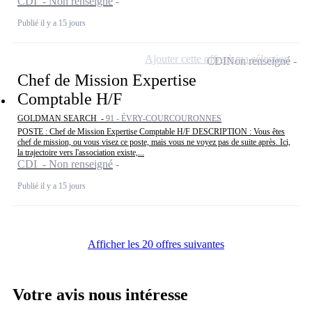
CDI - Non renseigné
Publié il y a 15 jours
Ajouter cette offre à ma sélection
CDI
Non renseigné
Chef de Mission Expertise
Comptable H/F
GOLDMAN SEARCH -
91 - ÉVRY-COURCOURONNES
POSTE : Chef de Mission Expertise Comptable H/F DESCRIPTION : Vous êtes
chef de mission, ou vous visez ce poste, mais vous ne voyez pas de suite après. Ici,
la trajectoire vers l'association existe,...
CDI - Non renseigné
Publié il y a 15 jours
Afficher les 20 offres suivantes
Votre avis nous intéresse