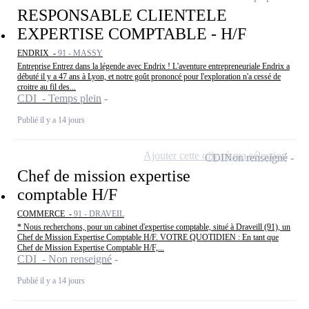
RESPONSABLE CLIENTELE
EXPERTISE COMPTABLE - H/F
ENDRIX -
91 - MASSY
Entreprise Entrez dans la légende avec Endrix ! L'aventure entrepreneuriale Endrix a
débuté il y a 47 ans à Lyon, et notre goût prononcé pour l'exploration n'a cessé de
croitre au fil des...
CDI - Temps plein
Publié il y a 14 jours
Ajouter cette offre à ma sélection
CDI
Non renseigné
Chef de mission expertise
comptable H/F
COMMERCE -
91 - DRAVEIL
* Nous recherchons, pour un cabinet d'expertise comptable, situé à Draveill (91), un
Chef de Mission Expertise Comptable H/F. VOTRE QUOTIDIEN : En tant que
Chef de Mission Expertise Comptable H/F,...
CDI - Non renseigné
Publié il y a 14 jours