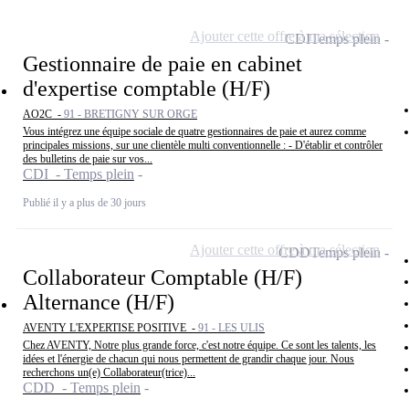
Ajouter cette offre à ma sélection
CDI
Temps plein
Gestionnaire de paie en cabinet
d'expertise comptable (H/F)
AO2C -
91 - BRETIGNY SUR ORGE
Vous intégrez une équipe sociale de quatre gestionnaires de paie et aurez comme
principales missions, sur une clientèle multi conventionnelle : - D'établir et contrôler
des bulletins de paie sur vos...
CDI - Temps plein
Publié il y a plus de 30 jours
Ajouter cette offre à ma sélection
CDD
Temps plein
Collaborateur Comptable (H/F)
Alternance (H/F)
AVENTY L'EXPERTISE POSITIVE -
91 - LES ULIS
Chez AVENTY, Notre plus grande force, c'est notre équipe. Ce sont les talents, les
idées et l'énergie de chacun qui nous permettent de grandir chaque jour. Nous
recherchons un(e) Collaborateur(trice)...
CDD - Temps plein