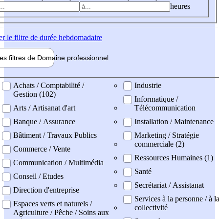
heures
er
le filtre de durée hebdomadaire
les filtres de
Domaine pro
fessionnel
ne professionel
Achats / Comptabilité /
Industrie
Gestion (102)
Informatique /
Arts / Artisanat d'art
Télécommunication
Banque / Assurance
Installation / Maintenance
Bâtiment / Travaux Publics
Marketing / Stratégie
commerciale (2)
Commerce / Vente
Ressources Humaines (1)
Communication / Multimédia
Santé
Conseil / Etudes
Secrétariat / Assistanat
Direction d'entreprise
Services à la personne / à l
Espaces verts et naturels /
collectivité
Agriculture / Pêche / Soins aux