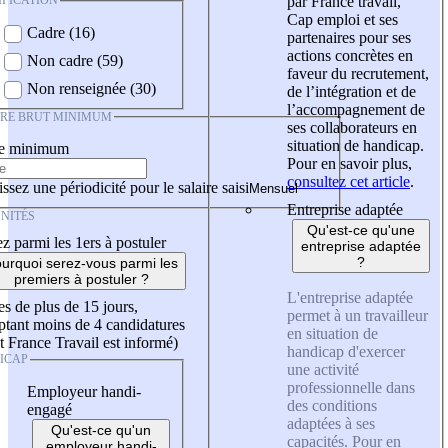
IFICATION
par France travail,
Cap emploi et ses
Cadre (16)
partenaires pour ses
actions concrètes en
Non cadre (59)
faveur du recrutement,
Non renseignée (30)
de l’intégration et de
l’accompagnement de
IRE BRUT MINIMUM
ses collaborateurs en
situation de handicap.
re minimum
Pour en savoir plus,
consultez cet article
.
ssez une périodicité pour le salaire saisi
Entreprise adaptée
NITÉS
Qu'est-ce qu'une
z parmi les 1ers à postuler
entreprise adaptée
?
urquoi serez-vous parmi les
premiers à postuler ?
L'entreprise adaptée
es de plus de 15 jours,
permet à un travailleur
tant moins de 4 candidatures
en situation de
t France Travail est informé)
handicap d'exercer
ICAP
une activité
professionnelle dans
Employeur handi-
des conditions
engagé
adaptées à ses
Qu'est-ce qu'un
capacités. Pour en
employeur handi-