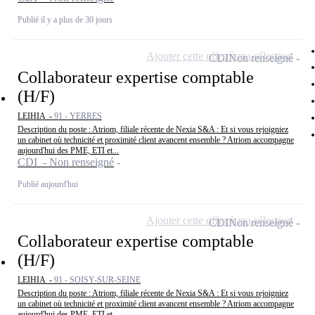
Publié il y a plus de 30 jours
Ajouter cette offre à ma sélection
CDI
Non renseigné
Collaborateur expertise comptable
(H/F)
LEIHIA -
91 - YERRES
Description du poste : Atriom, filiale récente de Nexia S&A : Et si vous rejoigniez
un cabinet où technicité et proximité client avancent ensemble ? Atriom accompagne
aujourd'hui des PME, ETI et...
CDI - Non renseigné
Publié aujourd'hui
Ajouter cette offre à ma sélection
CDI
Non renseigné
Collaborateur expertise comptable
(H/F)
LEIHIA -
91 - SOISY-SUR-SEINE
Description du poste : Atriom, filiale récente de Nexia S&A : Et si vous rejoigniez
un cabinet où technicité et proximité client avancent ensemble ? Atriom accompagne
aujourd'hui des PME, ETI et...