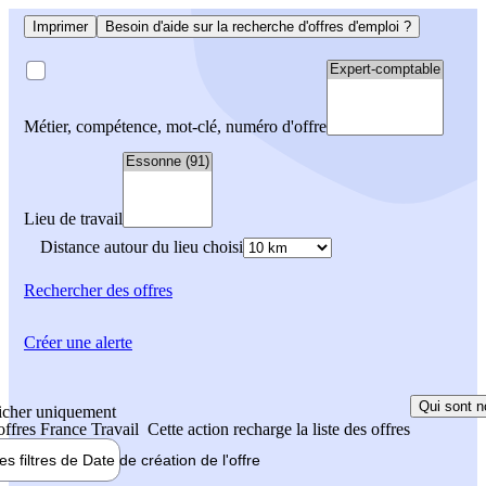
Imprimer
Besoin d'aide sur la recherche d'offres d'emploi ?
Métier, compétence, mot-clé, numéro d'offre
Lieu de travail
Distance autour du lieu choisi
Rechercher
des offres
Créer une alerte
Qui sont n
icher uniquement
 offres France Travail
Cette action recharge la liste des offres
les filtres de
Date de création
de l'offre