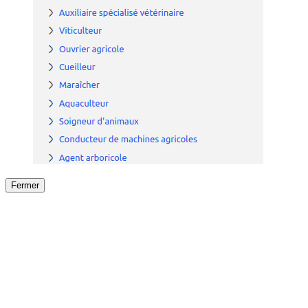
Fermer
Fermer
le détail de l'offre
/
Offre
sur
Offre précéden