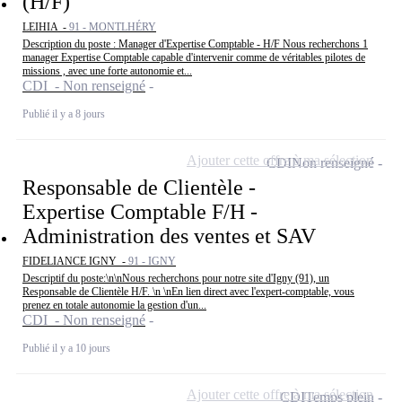
(H/F)
LEIHIA -
91 - MONTLHÉRY
Description du poste : Manager d'Expertise Comptable - H/F Nous recherchons 1
manager Expertise Comptable capable d'intervenir comme de véritables pilotes de
missions , avec une forte autonomie et...
CDI - Non renseigné
Publié il y a 8 jours
Ajouter cette offre à ma sélection
CDI
Non renseigné
Responsable de Clientèle -
Expertise Comptable F/H -
Administration des ventes et SAV
FIDELIANCE IGNY -
91 - IGNY
Descriptif du poste:\n\nNous recherchons pour notre site d'Igny (91), un
Responsable de Clientèle H/F. \n \nEn lien direct avec l'expert-comptable, vous
prenez en totale autonomie la gestion d'un...
CDI - Non renseigné
Publié il y a 10 jours
Ajouter cette offre à ma sélection
CDI
Temps plein