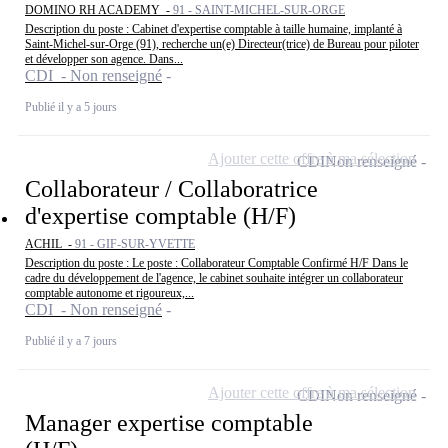
DOMINO RH ACADEMY -
91 - SAINT-MICHEL-SUR-ORGE
Description du poste : Cabinet d'expertise comptable à taille humaine, implanté à
Saint-Michel-sur-Orge (91), recherche un(e) Directeur(trice) de Bureau pour piloter
et développer son agence. Dans...
CDI - Non renseigné
Publié il y a 5 jours
Ajouter cette offre à ma sélection
CDI
Non renseigné
Collaborateur / Collaboratrice
d'expertise comptable (H/F)
ACHIL -
91 - GIF-SUR-YVETTE
Description du poste : Le poste : Collaborateur Comptable Confirmé H/F Dans le
cadre du développement de l'agence, le cabinet souhaite intégrer un collaborateur
comptable autonome et rigoureux,...
CDI - Non renseigné
Publié il y a 7 jours
Ajouter cette offre à ma sélection
CDI
Non renseigné
Manager expertise comptable