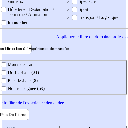
animaux
Spectacle
Hôtellerie - Restauration /
Sport
Tourisme / Animation
Transport / Logistique
Immobilier
Appliquer
le filtre du domaine professi
es filtres liés à l'
Expérience
demandée
ience demandée
Moins de 1 an
De 1 à 3 ans (21)
Plus de 3 ans (8)
Non renseignée (69)
er
le filtre de l'expérience demandée
Plus De
Filtres