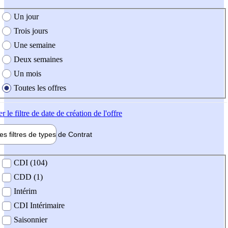
e création de l'offre
Un jour
Trois jours
Une semaine
Deux semaines
Un mois
Toutes les offres
er
le filtre de date de création de l'offre
les filtres de types de
Contrat
de contrat
CDI (104)
CDD (1)
Intérim
CDI Intérimaire
Saisonnier