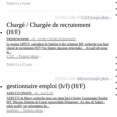
Publié il y a 9 jours
Ajouter cette offre à ma sélection
CDI
Temps plein
Chargé / Chargée de recrutement
(H/F)
PREMI'HOMME -
91 - EVRY COURCOURONNES
Le groupe ARTUS, spécialiste de l'intérim et des solutions RH, recherche son futur
chargé de recrutement (H/F) Vos futures missions principales : - Accueil physique
et...
CDI - Temps plein
Publié il y a 22 jours
Ajouter cette offre à ma sélection
Intérim
Temps plein
gestionnaire emploi (h/f) (H/F)
ADECCO ONSITE -
91 - SACLAY
ADECCO de Massy recherche pour son client basé à Saclay Gestionnaire Emploi
H/F. Mission d'intérim de 6 mois renouvelable Démarrage : Au plus tôt Salaire :
selon profil ( sur présentation du...
Intérim - Temps plein