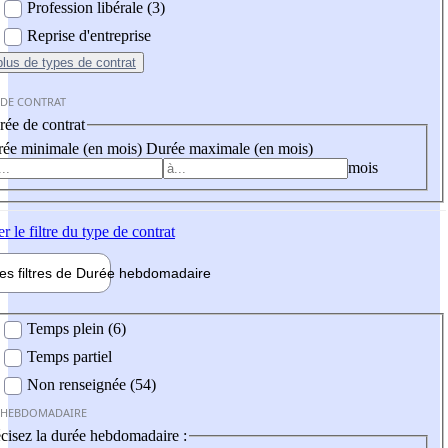
Profession libérale (3)
Reprise d'entreprise
plus
de types de contrat
 DE CONTRAT
ée de contrat
ée minimale (en mois)
Durée maximale (en mois)
mois
er
le filtre du type de contrat
les filtres de
Durée hebdo
madaire
 hebdomadaire
Temps plein (6)
Temps partiel
Non renseignée (54)
 HEBDOMADAIRE
cisez la durée hebdomadaire :