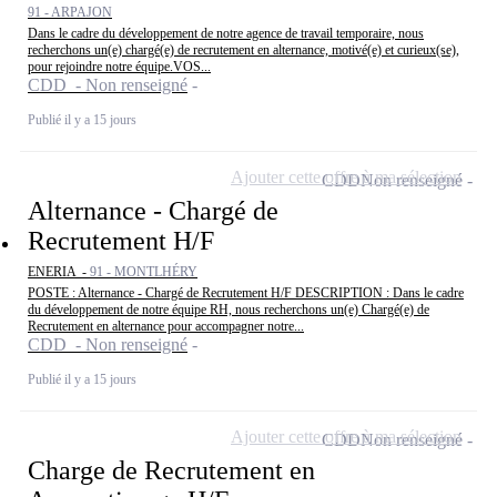
91 - ARPAJON
Dans le cadre du développement de notre agence de travail temporaire, nous
recherchons un(e) chargé(e) de recrutement en alternance, motivé(e) et curieux(se),
pour rejoindre notre équipe.VOS...
CDD - Non renseigné
Publié il y a 15 jours
Ajouter cette offre à ma sélection
CDD
Non renseigné
Alternance - Chargé de
Recrutement H/F
ENERIA -
91 - MONTLHÉRY
POSTE : Alternance - Chargé de Recrutement H/F DESCRIPTION : Dans le cadre
du développement de notre équipe RH, nous recherchons un(e) Chargé(e) de
Recrutement en alternance pour accompagner notre...
CDD - Non renseigné
Publié il y a 15 jours
Ajouter cette offre à ma sélection
CDD
Non renseigné
Charge de Recrutement en