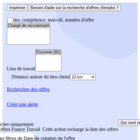
Imprimer
Besoin d'aide sur la recherche d'offres d'emploi ?
Métier, compétence, mot-clé, numéro d'offre
Lieu de travail
Distance autour du lieu choisi
Rechercher
des offres
Créer une alerte
Qui sont n
icher uniquement
 offres France Travail
Cette action recharge la liste des offres
les filtres de
Date de création
de l'offre