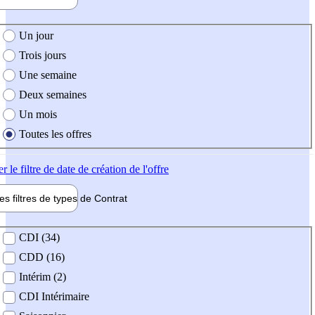
e création de l'offre
Un jour
Trois jours
Une semaine
Deux semaines
Un mois
Toutes les offres
er
le filtre de date de création de l'offre
les filtres de types de
Contrat
de contrat
CDI (34)
CDD (16)
Intérim (2)
CDI Intérimaire