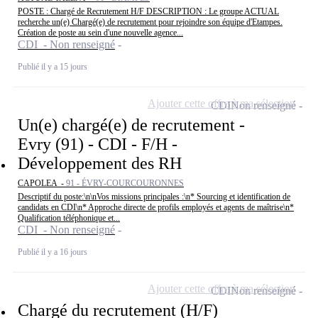
POSTE : Chargé de Recrutement H/F DESCRIPTION : Le groupe ACTUAL
recherche un(e) Chargé(e) de recrutement pour rejoindre son équipe d'Etampes.
Création de poste au sein d'une nouvelle agence...
CDI - Non renseigné
Publié il y a 15 jours
Ajouter cette offre à ma sélection
CDI
Non renseigné
Un(e) chargé(e) de recrutement -
Evry (91) - CDI - F/H -
Développement des RH
CAPOLEA -
91 - ÉVRY-COURCOURONNES
Descriptif du poste:\n\nVos missions principales :\n* Sourcing et identification de
candidats en CDI\n* Approche directe de profils employés et agents de maîtrise\n*
Qualification téléphonique et...
CDI - Non renseigné
Publié il y a 16 jours
Ajouter cette offre à ma sélection
CDI
Non renseigné
Chargé du recrutement (H/F)