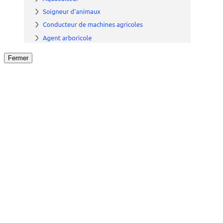
Fermer
Fermer
le détail de l'offre
/
Offre
sur
Offre précéden