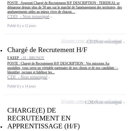
POSTE : Apprenti Chargé de Recrutement H/F DESCRIPTION : TERIDEAL se
démarque depuis plus de 50 ans sur le marché de l'aménagement des territoires, des
aménagements utiles au mieux vivre de chacun....
CDD - Non renseigné
Publié il y a 12 jours
Ajouter cette offre à ma sélection
CDI
Non renseigné
Chargé de Recrutement H/F
E KEEP -
91 - BRUNOY
POSTE : Chargé de Recrutement H/F DESCRIPTION : Vos missions Au
quotidien, vous serez un véritable partenaire de nos clients et de nos candidats : -
Identifier, recruter et fidéliser les...
CDI - Non renseigné
Publié il y a 14 jours
Ajouter cette offre à ma sélection
CDD
Non renseigné
CHARGE(E) DE
RECRUTEMENT EN
APPRENTISSAGE (H/F)