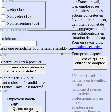
IFICATION
par France travail,
Cap emploi et ses
Cadre (12)
partenaires pour ses
actions concrètes en
Non cadre (18)
faveur du recrutement,
Non renseignée (30)
de l’intégration et de
l’accompagnement de
IRE BRUT MINIMUM
ses collaborateurs en
situation de handicap.
re minimum
Pour en savoir plus,
consultez cet article
.
ssez une périodicité pour le salaire saisi
Entreprise adaptée
NITÉS
Qu'est-ce qu'une
z parmi les 1ers à postuler
entreprise adaptée
?
urquoi serez-vous parmi les
premiers à postuler ?
L'entreprise adaptée
es de plus de 15 jours,
permet à un travailleur
tant moins de 4 candidatures
en situation de
t France Travail est informé)
handicap d'exercer
ICAP
une activité
professionnelle dans
Employeur handi-
des conditions
engagé
adaptées à ses
Qu'est-ce qu'un
capacités. Pour en