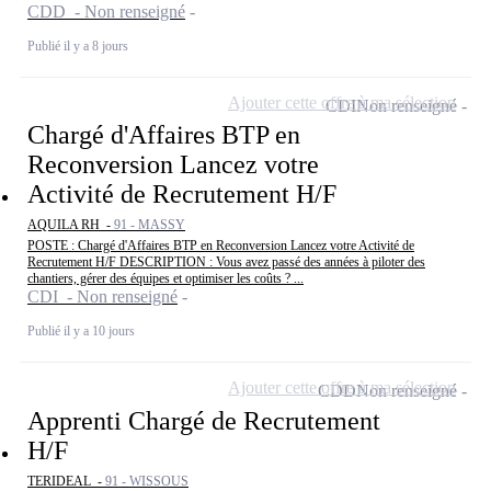
CDD - Non renseigné
Publié il y a 8 jours
Ajouter cette offre à ma sélection
CDI
Non renseigné
Chargé d'Affaires BTP en
Reconversion Lancez votre
Activité de Recrutement H/F
AQUILA RH -
91 - MASSY
POSTE : Chargé d'Affaires BTP en Reconversion Lancez votre Activité de
Recrutement H/F DESCRIPTION : Vous avez passé des années à piloter des
chantiers, gérer des équipes et optimiser les coûts ? ...
CDI - Non renseigné
Publié il y a 10 jours
Ajouter cette offre à ma sélection
CDD
Non renseigné
Apprenti Chargé de Recrutement
H/F
TERIDEAL -
91 - WISSOUS