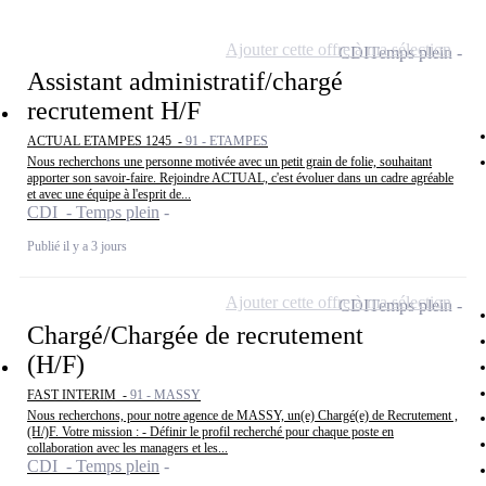
Ajouter cette offre à ma sélection
CDI
Temps plein
Assistant administratif/chargé
recrutement H/F
ACTUAL ETAMPES 1245 -
91 - ETAMPES
Nous recherchons une personne motivée avec un petit grain de folie, souhaitant
apporter son savoir-faire. Rejoindre ACTUAL, c'est évoluer dans un cadre agréable
et avec une équipe à l'esprit de...
CDI - Temps plein
Publié il y a 3 jours
Ajouter cette offre à ma sélection
CDI
Temps plein
Chargé/Chargée de recrutement
(H/F)
FAST INTERIM -
91 - MASSY
Nous recherchons, pour notre agence de MASSY, un(e) Chargé(e) de Recrutement ,
(H/)F. Votre mission : - Définir le profil recherché pour chaque poste en
collaboration avec les managers et les...
CDI - Temps plein