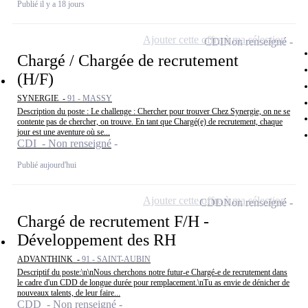
Publié il y a 18 jours
Ajouter cette offre à ma sélection
CDI
Non renseigné
Chargé / Chargée de recrutement
(H/F)
SYNERGIE -
91 - MASSY
Description du poste : Le challenge : Chercher pour trouver Chez Synergie, on ne se
contente pas de chercher, on trouve. En tant que Chargé(e) de recrutement, chaque
jour est une aventure où se...
CDI - Non renseigné
Publié aujourd'hui
Ajouter cette offre à ma sélection
CDD
Non renseigné
Chargé de recrutement F/H -
Développement des RH
ADVANTHINK -
91 - SAINT-AUBIN
Descriptif du poste:\n\nNous cherchons notre futur-e Chargé-e de recrutement dans
le cadre d'un CDD de longue durée pour remplacement.\nTu as envie de dénicher de
nouveaux talents, de leur faire...
CDD - Non renseigné