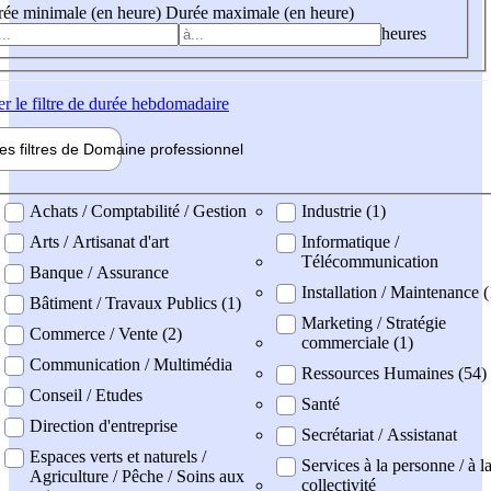
ée minimale (en heure)
Durée maximale (en heure)
heures
er
le filtre de durée hebdomadaire
les filtres de
Domaine pro
fessionnel
ne professionel
Achats / Comptabilité / Gestion
Industrie (1)
Arts / Artisanat d'art
Informatique /
Télécommunication
Banque / Assurance
Installation / Maintenance (
Bâtiment / Travaux Publics (1)
Marketing / Stratégie
Commerce / Vente (2)
commerciale (1)
Communication / Multimédia
Ressources Humaines (54)
Conseil / Etudes
Santé
Direction d'entreprise
Secrétariat / Assistanat
Espaces verts et naturels /
Services à la personne / à l
Agriculture / Pêche / Soins aux
collectivité