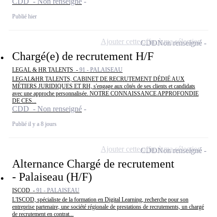
CDD - Non renseigné
Publié hier
Ajouter cette offre à ma sélection
CDD
Non renseigné
Chargé(e) de recrutement H/F
LEGAL & HR TALENTS -
91 - PALAISEAU
LEGAL&HR TALENTS, CABINET DE RECRUTEMENT DÉDIÉ AUX
MÉTIERS JURIDIQUES ET RH, s'engage aux côtés de ses clients et candidats
avec une approche personnalisée. NOTRE CONNAISSANCE APPROFONDIE
DE CES...
CDD - Non renseigné
Publié il y a 8 jours
Ajouter cette offre à ma sélection
CDD
Non renseigné
Alternance Chargé de recrutement
- Palaiseau (H/F)
ISCOD -
91 - PALAISEAU
L'ISCOD, spécialiste de la formation en Digital Learning, recherche pour son
entreprise partenaire, une société régionale de prestations de recrutements, un chargé
de recrutement en contrat...