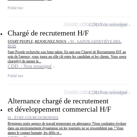
Publié hier
Ajouter cette offre à ma sélection
CDD
Non renseigné
Chargé de recrutement H/F
START PEOPLE, REJOIGNEZ-NOUS -
91 - SAINTE-GENEVIÈVE-DES-
BOIS
Start People recherche son futur talent. En tant que Chargé de Recrutement H/F au
sein de l'agence, vous jouez un rôle clé entre les candidats et les clients. Vous serez
chargé(e) de mener le...
CDD - Non renseigné
Publié hier
Ajouter cette offre à ma sélection
CDD
Non renseigné
Alternance chargé de recrutement
et développement commercial H/F
91 - ÉVRY-COURCOURONNES
Rejoignez notre agence de travail temporaire en alternance !Vous souhaitez évoluer
dans un environnement dynamique où les journées ne se ressemblent pas ? Vous
aimez le contact humain, les défis et...