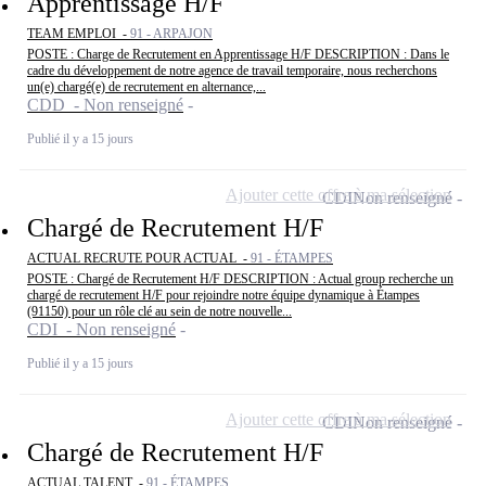
Apprentissage H/F
TEAM EMPLOI -
91 - ARPAJON
POSTE : Charge de Recrutement en Apprentissage H/F DESCRIPTION : Dans le
cadre du développement de notre agence de travail temporaire, nous recherchons
un(e) chargé(e) de recrutement en alternance,...
CDD - Non renseigné
Publié il y a 15 jours
Ajouter cette offre à ma sélection
CDI
Non renseigné
Chargé de Recrutement H/F
ACTUAL RECRUTE POUR ACTUAL -
91 - ÉTAMPES
POSTE : Chargé de Recrutement H/F DESCRIPTION : Actual group recherche un
chargé de recrutement H/F pour rejoindre notre équipe dynamique à Étampes
(91150) pour un rôle clé au sein de notre nouvelle...
CDI - Non renseigné
Publié il y a 15 jours
Ajouter cette offre à ma sélection
CDI
Non renseigné
Chargé de Recrutement H/F
ACTUAL TALENT -
91 - ÉTAMPES