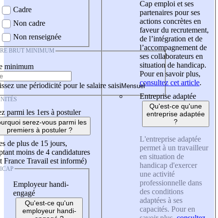
Cap emploi et ses
Cadre
partenaires pour ses
actions concrètes en
Non cadre
faveur du recrutement,
Non renseignée
de l’intégration et de
l’accompagnement de
IRE BRUT MINIMUM
ses collaborateurs en
situation de handicap.
re minimum
Pour en savoir plus,
consultez cet article
.
ssez une périodicité pour le salaire saisi
Entreprise adaptée
NITÉS
Qu'est-ce qu'une
z parmi les 1ers à postuler
entreprise adaptée
?
urquoi serez-vous parmi les
premiers à postuler ?
L'entreprise adaptée
es de plus de 15 jours,
permet à un travailleur
tant moins de 4 candidatures
en situation de
t France Travail est informé)
handicap d'exercer
ICAP
une activité
professionnelle dans
Employeur handi-
des conditions
engagé
adaptées à ses
Qu'est-ce qu'un
capacités. Pour en
employeur handi-
savoir plus,
consultez