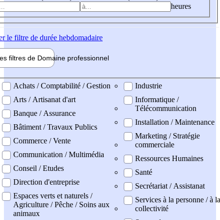
heures
er
le filtre de durée hebdomadaire
les filtres de
Domaine pro
fessionnel
ne professionel
Achats / Comptabilité / Gestion
Industrie
Arts / Artisanat d'art
Informatique /
Télécommunication
Banque / Assurance
Installation / Maintenance
Bâtiment / Travaux Publics
Marketing / Stratégie
Commerce / Vente
commerciale
Communication / Multimédia
Ressources Humaines
Conseil / Etudes
Santé
Direction d'entreprise
Secrétariat / Assistanat
Espaces verts et naturels /
Services à la personne / à l
Agriculture / Pêche / Soins aux
collectivité
animaux