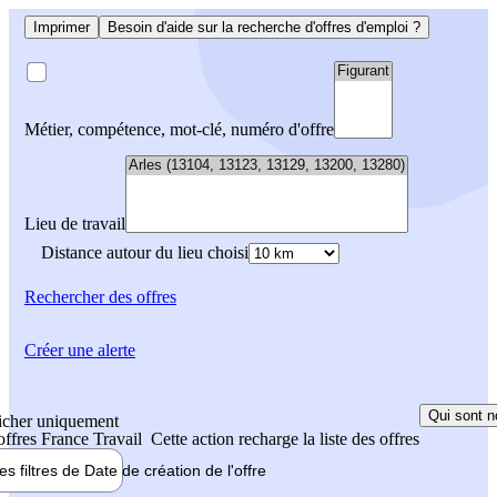
Imprimer
Besoin d'aide sur la recherche d'offres d'emploi ?
Métier, compétence, mot-clé, numéro d'offre
Lieu de travail
Distance autour du lieu choisi
Rechercher
des offres
Créer une alerte
Qui sont n
icher uniquement
 offres France Travail
Cette action recharge la liste des offres
les filtres de
Date de création
de l'offre