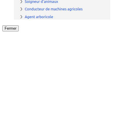
Fermer
Fermer
le détail de l'offre
/
Offre
sur
Offre précéden