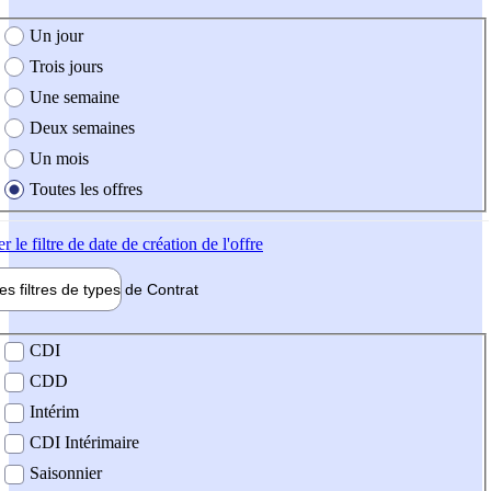
e création de l'offre
Un jour
Trois jours
Une semaine
Deux semaines
Un mois
Toutes les offres
er
le filtre de date de création de l'offre
les filtres de types de
Contrat
de contrat
CDI
CDD
Intérim
CDI Intérimaire
Saisonnier