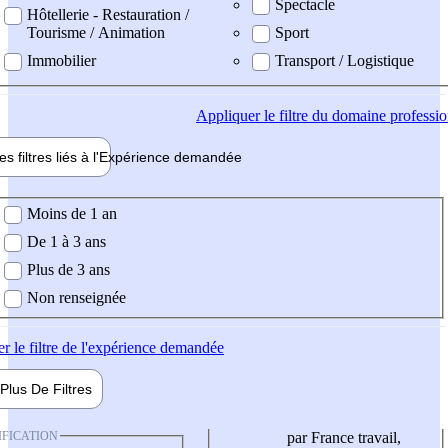
Spectacle
Hôtellerie - Restauration /
Tourisme / Animation
Sport
Immobilier
Transport / Logistique
Appliquer
le filtre du domaine professi
es filtres liés à l'
Expérience
demandée
ience demandée
Moins de 1 an
De 1 à 3 ans
Plus de 3 ans
Non renseignée
er
le filtre de l'expérience demandée
Plus De
Filtres
IFICATION
par France travail,