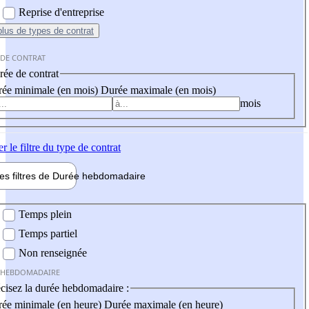
Reprise d'entreprise
plus
de types de contrat
 DE CONTRAT
ée de contrat
ée minimale (en mois)
Durée maximale (en mois)
mois
er
le filtre du type de contrat
les filtres de
Durée hebdo
madaire
 hebdomadaire
Temps plein
Temps partiel
Non renseignée
 HEBDOMADAIRE
cisez la durée hebdomadaire :
ée minimale (en heure)
Durée maximale (en heure)