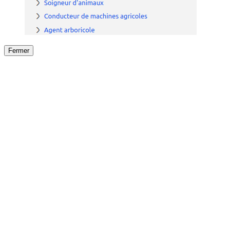
Fermer
Fermer
le détail de l'offre
/
Offre
sur
Offre précéden