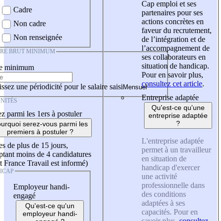
Cap emploi et ses
Cadre
partenaires pour ses
actions concrètes en
Non cadre
faveur du recrutement,
Non renseignée
de l’intégration et de
l’accompagnement de
IRE BRUT MINIMUM
ses collaborateurs en
situation de handicap.
re minimum
Pour en savoir plus,
consultez cet article
.
ssez une périodicité pour le salaire saisi
Entreprise adaptée
NITÉS
Qu'est-ce qu'une
z parmi les 1ers à postuler
entreprise adaptée
?
urquoi serez-vous parmi les
premiers à postuler ?
L'entreprise adaptée
es de plus de 15 jours,
permet à un travailleur
tant moins de 4 candidatures
en situation de
t France Travail est informé)
handicap d'exercer
ICAP
une activité
professionnelle dans
Employeur handi-
des conditions
engagé
adaptées à ses
Qu'est-ce qu'un
capacités. Pour en
employeur handi-
savoir plus,
consultez