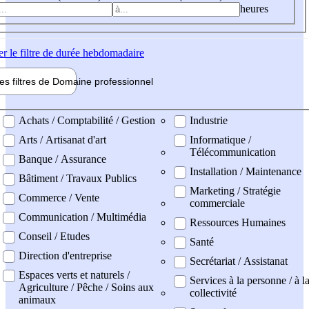
heures
er
le filtre de durée hebdomadaire
les filtres de
Domaine pro
fessionnel
ne professionel
Achats / Comptabilité / Gestion
Industrie
Arts / Artisanat d'art
Informatique /
Télécommunication
Banque / Assurance
Installation / Maintenance
Bâtiment / Travaux Publics
Marketing / Stratégie
Commerce / Vente
commerciale
Communication / Multimédia
Ressources Humaines
Conseil / Etudes
Santé
Direction d'entreprise
Secrétariat / Assistanat
Espaces verts et naturels /
Services à la personne / à l
Agriculture / Pêche / Soins aux
collectivité
animaux