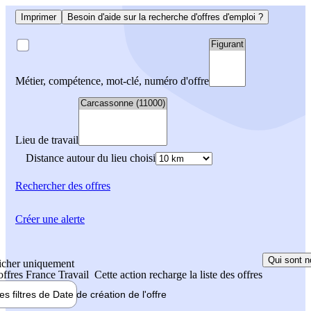
Imprimer
Besoin d'aide sur la recherche d'offres d'emploi ?
Métier, compétence, mot-clé, numéro d'offre
Lieu de travail
Distance autour du lieu choisi
Rechercher
des offres
Créer une alerte
Qui sont n
icher uniquement
 offres France Travail
Cette action recharge la liste des offres
les filtres de
Date de création
de l'offre