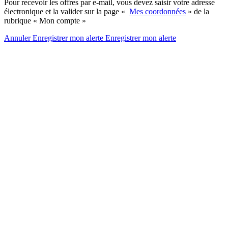
Pour recevoir les offres par e-mail, vous devez saisir votre adresse
électronique et la valider sur la page «
Mes coordonnées
» de la
rubrique « Mon compte »
Annuler
Enregistrer mon alerte
Enregistrer
mon alerte