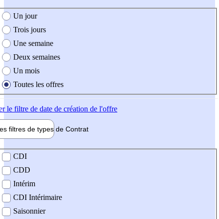
e création de l'offre
Un jour
Trois jours
Une semaine
Deux semaines
Un mois
Toutes les offres
er
le filtre de date de création de l'offre
les filtres de types de
Contrat
de contrat
CDI
CDD
Intérim
CDI Intérimaire
Saisonnier