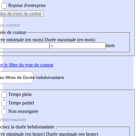
Reprise d'entreprise
plus
de types de contrat
 DE CONTRAT
ée de contrat
ée minimale (en mois)
Durée maximale (en mois)
mois
er
le filtre du type de contrat
les filtres de
Durée hebdo
madaire
 hebdomadaire
Temps plein
Temps partiel
Non renseignée
 HEBDOMADAIRE
cisez la durée hebdomadaire :
ée minimale (en heure)
Durée maximale (en heure)