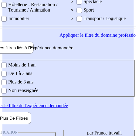
Spectacle
Hôtellerie - Restauration /
Tourisme / Animation
Sport
Immobilier
Transport / Logistique
Appliquer
le filtre du domaine professi
es filtres liés à l'
Expérience
demandée
ience demandée
Moins de 1 an
De 1 à 3 ans
Plus de 3 ans
Non renseignée
er
le filtre de l'expérience demandée
Plus De
Filtres
IFICATION
par France travail,