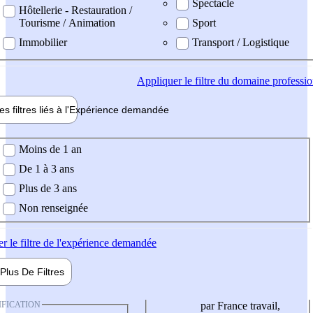
Spectacle
Hôtellerie - Restauration /
Tourisme / Animation
Sport
Immobilier
Transport / Logistique
Appliquer
le filtre du domaine professi
es filtres liés à l'
Expérience
demandée
ience demandée
Moins de 1 an
De 1 à 3 ans
Plus de 3 ans
Non renseignée
er
le filtre de l'expérience demandée
Plus De
Filtres
IFICATION
par France travail,