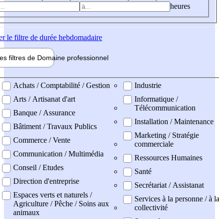
heures
er
le filtre de durée hebdomadaire
les filtres de
Domaine pro
fessionnel
ne professionel
Achats / Comptabilité / Gestion
Industrie
Arts / Artisanat d'art
Informatique /
Télécommunication
Banque / Assurance
Installation / Maintenance
Bâtiment / Travaux Publics
Marketing / Stratégie
Commerce / Vente
commerciale
Communication / Multimédia
Ressources Humaines
Conseil / Etudes
Santé
Direction d'entreprise
Secrétariat / Assistanat
Espaces verts et naturels /
Services à la personne / à l
Agriculture / Pêche / Soins aux
collectivité
animaux