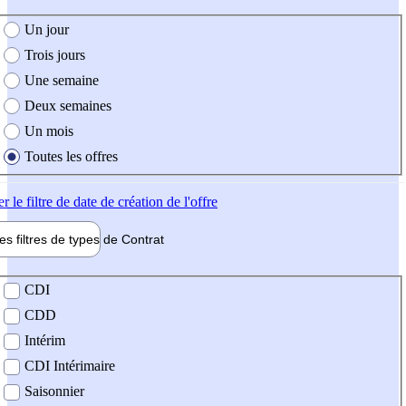
e création de l'offre
Un jour
Trois jours
Une semaine
Deux semaines
Un mois
Toutes les offres
er
le filtre de date de création de l'offre
les filtres de types de
Contrat
de contrat
CDI
CDD
Intérim
CDI Intérimaire
Saisonnier