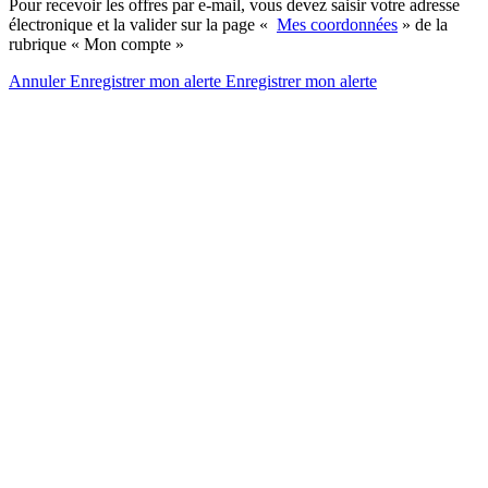
Pour recevoir les offres par e-mail, vous devez saisir votre adresse
électronique et la valider sur la page «
Mes coordonnées
» de la
rubrique « Mon compte »
Annuler
Enregistrer mon alerte
Enregistrer
mon alerte