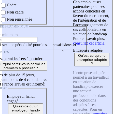
Cap emploi et ses
Cadre
partenaires pour ses
actions concrètes en
Non cadre
faveur du recrutement,
Non renseignée
de l’intégration et de
l’accompagnement de
IRE BRUT MINIMUM
ses collaborateurs en
situation de handicap.
re minimum
Pour en savoir plus,
consultez cet article
.
ssez une périodicité pour le salaire saisi
Entreprise adaptée
NITÉS
Qu'est-ce qu'une
z parmi les 1ers à postuler
entreprise adaptée
?
urquoi serez-vous parmi les
premiers à postuler ?
L'entreprise adaptée
es de plus de 15 jours,
permet à un travailleur
tant moins de 4 candidatures
en situation de
t France Travail est informé)
handicap d'exercer
ICAP
une activité
professionnelle dans
Employeur handi-
des conditions
engagé
adaptées à ses
Qu'est-ce qu'un
capacités. Pour en
employeur handi-
savoir plus,
consultez