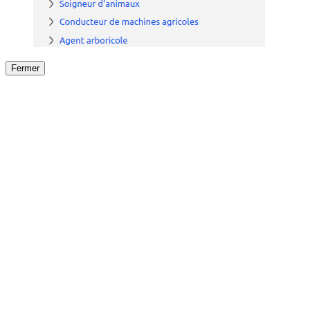
Fermer
Fermer
le détail de l'offre
/
Offre
sur
Offre précéden