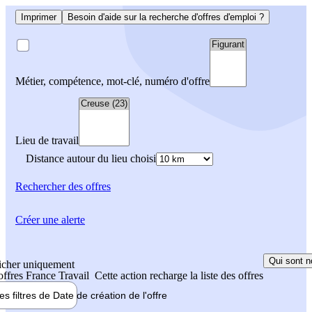
Imprimer
Besoin d'aide sur la recherche d'offres d'emploi ?
Métier, compétence, mot-clé, numéro d'offre
Lieu de travail
Distance autour du lieu choisi
Rechercher
des offres
Créer une alerte
Qui sont n
icher uniquement
 offres France Travail
Cette action recharge la liste des offres
les filtres de
Date de création
de l'offre