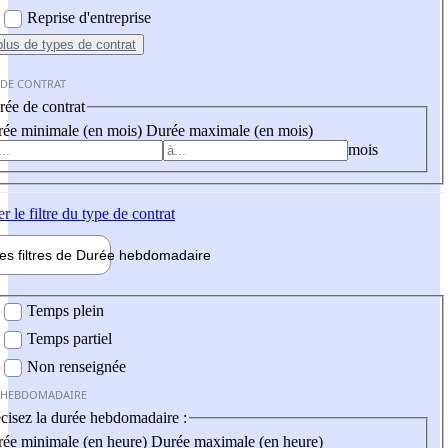
Reprise d'entreprise
plus
de types de contrat
 DE CONTRAT
ée de contrat
ée minimale (en mois)
Durée maximale (en mois)
mois
er
le filtre du type de contrat
les filtres de
Durée hebdo
madaire
 hebdomadaire
Temps plein
Temps partiel
Non renseignée
 HEBDOMADAIRE
cisez la durée hebdomadaire :
ée minimale (en heure)
Durée maximale (en heure)