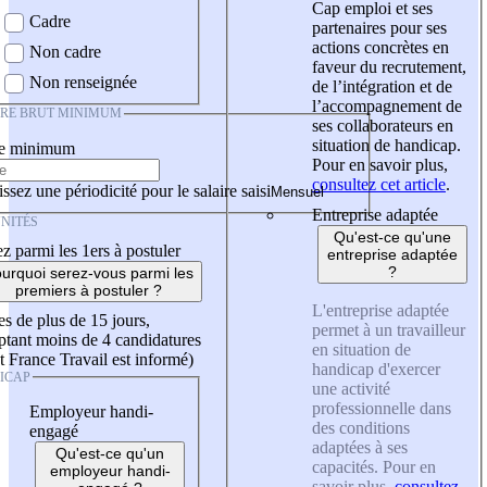
Cap emploi et ses
Cadre
partenaires pour ses
actions concrètes en
Non cadre
faveur du recrutement,
Non renseignée
de l’intégration et de
l’accompagnement de
IRE BRUT MINIMUM
ses collaborateurs en
situation de handicap.
re minimum
Pour en savoir plus,
consultez cet article
.
ssez une périodicité pour le salaire saisi
Entreprise adaptée
NITÉS
Qu'est-ce qu'une
z parmi les 1ers à postuler
entreprise adaptée
?
urquoi serez-vous parmi les
premiers à postuler ?
L'entreprise adaptée
es de plus de 15 jours,
permet à un travailleur
tant moins de 4 candidatures
en situation de
t France Travail est informé)
handicap d'exercer
ICAP
une activité
professionnelle dans
Employeur handi-
des conditions
engagé
adaptées à ses
Qu'est-ce qu'un
capacités. Pour en
employeur handi-
savoir plus,
consultez