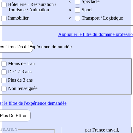
Spectacle
Hôtellerie - Restauration /
Tourisme / Animation
Sport
Immobilier
Transport / Logistique
Appliquer
le filtre du domaine professi
es filtres liés à l'
Expérience
demandée
ience demandée
Moins de 1 an
De 1 à 3 ans
Plus de 3 ans
Non renseignée
er
le filtre de l'expérience demandée
Plus De
Filtres
IFICATION
par France travail,