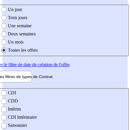
e création de l'offre
Un jour
Trois jours
Une semaine
Deux semaines
Un mois
Toutes les offres
er
le filtre de date de création de l'offre
les filtres de types de
Contrat
de contrat
CDI
CDD
Intérim
CDI Intérimaire
Saisonnier