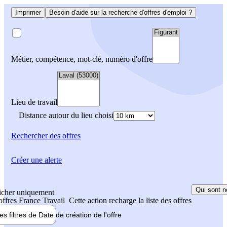
Imprimer
Besoin d'aide sur la recherche d'offres d'emploi ?
Métier, compétence, mot-clé, numéro d'offre
Lieu de travail
Distance autour du lieu choisi
Rechercher
des offres
Créer une alerte
Qui sont n
icher uniquement
 offres France Travail
Cette action recharge la liste des offres
les filtres de
Date de création
de l'offre