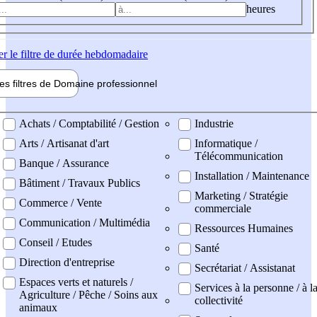
heures
er
le filtre de durée hebdomadaire
les filtres de
Domaine pro
fessionnel
ne professionel
Achats / Comptabilité / Gestion
Industrie
Arts / Artisanat d'art
Informatique /
Télécommunication
Banque / Assurance
Installation / Maintenance
Bâtiment / Travaux Publics
Marketing / Stratégie
Commerce / Vente
commerciale
Communication / Multimédia
Ressources Humaines
Conseil / Etudes
Santé
Direction d'entreprise
Secrétariat / Assistanat
Espaces verts et naturels /
Services à la personne / à l
Agriculture / Pêche / Soins aux
collectivité
animaux