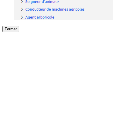
Fermer
Fermer
le détail de l'offre
/
Offre
sur
Offre précéden