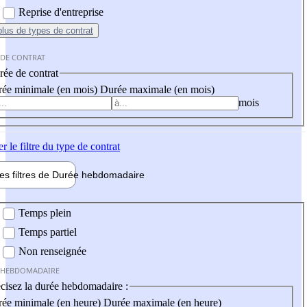
Reprise d'entreprise
plus
de types de contrat
 DE CONTRAT
ée de contrat
ée minimale (en mois)
Durée maximale (en mois)
mois
er
le filtre du type de contrat
les filtres de
Durée hebdo
madaire
 hebdomadaire
Temps plein
Temps partiel
Non renseignée
 HEBDOMADAIRE
cisez la durée hebdomadaire :
ée minimale (en heure)
Durée maximale (en heure)