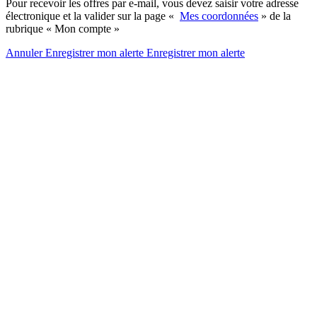
Pour recevoir les offres par e-mail, vous devez saisir votre adresse
électronique et la valider sur la page «
Mes coordonnées
» de la
rubrique « Mon compte »
Annuler
Enregistrer mon alerte
Enregistrer
mon alerte