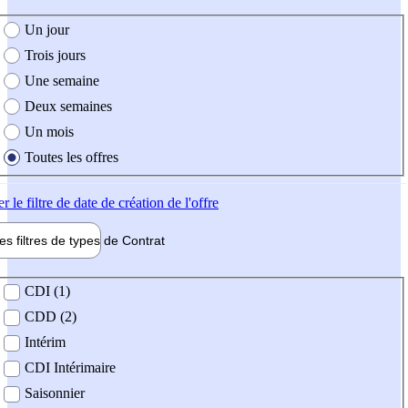
e création de l'offre
Un jour
Trois jours
Une semaine
Deux semaines
Un mois
Toutes les offres
er
le filtre de date de création de l'offre
les filtres de types de
Contrat
de contrat
CDI (1)
CDD (2)
Intérim
CDI Intérimaire
Saisonnier