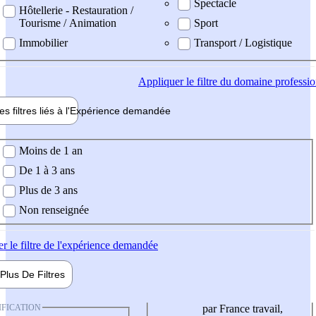
Spectacle
Hôtellerie - Restauration /
Tourisme / Animation
Sport
Immobilier
Transport / Logistique
Appliquer
le filtre du domaine professi
es filtres liés à l'
Expérience
demandée
ience demandée
Moins de 1 an
De 1 à 3 ans
Plus de 3 ans
Non renseignée
er
le filtre de l'expérience demandée
Plus De
Filtres
IFICATION
par France travail,