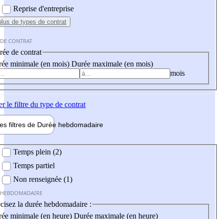
Reprise d'entreprise
plus
de types de contrat
 DE CONTRAT
ée de contrat
ée minimale (en mois)
Durée maximale (en mois)
mois
er
le filtre du type de contrat
les filtres de
Durée hebdo
madaire
 hebdomadaire
Temps plein (2)
Temps partiel
Non renseignée (1)
 HEBDOMADAIRE
cisez la durée hebdomadaire :
ée minimale (en heure)
Durée maximale (en heure)