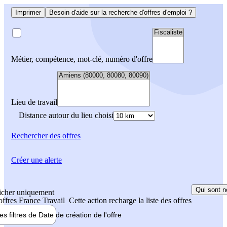
Imprimer
Besoin d'aide sur la recherche d'offres d'emploi ?
Métier, compétence, mot-clé, numéro d'offre
Lieu de travail
Distance autour du lieu choisi
Rechercher
des offres
Créer une alerte
Qui sont n
icher uniquement
 offres France Travail
Cette action recharge la liste des offres
les filtres de
Date de création
de l'offre