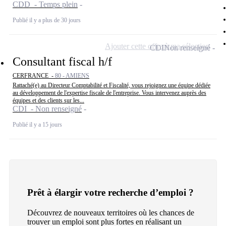
CDD - Temps plein
Publié il y a plus de 30 jours
Ajouter cette offre à ma sélection
CDI
Non renseigné
Consultant fiscal h/f
CERFRANCE -
80 - AMIENS
Rattaché(e) au Directeur Comptabilité et Fiscalité, vous rejoignez une équipe dédiée
au développement de l'expertise fiscale de l'entreprise. Vous intervenez auprès des
équipes et des clients sur les...
CDI - Non renseigné
Publié il y a 15 jours
Prêt à élargir votre recherche d’emploi ?
Découvrez de nouveaux territoires où les chances de
trouver un emploi sont plus fortes en réalisant un