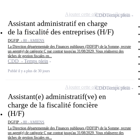
Ajouter cette offre à ma sélection
CDD
Temps plein
Assistant administratif en charge
de la fiscalité des entreprises (H/F)
DGFIP -
80 - AMIENS
La Direction départementale des Finances publiques (DDFIP) de la Somme, recrute
un agent(e) de catégorie C par contrat jusqu'au 31/08/2029. Vous réaliserez des
tâches de gestion fiscales en...
CDD - Temps plein
Publié il y a plus de 30 jours
Ajouter cette offre à ma sélection
CDD
Temps plein
Assistant(e) administratif(ve) en
charge de la fiscalité foncière
(H/F)
DGFIP -
80 - AMIENS
La Direction départementale des Finances publiques (DDFIP) de la Somme, recrute
un agent(e) de catégorie C par contrat jusqu'au 31/08/2029. Vous réaliserez des
tâches de gestion fiscales en...