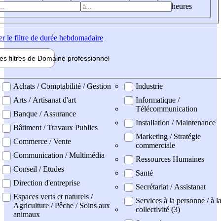
heures
er
le filtre de durée hebdomadaire
les filtres de
Domaine pro
fessionnel
ne professionel
Achats / Comptabilité / Gestion
Industrie
Arts / Artisanat d'art
Informatique /
Télécommunication
Banque / Assurance
Installation / Maintenance
Bâtiment / Travaux Publics
Marketing / Stratégie
Commerce / Vente
commerciale
Communication / Multimédia
Ressources Humaines
Conseil / Etudes
Santé
Direction d'entreprise
Secrétariat / Assistanat
Espaces verts et naturels /
Services à la personne / à l
Agriculture / Pêche / Soins aux
collectivité (3)
animaux