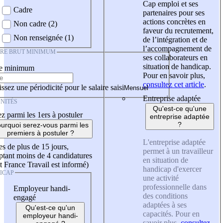
Cap emploi et ses
Cadre
partenaires pour ses
actions concrètes en
Non cadre (2)
faveur du recrutement,
Non renseignée (1)
de l’intégration et de
l’accompagnement de
IRE BRUT MINIMUM
ses collaborateurs en
situation de handicap.
re minimum
Pour en savoir plus,
consultez cet article
.
ssez une périodicité pour le salaire saisi
Entreprise adaptée
NITÉS
Qu'est-ce qu'une
z parmi les 1ers à postuler
entreprise adaptée
?
urquoi serez-vous parmi les
premiers à postuler ?
L'entreprise adaptée
es de plus de 15 jours,
permet à un travailleur
tant moins de 4 candidatures
en situation de
t France Travail est informé)
handicap d'exercer
ICAP
une activité
professionnelle dans
Employeur handi-
des conditions
engagé
adaptées à ses
Qu'est-ce qu'un
capacités. Pour en
employeur handi-
savoir plus,
consultez