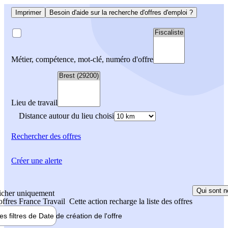
Imprimer
Besoin d'aide sur la recherche d'offres d'emploi ?
Métier, compétence, mot-clé, numéro d'offre
Lieu de travail
Distance autour du lieu choisi
Rechercher
des offres
Créer une alerte
Qui sont n
icher uniquement
 offres France Travail
Cette action recharge la liste des offres
les filtres de
Date de création
de l'offre