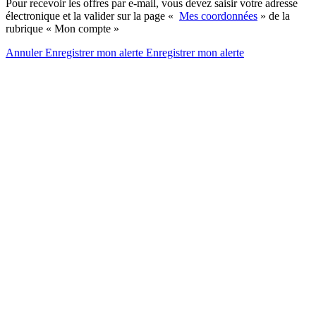
Pour recevoir les offres par e-mail, vous devez saisir votre adresse
électronique et la valider sur la page «
Mes coordonnées
» de la
rubrique « Mon compte »
Annuler
Enregistrer mon alerte
Enregistrer
mon alerte