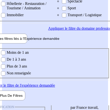
Spectacle
Hôtellerie - Restauration /
Tourisme / Animation
Sport
Immobilier
Transport / Logistique
Appliquer
le filtre du domaine professi
es filtres liés à l'
Expérience
demandée
ience demandée
Moins de 1 an
De 1 à 3 ans
Plus de 3 ans
Non renseignée
er
le filtre de l'expérience demandée
Plus De
Filtres
IFICATION
par France travail,