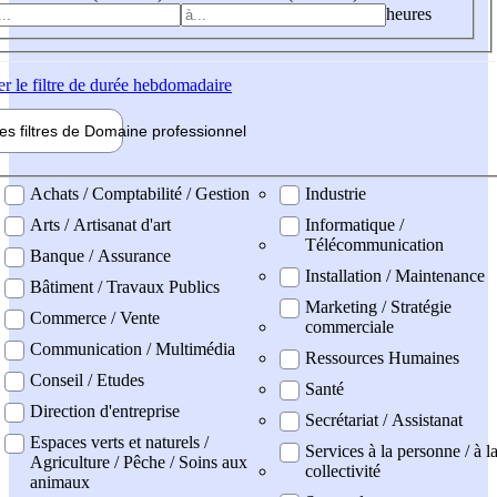
heures
er
le filtre de durée hebdomadaire
les filtres de
Domaine pro
fessionnel
ne professionel
Achats / Comptabilité / Gestion
Industrie
Arts / Artisanat d'art
Informatique /
Télécommunication
Banque / Assurance
Installation / Maintenance
Bâtiment / Travaux Publics
Marketing / Stratégie
Commerce / Vente
commerciale
Communication / Multimédia
Ressources Humaines
Conseil / Etudes
Santé
Direction d'entreprise
Secrétariat / Assistanat
Espaces verts et naturels /
Services à la personne / à l
Agriculture / Pêche / Soins aux
collectivité
animaux