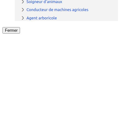
Fermer
Fermer
le détail de l'offre
/
Offre
sur
Offre précéden