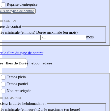
Reprise d'entreprise
plus
de types de contrat
 DE CONTRAT
ée de contrat
ée minimale (en mois)
Durée maximale (en mois)
mois
er
le filtre du type de contrat
les filtres de
Durée hebdo
madaire
 hebdomadaire
Temps plein
Temps partiel
Non renseignée
 HEBDOMADAIRE
cisez la durée hebdomadaire :
ée minimale (en heure)
Durée maximale (en heure)