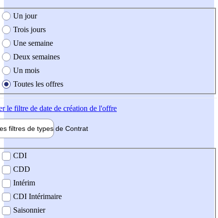
e création de l'offre
Un jour
Trois jours
Une semaine
Deux semaines
Un mois
Toutes les offres
er
le filtre de date de création de l'offre
les filtres de types de
Contrat
de contrat
CDI
CDD
Intérim
CDI Intérimaire
Saisonnier