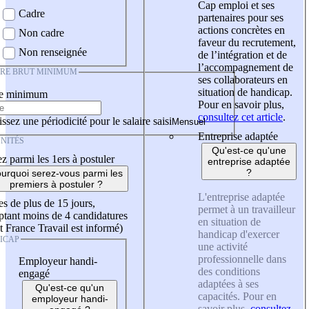
Cap emploi et ses
Cadre
partenaires pour ses
actions concrètes en
Non cadre
faveur du recrutement,
Non renseignée
de l’intégration et de
l’accompagnement de
IRE BRUT MINIMUM
ses collaborateurs en
situation de handicap.
re minimum
Pour en savoir plus,
consultez cet article
.
ssez une périodicité pour le salaire saisi
Entreprise adaptée
NITÉS
Qu'est-ce qu'une
z parmi les 1ers à postuler
entreprise adaptée
?
urquoi serez-vous parmi les
premiers à postuler ?
L'entreprise adaptée
es de plus de 15 jours,
permet à un travailleur
tant moins de 4 candidatures
en situation de
t France Travail est informé)
handicap d'exercer
ICAP
une activité
professionnelle dans
Employeur handi-
des conditions
engagé
adaptées à ses
Qu'est-ce qu'un
capacités. Pour en
employeur handi-
savoir plus,
consultez