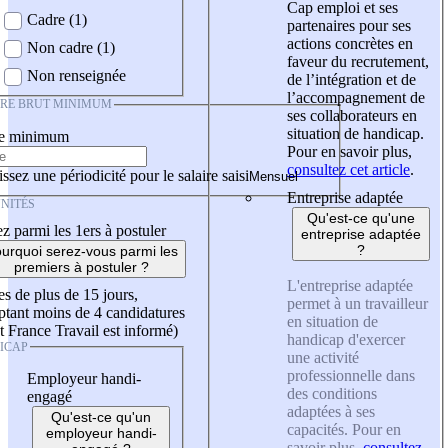
Cap emploi et ses
Cadre (1)
partenaires pour ses
actions concrètes en
Non cadre (1)
faveur du recrutement,
Non renseignée
de l’intégration et de
l’accompagnement de
IRE BRUT MINIMUM
ses collaborateurs en
situation de handicap.
re minimum
Pour en savoir plus,
consultez cet article
.
ssez une périodicité pour le salaire saisi
Entreprise adaptée
NITÉS
Qu'est-ce qu'une
z parmi les 1ers à postuler
entreprise adaptée
?
urquoi serez-vous parmi les
premiers à postuler ?
L'entreprise adaptée
es de plus de 15 jours,
permet à un travailleur
tant moins de 4 candidatures
en situation de
t France Travail est informé)
handicap d'exercer
ICAP
une activité
professionnelle dans
Employeur handi-
des conditions
engagé
adaptées à ses
Qu'est-ce qu'un
capacités. Pour en
employeur handi-
savoir plus,
consultez