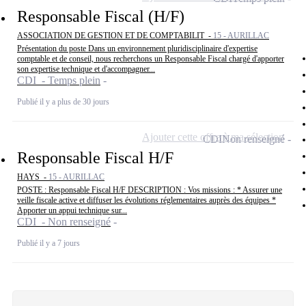
Responsable Fiscal (H/F)
ASSOCIATION DE GESTION ET DE COMPTABILIT -
15 - AURILLAC
Présentation du poste Dans un environnement pluridisciplinaire d'expertise
comptable et de conseil, nous recherchons un Responsable Fiscal chargé d'apporter
son expertise technique et d'accompagner...
CDI - Temps plein
Publié il y a plus de 30 jours
Ajouter cette offre à ma sélection
CDI
Non renseigné
Responsable Fiscal H/F
HAYS -
15 - AURILLAC
POSTE : Responsable Fiscal H/F DESCRIPTION : Vos missions : * Assurer une
veille fiscale active et diffuser les évolutions réglementaires auprès des équipes *
Apporter un appui technique sur...
CDI - Non renseigné
Publié il y a 7 jours