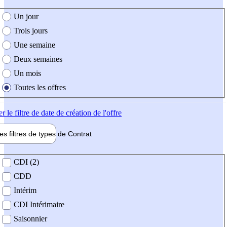
e création de l'offre
Un jour
Trois jours
Une semaine
Deux semaines
Un mois
Toutes les offres
er
le filtre de date de création de l'offre
les filtres de types de
Contrat
de contrat
CDI (2)
CDD
Intérim
CDI Intérimaire
Saisonnier