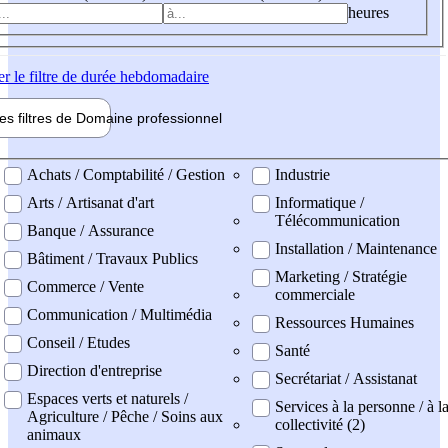
heures
er
le filtre de durée hebdomadaire
les filtres de
Domaine pro
fessionnel
ne professionel
Achats / Comptabilité / Gestion
Industrie
Arts / Artisanat d'art
Informatique /
Télécommunication
Banque / Assurance
Installation / Maintenance
Bâtiment / Travaux Publics
Marketing / Stratégie
Commerce / Vente
commerciale
Communication / Multimédia
Ressources Humaines
Conseil / Etudes
Santé
Direction d'entreprise
Secrétariat / Assistanat
Espaces verts et naturels /
Services à la personne / à l
Agriculture / Pêche / Soins aux
collectivité (2)
animaux