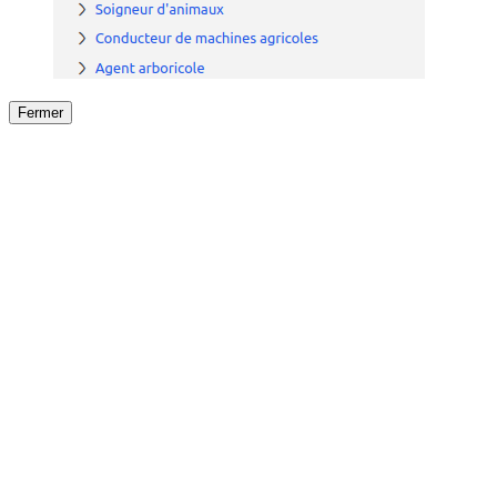
Fermer
Fermer
le détail de l'offre
/
Offre
sur
Offre précéden