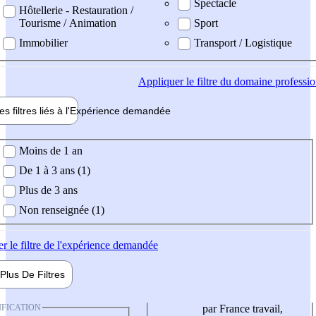
Spectacle
Hôtellerie - Restauration /
Tourisme / Animation
Sport
Immobilier
Transport / Logistique
Appliquer
le filtre du domaine professi
es filtres liés à l'
Expérience
demandée
ience demandée
Moins de 1 an
De 1 à 3 ans (1)
Plus de 3 ans
Non renseignée (1)
er
le filtre de l'expérience demandée
Plus De
Filtres
IFICATION
par France travail,