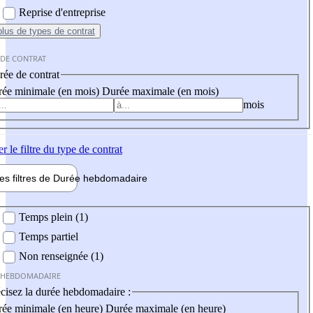
Reprise d'entreprise
plus
de types de contrat
 DE CONTRAT
ée de contrat
ée minimale (en mois)
Durée maximale (en mois)
mois
er
le filtre du type de contrat
les filtres de
Durée hebdo
madaire
 hebdomadaire
Temps plein (1)
Temps partiel
Non renseignée (1)
 HEBDOMADAIRE
cisez la durée hebdomadaire :
ée minimale (en heure)
Durée maximale (en heure)