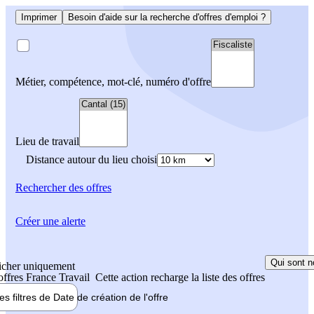
Imprimer
Besoin d'aide sur la recherche d'offres d'emploi ?
Métier, compétence, mot-clé, numéro d'offre
Lieu de travail
Distance autour du lieu choisi
Rechercher
des offres
Créer une alerte
Qui sont n
icher uniquement
 offres France Travail
Cette action recharge la liste des offres
les filtres de
Date de création
de l'offre