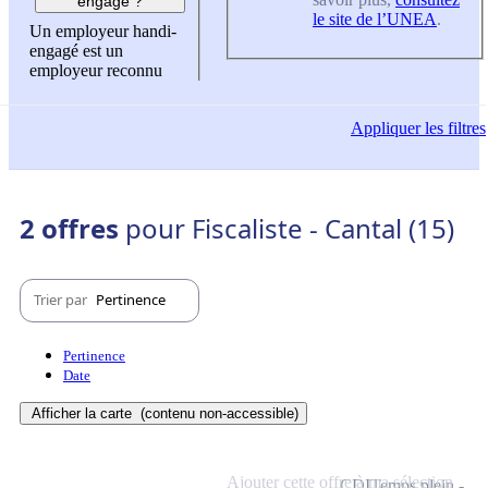
engagé ?
le site de l’UNEA
.
Un employeur handi-
engagé est un
employeur reconnu
Appliquer
les filtres
2 offres
pour Fiscaliste - Cantal (15)
Trier par
Pertinence
Pertinence
Date
Afficher la carte
(contenu non-accessible)
Ajouter cette offre à ma sélection
CDI
Temps plein