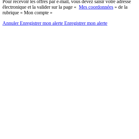
Pour recevoir les offres par e-mail, vous devez saisir votre adresse
électronique et la valider sur la page «
Mes coordonnées
» de la
rubrique « Mon compte »
Annuler
Enregistrer mon alerte
Enregistrer
mon alerte