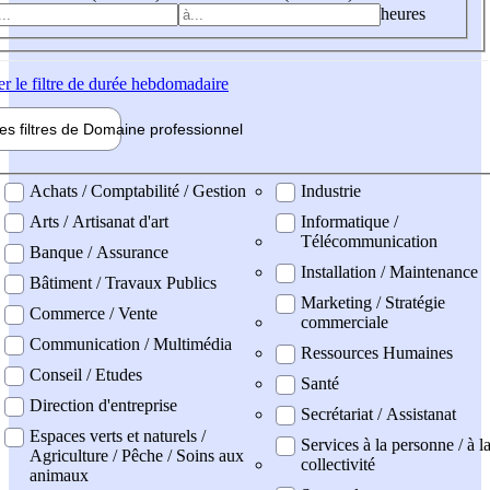
heures
er
le filtre de durée hebdomadaire
les filtres de
Domaine pro
fessionnel
ne professionel
Achats / Comptabilité / Gestion
Industrie
Arts / Artisanat d'art
Informatique /
Télécommunication
Banque / Assurance
Installation / Maintenance
Bâtiment / Travaux Publics
Marketing / Stratégie
Commerce / Vente
commerciale
Communication / Multimédia
Ressources Humaines
Conseil / Etudes
Santé
Direction d'entreprise
Secrétariat / Assistanat
Espaces verts et naturels /
Services à la personne / à l
Agriculture / Pêche / Soins aux
collectivité
animaux