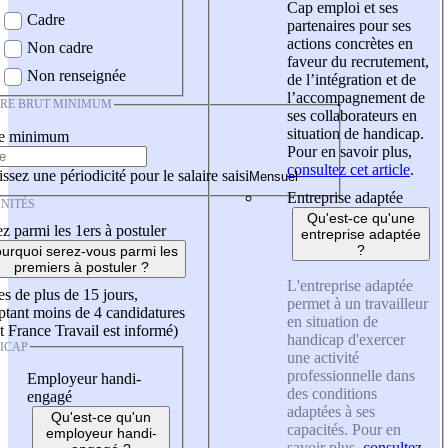
Cap emploi et ses
Cadre
partenaires pour ses
actions concrètes en
Non cadre
faveur du recrutement,
Non renseignée
de l’intégration et de
l’accompagnement de
IRE BRUT MINIMUM
ses collaborateurs en
situation de handicap.
re minimum
Pour en savoir plus,
consultez cet article
.
ssez une périodicité pour le salaire saisi
Entreprise adaptée
NITÉS
Qu'est-ce qu'une
z parmi les 1ers à postuler
entreprise adaptée
?
urquoi serez-vous parmi les
premiers à postuler ?
L'entreprise adaptée
es de plus de 15 jours,
permet à un travailleur
tant moins de 4 candidatures
en situation de
t France Travail est informé)
handicap d'exercer
ICAP
une activité
professionnelle dans
Employeur handi-
des conditions
engagé
adaptées à ses
Qu'est-ce qu'un
capacités. Pour en
employeur handi-
savoir plus,
consultez