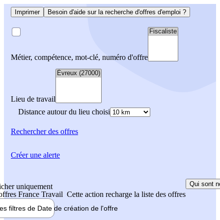
Imprimer
Besoin d'aide sur la recherche d'offres d'emploi ?
Métier, compétence, mot-clé, numéro d'offre
Lieu de travail
Distance autour du lieu choisi
Rechercher
des offres
Créer une alerte
Qui sont n
icher uniquement
 offres France Travail
Cette action recharge la liste des offres
les filtres de
Date de création
de l'offre