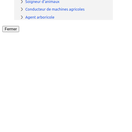
Fermer
Fermer
le détail de l'offre
/
Offre
sur
Offre précéden