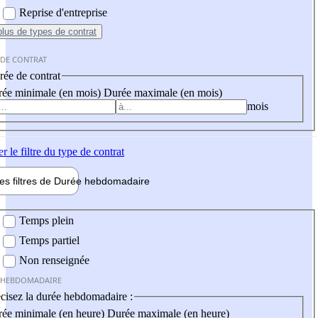
Reprise d'entreprise
plus
de types de contrat
 DE CONTRAT
ée de contrat
ée minimale (en mois)
Durée maximale (en mois)
mois
er
le filtre du type de contrat
les filtres de
Durée hebdo
madaire
 hebdomadaire
Temps plein
Temps partiel
Non renseignée
 HEBDOMADAIRE
cisez la durée hebdomadaire :
ée minimale (en heure)
Durée maximale (en heure)