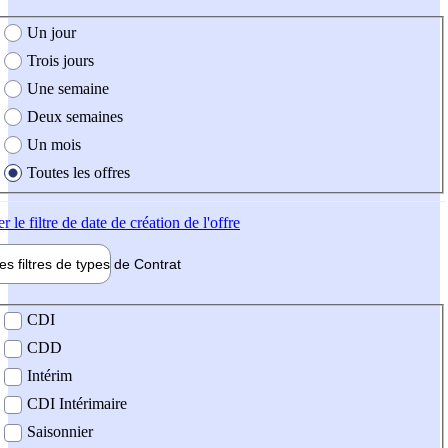
e création de l'offre
Un jour
Trois jours
Une semaine
Deux semaines
Un mois
Toutes les offres
er
le filtre de date de création de l'offre
les filtres de types de
Contrat
de contrat
CDI
CDD
Intérim
CDI Intérimaire
Saisonnier