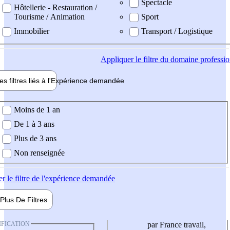
Spectacle
Hôtellerie - Restauration /
Tourisme / Animation
Sport
Immobilier
Transport / Logistique
Appliquer
le filtre du domaine professi
es filtres liés à l'
Expérience
demandée
ience demandée
Moins de 1 an
De 1 à 3 ans
Plus de 3 ans
Non renseignée
er
le filtre de l'expérience demandée
Plus De
Filtres
IFICATION
par France travail,