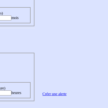
s)
mois
ure)
heures
Créer une alerte