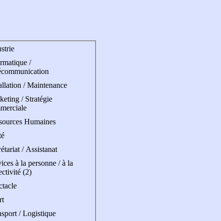
strie
rmatique /
écommunication
allation / Maintenance
eting / Stratégie
merciale
sources Humaines
té
étariat / Assistanat
ices à la personne / à la
ectivité (2)
ctacle
rt
sport / Logistique