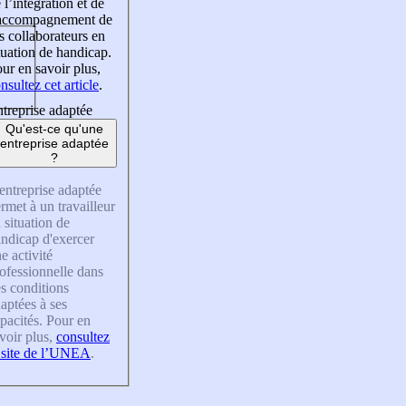
 l’intégration et de
’accompagnement de
s collaborateurs en
tuation de handicap.
ur en savoir plus,
nsultez cet article
.
treprise adaptée
Qu'est-ce qu'une
entreprise adaptée
?
entreprise adaptée
rmet à un travailleur
 situation de
ndicap d'exercer
e activité
ofessionnelle dans
s conditions
aptées à ses
pacités. Pour en
voir plus,
consultez
 site de l’UNEA
.