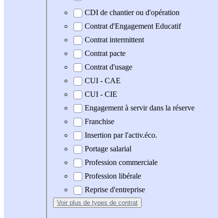
CDI de chantier ou d'opération
Contrat d'Engagement Educatif
Contrat intermittent
Contrat pacte
Contrat d'usage
CUI - CAE
CUI - CIE
Engagement à servir dans la réserve
Franchise
Insertion par l'activ.éco.
Portage salarial
Profession commerciale
Profession libérale
Reprise d'entreprise
Voir plus
de types de contrat