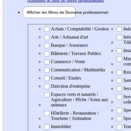
Appliquer
le filtre de durée hebdomadaire
Afficher les filtres de
Domaine pro
fessionnel
Domaine professionel
Achats / Comptabilité / Gestion
Indu
Arts / Artisanat d'art
Info
Tél
Banque / Assurance
Inst
Bâtiment / Travaux Publics
Mark
Commerce / Vente
com
Communication / Multimédia
Res
Conseil / Etudes
San
Direction d'entreprise
Secr
Espaces verts et naturels /
Serv
Agriculture / Pêche / Soins aux
coll
animaux
Spe
Hôtellerie - Restauration /
Tourisme / Animation
Spo
Immobilier
Tran