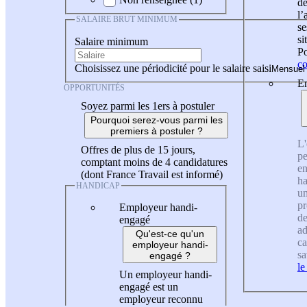
de
l
SALAIRE BRUT MINIMUM
se
si
Salaire minimum
Po
co
Choisissez une périodicité pour le salaire saisi
En
OPPORTUNITÉS
Soyez parmi les 1ers à postuler
Pourquoi serez-vous parmi les
premiers à postuler ?
L'
Offres de plus de 15 jours,
pe
comptant moins de 4 candidatures
en
(dont France Travail est informé)
ha
HANDICAP
un
pr
Employeur handi-
de
engagé
ad
Qu'est-ce qu'un
ca
employeur handi-
sa
engagé ?
le
Un employeur handi-
engagé est un
employeur reconnu