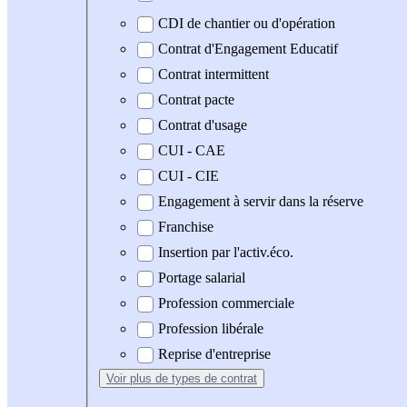
CDI de chantier ou d'opération
Contrat d'Engagement Educatif
Contrat intermittent
Contrat pacte
Contrat d'usage
CUI - CAE
CUI - CIE
Engagement à servir dans la réserve
Franchise
Insertion par l'activ.éco.
Portage salarial
Profession commerciale
Profession libérale
Reprise d'entreprise
Voir plus
de types de contrat