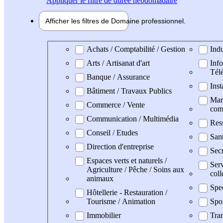
Appliquer
le filtre de durée hebdomadaire
Afficher les filtres de
Domaine pro
fessionnel
Domaine professionel
Achats / Comptabilité / Gestion
Indu
Arts / Artisanat d'art
Info
Tél
Banque / Assurance
Inst
Bâtiment / Travaux Publics
Mark
Commerce / Vente
com
Communication / Multimédia
Res
Conseil / Etudes
San
Direction d'entreprise
Secr
Espaces verts et naturels /
Serv
Agriculture / Pêche / Soins aux
coll
animaux
Spe
Hôtellerie - Restauration /
Tourisme / Animation
Spo
Immobilier
Tran