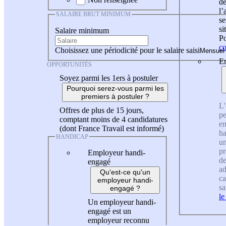
de
l
SALAIRE BRUT MINIMUM
se
si
Salaire minimum
Po
co
Choisissez une périodicité pour le salaire saisi
En
OPPORTUNITÉS
Soyez parmi les 1ers à postuler
Pourquoi serez-vous parmi les
premiers à postuler ?
L'
Offres de plus de 15 jours,
pe
comptant moins de 4 candidatures
en
(dont France Travail est informé)
ha
HANDICAP
un
pr
Employeur handi-
de
engagé
ad
Qu'est-ce qu'un
ca
employeur handi-
sa
engagé ?
le
Un employeur handi-
engagé est un
employeur reconnu