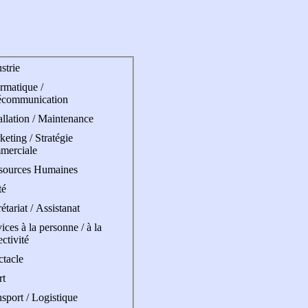
strie
rmatique /
écommunication
allation / Maintenance
eting / Stratégie
merciale
sources Humaines
té
étariat / Assistanat
ices à la personne / à la
ectivité
ctacle
rt
sport / Logistique