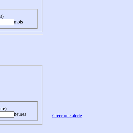
s)
mois
ure)
heures
Créer une alerte