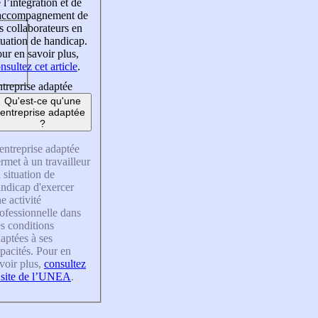
 l’intégration et de
’accompagnement de
s collaborateurs en
tuation de handicap.
ur en savoir plus,
nsultez cet article
.
treprise adaptée
Qu'est-ce qu'une
entreprise adaptée
?
entreprise adaptée
rmet à un travailleur
 situation de
ndicap d'exercer
e activité
ofessionnelle dans
s conditions
aptées à ses
pacités. Pour en
voir plus,
consultez
 site de l’UNEA
.