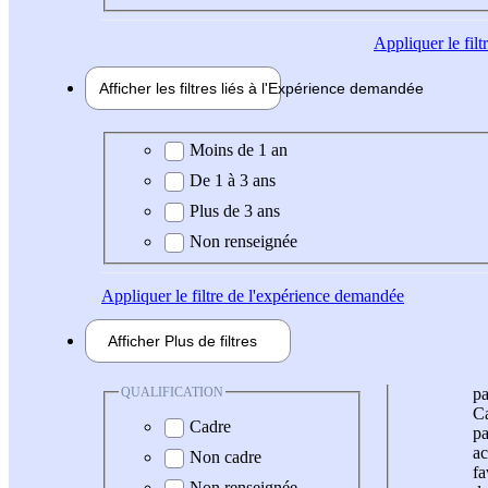
Appliquer
le fil
Afficher les filtres liés à l'
Expérience
demandée
Expérience demandée
Moins de 1 an
De 1 à 3 ans
Plus de 3 ans
Non renseignée
Appliquer
le filtre de l'expérience demandée
Afficher
Plus de
filtres
QUALIFICATION
pa
Ca
Cadre
pa
ac
Non cadre
fa
Non renseignée