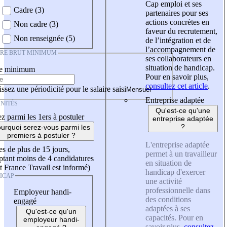
Cap emploi et ses
Cadre (3)
partenaires pour ses
actions concrètes en
Non cadre (3)
faveur du recrutement,
Non renseignée (5)
de l’intégration et de
l’accompagnement de
IRE BRUT MINIMUM
ses collaborateurs en
situation de handicap.
re minimum
Pour en savoir plus,
consultez cet article
.
ssez une périodicité pour le salaire saisi
Entreprise adaptée
NITÉS
Qu'est-ce qu'une
z parmi les 1ers à postuler
entreprise adaptée
?
urquoi serez-vous parmi les
premiers à postuler ?
L'entreprise adaptée
es de plus de 15 jours,
permet à un travailleur
tant moins de 4 candidatures
en situation de
t France Travail est informé)
handicap d'exercer
ICAP
une activité
professionnelle dans
Employeur handi-
des conditions
engagé
adaptées à ses
Qu'est-ce qu'un
capacités. Pour en
employeur handi-
savoir plus,
consultez