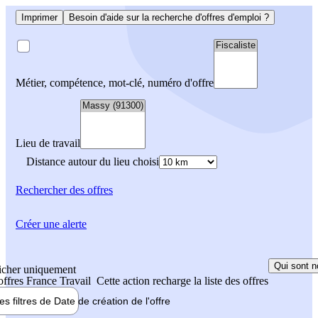
Imprimer
Besoin d'aide sur la recherche d'offres d'emploi ?
Métier, compétence, mot-clé, numéro d'offre
Lieu de travail
Distance autour du lieu choisi
Rechercher
des offres
Créer une alerte
Qui sont n
icher uniquement
 offres France Travail
Cette action recharge la liste des offres
les filtres de
Date de création
de l'offre