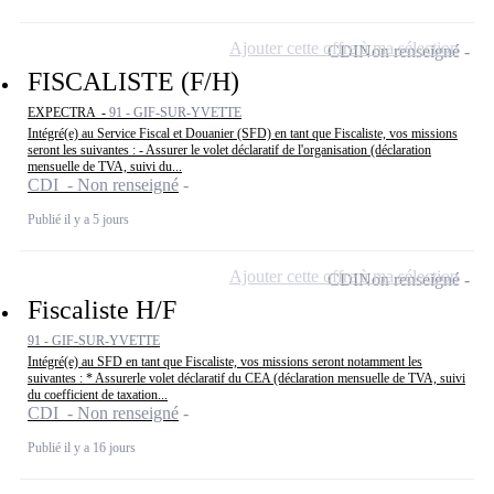
Ajouter cette offre à ma sélection
CDI
Non renseigné
FISCALISTE (F/H)
EXPECTRA -
91 - GIF-SUR-YVETTE
Intégré(e) au Service Fiscal et Douanier (SFD) en tant que Fiscaliste, vos missions
seront les suivantes : - Assurer le volet déclaratif de l'organisation (déclaration
mensuelle de TVA, suivi du...
CDI - Non renseigné
Publié il y a 5 jours
Ajouter cette offre à ma sélection
CDI
Non renseigné
Fiscaliste H/F
91 - GIF-SUR-YVETTE
Intégré(e) au SFD en tant que Fiscaliste, vos missions seront notamment les
suivantes : * Assurerle volet déclaratif du CEA (déclaration mensuelle de TVA, suivi
du coefficient de taxation...
CDI - Non renseigné
Publié il y a 16 jours