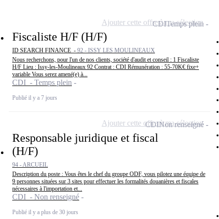
Ajouter cette offre à ma sélection
CDI
Temps plein
Fiscaliste H/F (H/F)
ID SEARCH FINANCE -
92 - ISSY LES MOULINEAUX
Nous recherchons, pour l'un de nos clients, société d'audit et conseil : 1 Fiscaliste
H/F Lieu : Issy-les-Moulineaux 92 Contrat : CDI Rémunération : 55-70K€ fixe+
variable Vous serez amené(e) à...
CDI - Temps plein
Publié il y a 7 jours
Ajouter cette offre à ma sélection
CDI
Non renseigné
Responsable juridique et fiscal
(H/F)
94 - ARCUEIL
Description du poste : Vous êtes le chef du groupe ODF, vous pilotez une équipe de
9 personnes situées sur 3 sites pour effectuer les formalités douanières et fiscales
nécessaires à l'importation et...
CDI - Non renseigné
Publié il y a plus de 30 jours