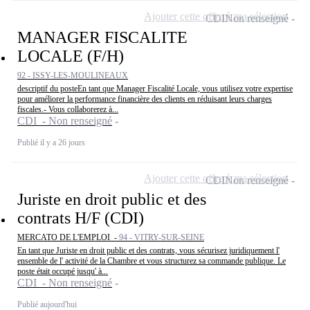
Ajouter cette offre à ma sélection
CDI
Non renseigné
MANAGER FISCALITE
LOCALE (F/H)
92 - ISSY-LES-MOULINEAUX
descriptif du posteEn tant que Manager Fiscalité Locale, vous utilisez votre expertise
pour améliorer la performance financière des clients en réduisant leurs charges
fiscales.- Vous collaborerez à...
CDI - Non renseigné
Publié il y a 26 jours
Ajouter cette offre à ma sélection
CDI
Non renseigné
Juriste en droit public et des
contrats H/F (CDI)
MERCATO DE L'EMPLOI -
94 - VITRY-SUR-SEINE
En tant que Juriste en droit public et des contrats, vous sécurisez juridiquement l'
ensemble de l' activité de la Chambre et vous structurez sa commande publique. Le
poste était occupé jusqu' à...
CDI - Non renseigné
Publié aujourd'hui