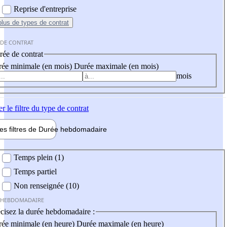
Reprise d'entreprise
plus
de types de contrat
 DE CONTRAT
ée de contrat
ée minimale (en mois)
Durée maximale (en mois)
mois
er
le filtre du type de contrat
les filtres de
Durée hebdo
madaire
 hebdomadaire
Temps plein (1)
Temps partiel
Non renseignée (10)
 HEBDOMADAIRE
cisez la durée hebdomadaire :
ée minimale (en heure)
Durée maximale (en heure)