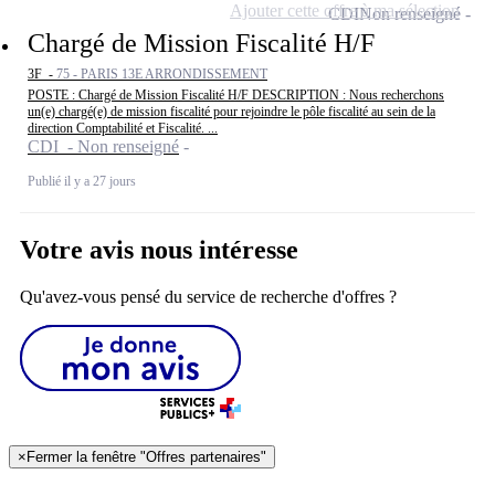
Ajouter cette offre à ma sélection
CDI
Non renseigné
Chargé de Mission Fiscalité H/F
3F -
75 - PARIS 13E ARRONDISSEMENT
POSTE : Chargé de Mission Fiscalité H/F DESCRIPTION : Nous recherchons
un(e) chargé(e) de mission fiscalité pour rejoindre le pôle fiscalité au sein de la
direction Comptabilité et Fiscalité. ...
CDI - Non renseigné
Publié il y a 27 jours
Votre avis nous intéresse
Qu'avez-vous pensé du service de recherche d'offres ?
×
Fermer la fenêtre "Offres partenaires"