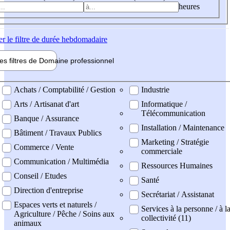
heures
er
le filtre de durée hebdomadaire
les filtres de
Domaine pro
fessionnel
ne professionel
Achats / Comptabilité / Gestion
Industrie
Arts / Artisanat d'art
Informatique /
Télécommunication
Banque / Assurance
Installation / Maintenance
Bâtiment / Travaux Publics
Marketing / Stratégie
Commerce / Vente
commerciale
Communication / Multimédia
Ressources Humaines
Conseil / Etudes
Santé
Direction d'entreprise
Secrétariat / Assistanat
Espaces verts et naturels /
Services à la personne / à l
Agriculture / Pêche / Soins aux
collectivité (11)
animaux