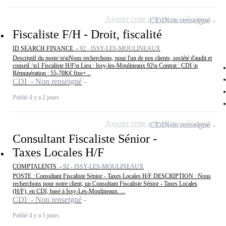
Ajouter cette offre à ma sélection
CDI
Non renseigné
Fiscaliste F/H - Droit, fiscalité
ID SEARCH FINANCE -
92 - ISSY-LES-MOULINEAUX
Descriptif du poste:\n\nNous recherchons, pour l'un de nos clients, société d'audit et
conseil :\n1 Fiscaliste H/F\n Lieu : Issy-les-Moulineaux 92\n Contrat : CDI \n
Rémunération : 55-70K€ fixe+...
CDI - Non renseigné
Publié il y a 2 jours
Ajouter cette offre à ma sélection
CDI
Non renseigné
Consultant Fiscaliste Sénior -
Taxes Locales H/F
COMPTALENTS -
92 - ISSY-LES-MOULINEAUX
POSTE : Consultant Fiscaliste Sénior - Taxes Locales H/F DESCRIPTION : Nous
recherchons pour notre client, un Consultant Fiscaliste Sénior - Taxes Locales
(H/F), en CDI, basé à Issy-Les-Moulineaux. ...
CDI - Non renseigné
Publié il y a 5 jours