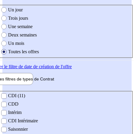
e création de l'offre
Un jour
Trois jours
Une semaine
Deux semaines
Un mois
Toutes les offres
er
le filtre de date de création de l'offre
les filtres de types de
Contrat
de contrat
CDI (11)
CDD
Intérim
CDI Intérimaire
Saisonnier