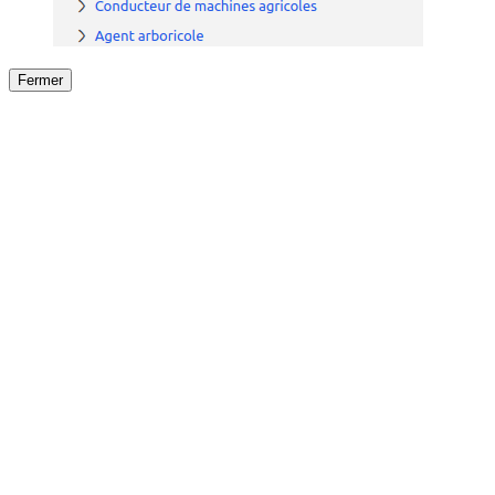
Fermer
Fermer
le détail de l'offre
/
Offre
sur
Offre précéden