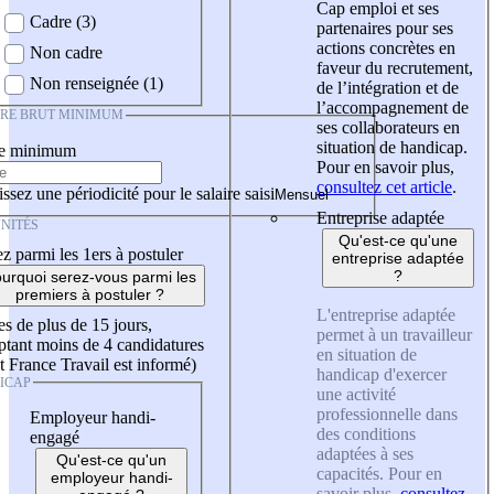
Cap emploi et ses
Cadre (3)
partenaires pour ses
actions concrètes en
Non cadre
faveur du recrutement,
Non renseignée (1)
de l’intégration et de
l’accompagnement de
IRE BRUT MINIMUM
ses collaborateurs en
situation de handicap.
re minimum
Pour en savoir plus,
consultez cet article
.
ssez une périodicité pour le salaire saisi
Entreprise adaptée
NITÉS
Qu'est-ce qu'une
z parmi les 1ers à postuler
entreprise adaptée
?
urquoi serez-vous parmi les
premiers à postuler ?
L'entreprise adaptée
es de plus de 15 jours,
permet à un travailleur
tant moins de 4 candidatures
en situation de
t France Travail est informé)
handicap d'exercer
ICAP
une activité
professionnelle dans
Employeur handi-
des conditions
engagé
adaptées à ses
Qu'est-ce qu'un
capacités. Pour en
employeur handi-
savoir plus,
consultez