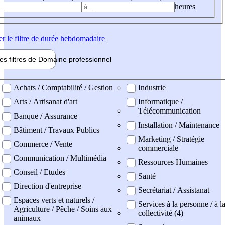
heures
er
le filtre de durée hebdomadaire
les filtres de
Domaine pro
fessionnel
ne professionel
Achats / Comptabilité / Gestion
Industrie
Arts / Artisanat d'art
Informatique /
Télécommunication
Banque / Assurance
Installation / Maintenance
Bâtiment / Travaux Publics
Marketing / Stratégie
Commerce / Vente
commerciale
Communication / Multimédia
Ressources Humaines
Conseil / Etudes
Santé
Direction d'entreprise
Secrétariat / Assistanat
Espaces verts et naturels /
Services à la personne / à l
Agriculture / Pêche / Soins aux
collectivité (4)
animaux