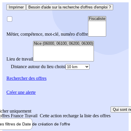
Imprimer
Besoin d'aide sur la recherche d'offres d'emploi ?
Métier, compétence, mot-clé, numéro d'offre
Lieu de travail
Distance autour du lieu choisi
Rechercher
des offres
Créer une alerte
Qui sont n
icher uniquement
 offres France Travail
Cette action recharge la liste des offres
les filtres de
Date de création
de l'offre