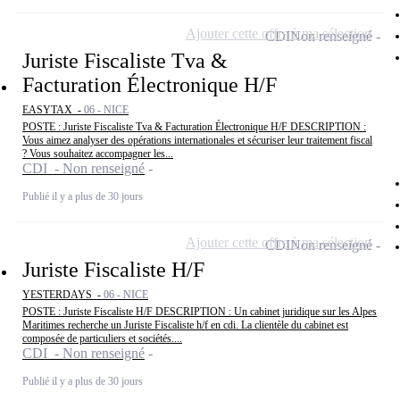
Ajouter cette offre à ma sélection
CDI
Non renseigné
Juriste Fiscaliste Tva &
Facturation Électronique H/F
EASYTAX -
06 - NICE
POSTE : Juriste Fiscaliste Tva & Facturation Électronique H/F DESCRIPTION :
Vous aimez analyser des opérations internationales et sécuriser leur traitement fiscal
? Vous souhaitez accompagner les...
CDI - Non renseigné
Publié il y a plus de 30 jours
Ajouter cette offre à ma sélection
CDI
Non renseigné
Juriste Fiscaliste H/F
YESTERDAYS -
06 - NICE
POSTE : Juriste Fiscaliste H/F DESCRIPTION : Un cabinet juridique sur les Alpes
Maritimes recherche un Juriste Fiscaliste h/f en cdi. La clientèle du cabinet est
composée de particuliers et sociétés....
CDI - Non renseigné
Publié il y a plus de 30 jours