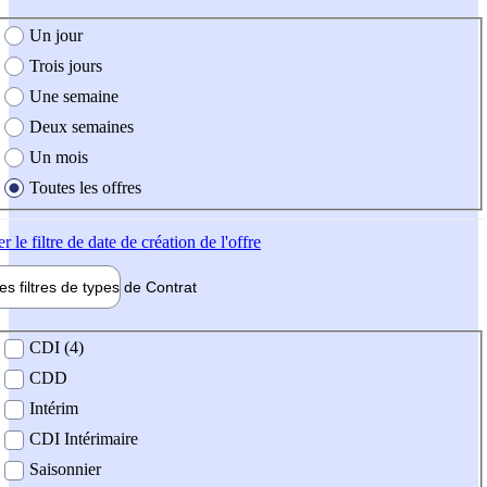
e création de l'offre
Un jour
Trois jours
Une semaine
Deux semaines
Un mois
Toutes les offres
er
le filtre de date de création de l'offre
les filtres de types de
Contrat
de contrat
CDI (4)
CDD
Intérim
CDI Intérimaire
Saisonnier