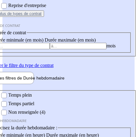
Reprise d'entreprise
plus
de types de contrat
 DE CONTRAT
ée de contrat
ée minimale (en mois)
Durée maximale (en mois)
mois
er
le filtre du type de contrat
les filtres de
Durée hebdo
madaire
 hebdomadaire
Temps plein
Temps partiel
Non renseignée (4)
 HEBDOMADAIRE
cisez la durée hebdomadaire :
ée minimale (en heure)
Durée maximale (en heure)