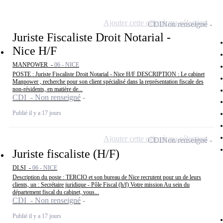
Ajouter cette offre à ma sélection
CDI
Non renseigné
Juriste Fiscaliste Droit Notarial -
Nice H/F
MANPOWER -
06 - NICE
POSTE : Juriste Fiscaliste Droit Notarial - Nice H/F DESCRIPTION : Le cabinet
Manpower , recherche pour son client spécialisé dans la représentation fiscale des
non-résidents, en matière de...
CDI - Non renseigné
Publié il y a 17 jours
Ajouter cette offre à ma sélection
CDI
Non renseigné
Juriste fiscaliste (H/F)
DLSI -
06 - NICE
Description du poste : TERCIO et son bureau de Nice recrutent pour un de leurs
clients, un : Secrétaire juridique - Pôle Fiscal (h/f) Votre mission Au sein du
département fiscal du cabinet, vous...
CDI - Non renseigné
Publié il y a 17 jours