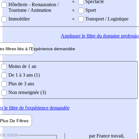
Spectacle
Hôtellerie - Restauration /
Tourisme / Animation
Sport
Immobilier
Transport / Logistique
Appliquer
le filtre du domaine professi
es filtres liés à l'
Expérience
demandée
ience demandée
Moins de 1 an
De 1 à 3 ans (1)
Plus de 3 ans
Non renseignée (3)
er
le filtre de l'expérience demandée
Plus De
Filtres
IFICATION
par France travail,