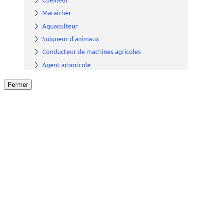
Fermer
Fermer
le détail de l'offre
/
Offre
sur
Offre précéden