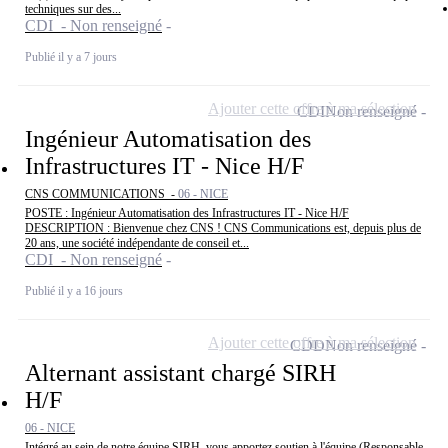
techniques sur des...
CDI - Non renseigné
Publié il y a 7 jours
Ajouter cette offre à ma sélection
CDI
Non renseigné
Ingénieur Automatisation des
Infrastructures IT - Nice H/F
CNS COMMUNICATIONS -
06 - NICE
POSTE : Ingénieur Automatisation des Infrastructures IT - Nice H/F
DESCRIPTION : Bienvenue chez CNS ! CNS Communications est, depuis plus de
20 ans, une société indépendante de conseil et...
CDI - Non renseigné
Publié il y a 16 jours
Ajouter cette offre à ma sélection
CDD
Non renseigné
Alternant assistant chargé SIRH
H/F
06 - NICE
Intégré au sein de notre équipe SIRH, vous apportez soutien à l'équipe (Responsable