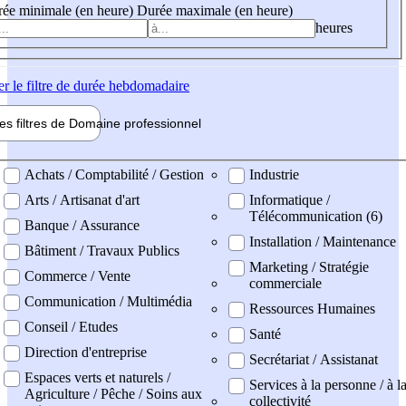
ée minimale (en heure)
Durée maximale (en heure)
heures
er
le filtre de durée hebdomadaire
les filtres de
Domaine pro
fessionnel
ne professionel
Achats / Comptabilité / Gestion
Industrie
Arts / Artisanat d'art
Informatique /
Télécommunication (6)
Banque / Assurance
Installation / Maintenance
Bâtiment / Travaux Publics
Marketing / Stratégie
Commerce / Vente
commerciale
Communication / Multimédia
Ressources Humaines
Conseil / Etudes
Santé
Direction d'entreprise
Secrétariat / Assistanat
Espaces verts et naturels /
Services à la personne / à l
Agriculture / Pêche / Soins aux
collectivité