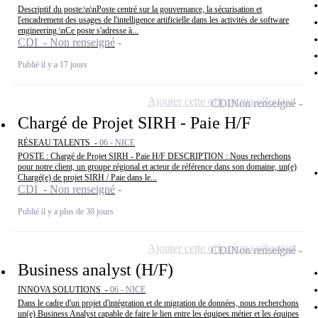
Descriptif du poste:\n\nPoste centré sur la gouvernance, la sécurisation et
l'encadrement des usages de l'intelligence artificielle dans les activités de software
engineering.\nCe poste s'adresse à...
CDI - Non renseigné
Publié il y a 17 jours
Ajouter cette offre à ma sélection
CDI
Non renseigné
Chargé de Projet SIRH - Paie H/F
RÉSEAU TALENTS -
06 - NICE
POSTE : Chargé de Projet SIRH - Paie H/F DESCRIPTION : Nous recherchons
pour notre client, un groupe régional et acteur de référence dans son domaine, un(e)
Chargé(e) de projet SIRH / Paie dans le...
CDI - Non renseigné
Publié il y a plus de 30 jours
Ajouter cette offre à ma sélection
CDI
Non renseigné
Business analyst (H/F)
INNOVA SOLUTIONS -
06 - NICE
Dans le cadre d'un projet d'intégration et de migration de données, nous recherchons
un(e) Business Analyst capable de faire le lien entre les équipes métier et les équipes