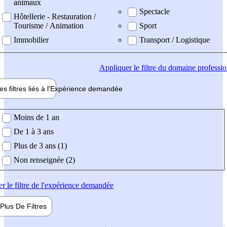
animaux
Spectacle
Hôtellerie - Restauration /
Tourisme / Animation
Sport
Immobilier
Transport / Logistique
Appliquer
le filtre du domaine professi
es filtres liés à l'
Expérience
demandée
ience demandée
Moins de 1 an
De 1 à 3 ans
Plus de 3 ans (1)
Non renseignée (2)
er
le filtre de l'expérience demandée
Plus De
Filtres