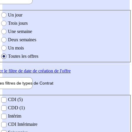
e création de l'offre
Un jour
Trois jours
Une semaine
Deux semaines
Un mois
Toutes les offres
er
le filtre de date de création de l'offre
les filtres de types de
Contrat
de contrat
CDI (5)
CDD (1)
Intérim
CDI Intérimaire