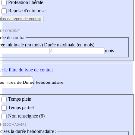
Profession libérale
Reprise d'entreprise
plus
de types de contrat
 DE CONTRAT
ée de contrat
ée minimale (en mois)
Durée maximale (en mois)
mois
er
le filtre du type de contrat
les filtres de
Durée hebdo
madaire
 hebdomadaire
Temps plein
Temps partiel
Non renseignée (6)
 HEBDOMADAIRE
cisez la durée hebdomadaire :