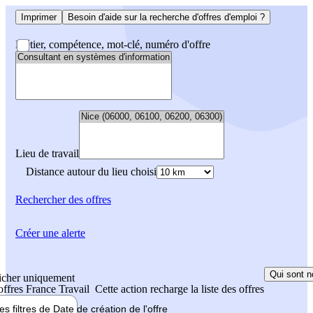
Imprimer
Besoin d'aide sur la recherche d'offres d'emploi ?
Métier, compétence, mot-clé, numéro d'offre
Lieu de travail
Distance autour du lieu choisi
Rechercher
des offres
Créer une alerte
Qui sont n
icher uniquement
 offres France Travail
Cette action recharge la liste des offres
les filtres de
Date de création
de l'offre