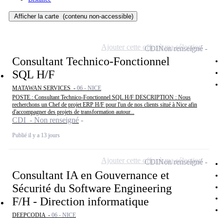
Afficher la carte
(contenu non-accessible)
Ajouter cette offre à ma sélection
CDI
Non renseigné
Consultant Technico-Fonctionnel
SQL H/F
MATAWAN SERVICES -
06 - NICE
POSTE : Consultant Technico-Fonctionnel SQL H/F DESCRIPTION : Nous
recherchons un Chef de projet ERP H/F pour l'un de nos clients situé à Nice afin
d'accompagner des projets de transformation autour...
CDI - Non renseigné
Publié il y a 13 jours
Ajouter cette offre à ma sélection
CDI
Non renseigné
Consultant IA en Gouvernance et
Sécurité du Software Engineering
F/H - Direction informatique
DEEPCODIA -
06 - NICE