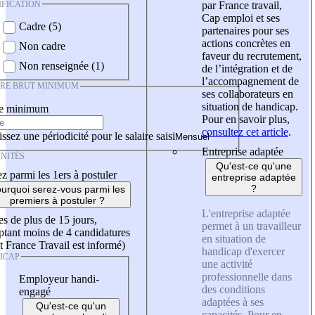
IFICATION
par France travail,
Cap emploi et ses
Cadre (5)
partenaires pour ses
actions concrètes en
Non cadre
faveur du recrutement,
Non renseignée (1)
de l’intégration et de
l’accompagnement de
IRE BRUT MINIMUM
ses collaborateurs en
situation de handicap.
re minimum
Pour en savoir plus,
consultez cet article
.
ssez une périodicité pour le salaire saisi
Entreprise adaptée
NITÉS
Qu'est-ce qu'une
z parmi les 1ers à postuler
entreprise adaptée
?
urquoi serez-vous parmi les
premiers à postuler ?
L'entreprise adaptée
es de plus de 15 jours,
permet à un travailleur
tant moins de 4 candidatures
en situation de
t France Travail est informé)
handicap d'exercer
ICAP
une activité
professionnelle dans
Employeur handi-
des conditions
engagé
adaptées à ses
Qu'est-ce qu'un
capacités. Pour en