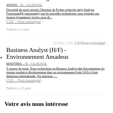
AVISTO -
06 - VALBONNE
Descriptif du poste:\n\n\nLe Directeur de Projets recherche un(e) Analyste
Fonctionnel(le) passionné(e) par les nouvelles technologies pour rejoindre nos
équipes dynamiques.\n\nAu cœur de...
CDI - Non renseigné
Publié il y a 2 jours
Ajouter cette offre à ma sélection
CDI
Non renseigné
Business Analyst (H/F) -
Environnement Amadeus
MAESTRIA -
06 - VALBONNE
À propos du poste: Nous recherchons un Business Analyst afin d'accompagner les
équipes produit et développement dans un environnement Agile SAFe à forte
dimension internationale. Vos missions: -...
CDI - Non renseigné
Publié il y a 25 jours
Votre avis nous intéresse