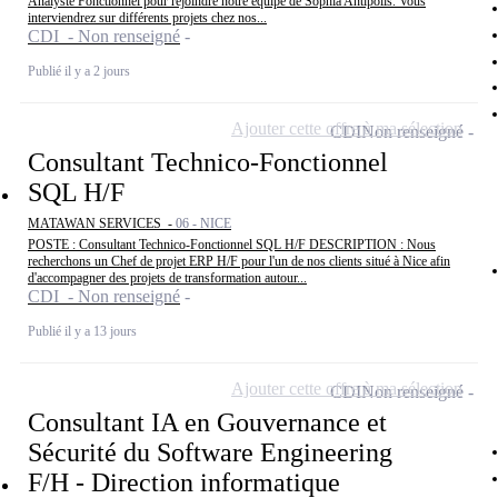
Analyste Fonctionnel pour rejoindre notre équipe de Sophia Antipolis. Vous
interviendrez sur différents projets chez nos...
CDI - Non renseigné
Publié il y a 2 jours
Ajouter cette offre à ma sélection
CDI
Non renseigné
Consultant Technico-Fonctionnel
SQL H/F
MATAWAN SERVICES -
06 - NICE
POSTE : Consultant Technico-Fonctionnel SQL H/F DESCRIPTION : Nous
recherchons un Chef de projet ERP H/F pour l'un de nos clients situé à Nice afin
d'accompagner des projets de transformation autour...
CDI - Non renseigné
Publié il y a 13 jours
Ajouter cette offre à ma sélection
CDI
Non renseigné
Consultant IA en Gouvernance et
Sécurité du Software Engineering
F/H - Direction informatique