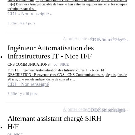
un(e) Business Analyst capable de faire le lien entre les équipes métier et les équipes
techniques sur des...
CDI - Non renseigné
Publié il y a 7 jours
Ajouter cette offre à ma sélection
CDI
Non renseigné
Ingénieur Automatisation des
Infrastructures IT - Nice H/F
CNS COMMUNICATIONS -
06 - NICE
POSTE : Ingénieur Automatisation des Infrastructures IT - Nice H/F
DESCRIPTION : Bienvenue chez CNS ! CNS Communications est, depuis plus de
20 ans, une société indépendante de conseil et...
CDI - Non renseigné
Publié il y a 16 jours
Ajouter cette offre à ma sélection
CDD
Non renseigné
Alternant assistant chargé SIRH
H/F
06 - NICE