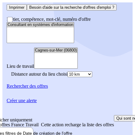
Imprimer
Besoin d'aide sur la recherche d'offres d'emploi ?
Métier, compétence, mot-clé, numéro d'offre
Lieu de travail
Distance autour du lieu choisi
Rechercher
des offres
Créer une alerte
Qui sont n
icher uniquement
 offres France Travail
Cette action recharge la liste des offres
les filtres de
Date de création
de l'offre