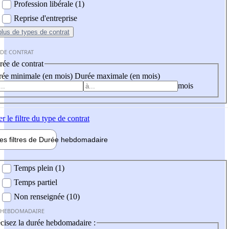
Profession libérale (1)
Reprise d'entreprise
plus
de types de contrat
 DE CONTRAT
ée de contrat
ée minimale (en mois)
Durée maximale (en mois)
mois
er
le filtre du type de contrat
les filtres de
Durée hebdo
madaire
 hebdomadaire
Temps plein (1)
Temps partiel
Non renseignée (10)
 HEBDOMADAIRE
cisez la durée hebdomadaire :