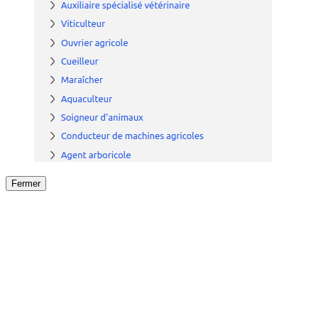
Fermer
Fermer
le détail de l'offre
/
Offre
sur
Offre précéden