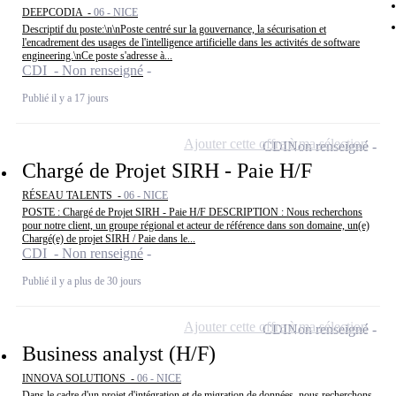
DEEPCODIA -
06 - NICE
Descriptif du poste:\n\nPoste centré sur la gouvernance, la sécurisation et
l'encadrement des usages de l'intelligence artificielle dans les activités de software
engineering.\nCe poste s'adresse à...
CDI - Non renseigné
Publié il y a 17 jours
Ajouter cette offre à ma sélection
CDI
Non renseigné
Chargé de Projet SIRH - Paie H/F
RÉSEAU TALENTS -
06 - NICE
POSTE : Chargé de Projet SIRH - Paie H/F DESCRIPTION : Nous recherchons
pour notre client, un groupe régional et acteur de référence dans son domaine, un(e)
Chargé(e) de projet SIRH / Paie dans le...
CDI - Non renseigné
Publié il y a plus de 30 jours
Ajouter cette offre à ma sélection
CDI
Non renseigné
Business analyst (H/F)
INNOVA SOLUTIONS -
06 - NICE
Dans le cadre d'un projet d'intégration et de migration de données, nous recherchons