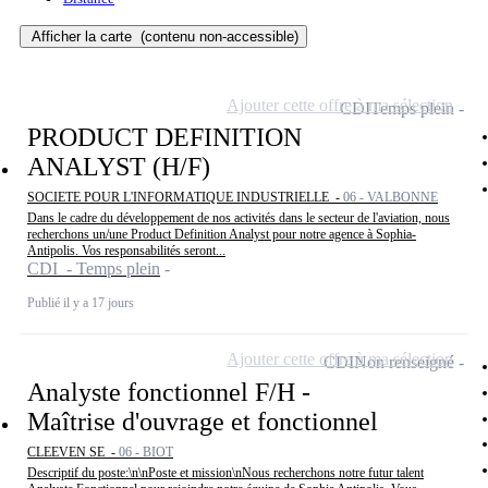
Afficher la carte
(contenu non-accessible)
Ajouter cette offre à ma sélection
CDI
Temps plein
PRODUCT DEFINITION
ANALYST (H/F)
SOCIETE POUR L'INFORMATIQUE INDUSTRIELLE -
06 - VALBONNE
Dans le cadre du développement de nos activités dans le secteur de l'aviation, nous
recherchons un/une Product Definition Analyst pour notre agence à Sophia-
Antipolis. Vos responsabilités seront...
CDI - Temps plein
Publié il y a 17 jours
Ajouter cette offre à ma sélection
CDI
Non renseigné
Analyste fonctionnel F/H -
Maîtrise d'ouvrage et fonctionnel
CLEEVEN SE -
06 - BIOT
Descriptif du poste:\n\nPoste et mission\nNous recherchons notre futur talent