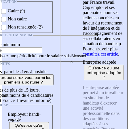
IFICATION
par France travail,
Cap emploi et ses
Cadre (9)
partenaires pour ses
actions concrètes en
Non cadre
faveur du recrutement,
Non renseignée (2)
de l’intégration et de
l’accompagnement de
IRE BRUT MINIMUM
ses collaborateurs en
situation de handicap.
re minimum
Pour en savoir plus,
consultez cet article
.
ssez une périodicité pour le salaire saisi
Entreprise adaptée
NITÉS
Qu'est-ce qu'une
z parmi les 1ers à postuler
entreprise adaptée
?
urquoi serez-vous parmi les
premiers à postuler ?
L'entreprise adaptée
es de plus de 15 jours,
permet à un travailleur
tant moins de 4 candidatures
en situation de
t France Travail est informé)
handicap d'exercer
ICAP
une activité
professionnelle dans
Employeur handi-
des conditions
engagé
adaptées à ses
Qu'est-ce qu'un
capacités. Pour en