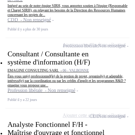
Intégré au sein de notre équipe SIRH, vous apportez soutien à l'équipe (Responsable
et Chargé SIRH), en relayant les besoins de la Direction des Ressources Humaines
concernant les projets de...
CDD - Non renseigné
Publié il y a plus de 30 jours
Ajouter cette offre à ma sélection
Profession libérale
Non renseigné
Consultant / Consultante en
système d'information (H/F)
EMAGINE CONSULTING SARL -
06 - VALBONNE
Êtes-vous un(e) professionnel(le) de la gestion de projet, organisé(e) et adaptable,
intéressé(e) par la coordination ou par les crédits d'impôt et les programmes R&D ?
emagine vous propose une...
Profession libérale - Non renseigné
Publié il y a 22 jours
Ajouter cette offre à ma sélection
CDI
Non renseigné
Analyste Fonctionnel F/H -
Maîtrise d'ouvrage et fonctionnel