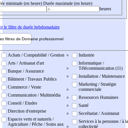
ée minimale (en heure)
Durée maximale (en heure)
heures
er
le filtre de durée hebdomadaire
les filtres de
Domaine pro
fessionnel
ne professionel
Achats / Comptabilité / Gestion
Industrie
Arts / Artisanat d'art
Informatique /
Télécommunication (11)
Banque / Assurance
Installation / Maintenance
Bâtiment / Travaux Publics
Marketing / Stratégie
Commerce / Vente
commerciale
Communication / Multimédia
Ressources Humaines
Conseil / Etudes
Santé
Direction d'entreprise
Secrétariat / Assistanat
Espaces verts et naturels /
Services à la personne / à l
Agriculture / Pêche / Soins aux
collectivité