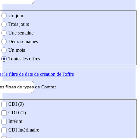
e création de l'offre
Un jour
Trois jours
Une semaine
Deux semaines
Un mois
Toutes les offres
er
le filtre de date de création de l'offre
les filtres de types de
Contrat
de contrat
CDI (9)
CDD (1)
Intérim
CDI Intérimaire