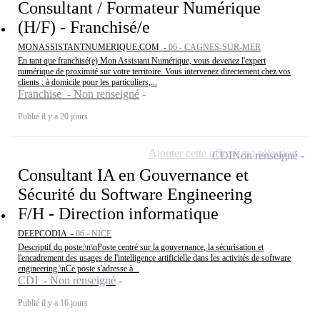
Consultant / Formateur Numérique
(H/F) - Franchisé/e
MONASSISTANTNUMERIQUE.COM -
06 - CAGNES-SUR-MER
En tant que franchisé(e) Mon Assistant Numérique, vous devenez l'expert
numérique de proximité sur votre territoire. Vous intervenez directement chez vos
clients : à domicile pour les particuliers,...
Franchise - Non renseigné
Publié il y a 20 jours
Ajouter cette offre à ma sélection
CDI
Non renseigné
Consultant IA en Gouvernance et
Sécurité du Software Engineering
F/H - Direction informatique
DEEPCODIA -
06 - NICE
Descriptif du poste:\n\nPoste centré sur la gouvernance, la sécurisation et
l'encadrement des usages de l'intelligence artificielle dans les activités de software
engineering.\nCe poste s'adresse à...
CDI - Non renseigné
Publié il y a 16 jours