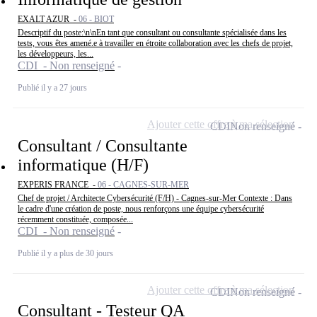
EXALT AZUR -
06 - BIOT
Descriptif du poste:\n\nEn tant que consultant ou consultante spécialisée dans les
tests, vous êtes amené.e à travailler en étroite collaboration avec les chefs de projet,
les développeurs, les...
CDI - Non renseigné
Publié il y a 27 jours
Ajouter cette offre à ma sélection
CDI
Non renseigné
Consultant / Consultante
informatique (H/F)
EXPERIS FRANCE -
06 - CAGNES-SUR-MER
Chef de projet / Architecte Cybersécurité (F/H) - Cagnes-sur-Mer Contexte : Dans
le cadre d'une création de poste, nous renforçons une équipe cybersécurité
récemment constituée, composée...
CDI - Non renseigné
Publié il y a plus de 30 jours
Ajouter cette offre à ma sélection
CDI
Non renseigné
Consultant - Testeur QA