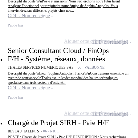
Descriptif du poste:\n\nPoste et mission\nNous recherchons notre futur talent
Analyste Fonctionnel pour rejoindre notre équipe de Sophia Antipolis. Vous
interviendrez sur différents projets chez nos...
CDI - Non renseigné
Publié hier
Ajouter cette offre à ma sélection
CDI
Non renseigné
Senior Consultant Cloud / FinOps
F/H - Système, réseaux, données
THALES SERVICES NUMÉRIQUES SAS -
06 - VALBONNE
Descriptif du poste:\nLieu : Sophia Antipolis, France\n\nConstruisons ensemble un
avenir de confiance\n\nThales est un leader mondial des hautes technologies
spécialisé dans trois secteurs d'activité...
CDI - Non renseigné
Publié hier
Ajouter cette offre à ma sélection
CDI
Non renseigné
Chargé de Projet SIRH - Paie H/F
RÉSEAU TALENTS -
06 - NICE
POSTE : Chargé de Projet SIRH - Paie H/F DESCRIPTION : Nous recherchons