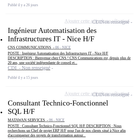
Publié il y a 26 jours
Ajouter cette offre à ma sélection
CDI
Non renseigné
Ingénieur Automatisation des
Infrastructures IT - Nice H/F
CNS COMMUNICATIONS -
06 - NICE
POSTE : Ingénieur Automatisation des Infrastructures IT - Nice H/F
DESCRIPTION : Bienvenue chez CNS ! CNS Communications est, depuis plus de
20 ans, une société indépendante de conseil et...
CDI - Non renseigné
Publié il y a 15 jours
Ajouter cette offre à ma sélection
CDI
Non renseigné
Consultant Technico-Fonctionnel
SQL H/F
MATAWAN SERVICES -
06 - NICE
POSTE : Consultant Technico-Fonctionnel SQL H/F DESCRIPTION : Nous
recherchons un Chef de projet ERP H/F pour l'un de nos clients situé à Nice afin
d'accompagner des projets de transformation autour...