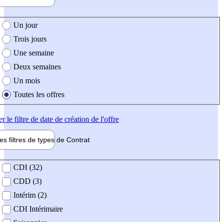
e création de l'offre
Un jour
Trois jours
Une semaine
Deux semaines
Un mois
Toutes les offres
er
le filtre de date de création de l'offre
les filtres de types de
Contrat
de contrat
CDI (32)
CDD (3)
Intérim (2)
CDI Intérimaire