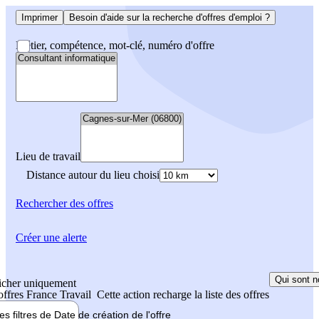
Imprimer
Besoin d'aide sur la recherche d'offres d'emploi ?
Métier, compétence, mot-clé, numéro d'offre
Lieu de travail
Distance autour du lieu choisi
Rechercher
des offres
Créer une alerte
Qui sont n
icher uniquement
 offres France Travail
Cette action recharge la liste des offres
les filtres de
Date de création
de l'offre