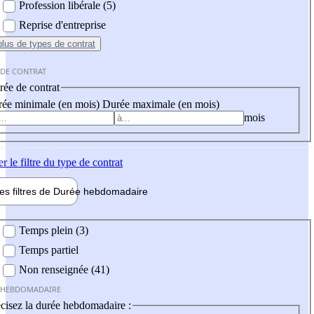
Profession libérale (5)
Reprise d'entreprise
plus
de types de contrat
 DE CONTRAT
ée de contrat
ée minimale (en mois)
Durée maximale (en mois)
mois
er
le filtre du type de contrat
les filtres de
Durée hebdo
madaire
 hebdomadaire
Temps plein (3)
Temps partiel
Non renseignée (41)
 HEBDOMADAIRE
cisez la durée hebdomadaire :