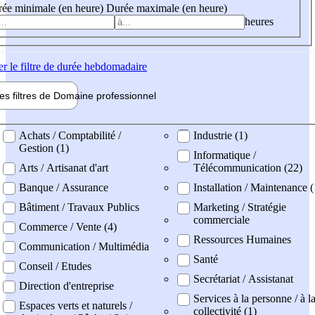
ée minimale (en heure)
Durée maximale (en heure)
heures
er
le filtre de durée hebdomadaire
les filtres de
Domaine pro
fessionnel
ne professionel
Achats / Comptabilité /
Industrie (1)
Gestion (1)
Informatique /
Arts / Artisanat d'art
Télécommunication (22)
Banque / Assurance
Installation / Maintenance 
Bâtiment / Travaux Publics
Marketing / Stratégie
commerciale
Commerce / Vente (4)
Ressources Humaines
Communication / Multimédia
Santé
Conseil / Etudes
Secrétariat / Assistanat
Direction d'entreprise
Services à la personne / à l
Espaces verts et naturels /
collectivité (1)