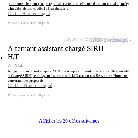
pour notre client, un groupe régional et acteur de référence dans son domaine, un(e)
Chargé(e) de projet SIRH / Paie dans le...
CDI - Non renseigné
Publié il y a plus de 30 jours
Ajouter cette offre à ma sélection
CDD
Non renseigné
Alternant assistant chargé SIRH
H/F
06 - NICE
Intégré au sein de notre équipe SIRH, vous apportez soutien à l'équipe (Responsable
et Chargé SIRH), en relayant les besoins de la Direction des Ressources Humaines
concernant les projets de...
CDD - Non renseigné
Publié il y a plus de 30 jours
Afficher les 20 offres suivantes