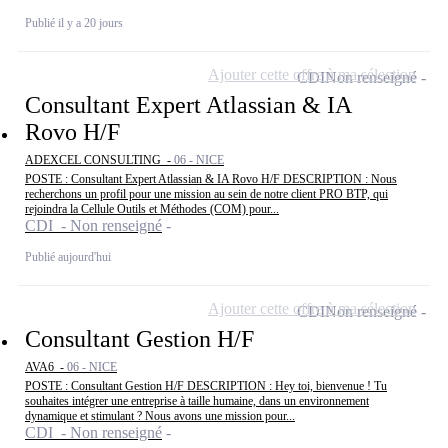
Publié il y a 20 jours
Ajouter cette offre à ma sélection
CDI
Non renseigné
Consultant Expert Atlassian & IA
Rovo H/F
ADEXCEL CONSULTING -
06 - NICE
POSTE : Consultant Expert Atlassian & IA Rovo H/F DESCRIPTION : Nous
recherchons un profil pour une mission au sein de notre client PRO BTP, qui
rejoindra la Cellule Outils et Méthodes (COM) pour...
CDI - Non renseigné
Publié aujourd'hui
Ajouter cette offre à ma sélection
CDI
Non renseigné
Consultant Gestion H/F
AVA6 -
06 - NICE
POSTE : Consultant Gestion H/F DESCRIPTION : Hey toi, bienvenue ! Tu
souhaites intégrer une entreprise à taille humaine, dans un environnement
dynamique et stimulant ? Nous avons une mission pour...
CDI - Non renseigné