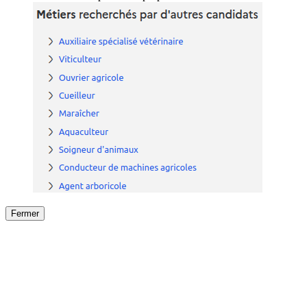
Fermer
Fermer
le détail de l'offre
/
Offre
sur
Offre précéden