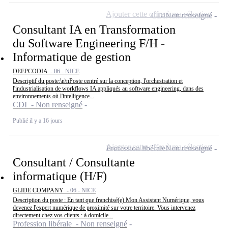
Ajouter cette offre à ma sélection
CDI
Non renseigné
Consultant IA en Transformation
du Software Engineering F/H -
Informatique de gestion
DEEPCODIA -
06 - NICE
Descriptif du poste:\n\nPoste centré sur la conception, l'orchestration et
l'industrialisation de workflows IA appliqués au software engineering, dans des
environnements où l'intelligence...
CDI - Non renseigné
Publié il y a 16 jours
Ajouter cette offre à ma sélection
Profession libérale
Non renseigné
Consultant / Consultante
informatique (H/F)
GLIDE COMPANY -
06 - NICE
Description du poste : En tant que franchisé(e) Mon Assistant Numérique, vous
devenez l'expert numérique de proximité sur votre territoire. Vous intervenez
directement chez vos clients : à domicile...
Profession libérale - Non renseigné