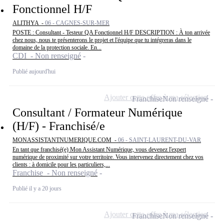
Fonctionnel H/F
ALITHYA -
06 - CAGNES-SUR-MER
POSTE : Consultant - Testeur QA Fonctionnel H/F DESCRIPTION : À ton arrivée
chez nous, nous te présenterons le projet et l'équipe que tu intégreras dans le
domaine de la protection sociale. En...
CDI - Non renseigné
Publié aujourd'hui
Ajouter cette offre à ma sélection
Franchise
Non renseigné
Consultant / Formateur Numérique
(H/F) - Franchisé/e
MONASSISTANTNUMERIQUE.COM -
06 - SAINT-LAURENT-DU-VAR
En tant que franchisé(e) Mon Assistant Numérique, vous devenez l'expert
numérique de proximité sur votre territoire. Vous intervenez directement chez vos
clients : à domicile pour les particuliers,...
Franchise - Non renseigné
Publié il y a 20 jours
Ajouter cette offre à ma sélection
Franchise
Non renseigné