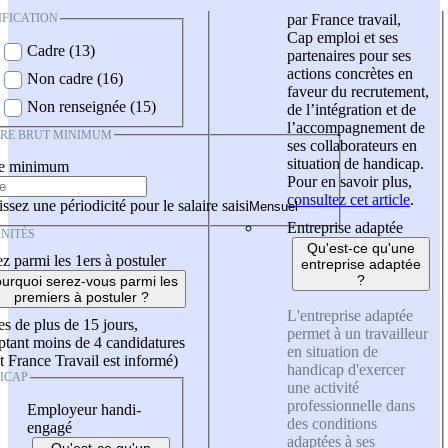
IFICATION
par France travail,
Cap emploi et ses
Cadre (13)
partenaires pour ses
actions concrètes en
Non cadre (16)
faveur du recrutement,
Non renseignée (15)
de l’intégration et de
l’accompagnement de
IRE BRUT MINIMUM
ses collaborateurs en
situation de handicap.
re minimum
Pour en savoir plus,
consultez cet article
.
ssez une périodicité pour le salaire saisi
Entreprise adaptée
NITÉS
Qu'est-ce qu'une
z parmi les 1ers à postuler
entreprise adaptée
?
urquoi serez-vous parmi les
premiers à postuler ?
L'entreprise adaptée
es de plus de 15 jours,
permet à un travailleur
tant moins de 4 candidatures
en situation de
t France Travail est informé)
handicap d'exercer
ICAP
une activité
professionnelle dans
Employeur handi-
des conditions
engagé
adaptées à ses
Qu'est-ce qu'un