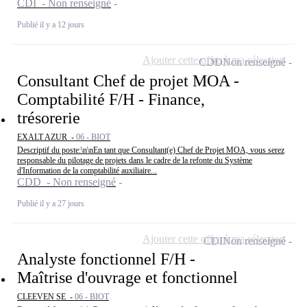
CDI - Non renseigné
Publié il y a 12 jours
Ajouter cette offre à ma sélection
CDD
Non renseigné
Consultant Chef de projet MOA -
Comptabilité F/H - Finance,
trésorerie
EXALT AZUR -
06 - BIOT
Descriptif du poste:\n\nEn tant que Consultant(e) Chef de Projet MOA, vous serez
responsable du pilotage de projets dans le cadre de la refonte du Système
d'Information de la comptabilité auxiliaire...
CDD - Non renseigné
Publié il y a 27 jours
Ajouter cette offre à ma sélection
CDI
Non renseigné
Analyste fonctionnel F/H -
Maîtrise d'ouvrage et fonctionnel
CLEEVEN SE -
06 - BIOT