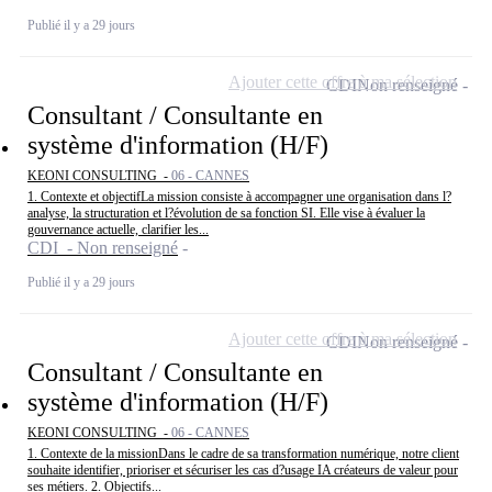
Publié il y a 29 jours
Ajouter cette offre à ma sélection
CDI
Non renseigné
Consultant / Consultante en
système d'information (H/F)
KEONI CONSULTING -
06 - CANNES
1. Contexte et objectifLa mission consiste à accompagner une organisation dans l?
analyse, la structuration et l?évolution de sa fonction SI. Elle vise à évaluer la
gouvernance actuelle, clarifier les...
CDI - Non renseigné
Publié il y a 29 jours
Ajouter cette offre à ma sélection
CDI
Non renseigné
Consultant / Consultante en
système d'information (H/F)
KEONI CONSULTING -
06 - CANNES
1. Contexte de la missionDans le cadre de sa transformation numérique, notre client
souhaite identifier, prioriser et sécuriser les cas d?usage IA créateurs de valeur pour
ses métiers. 2. Objectifs...