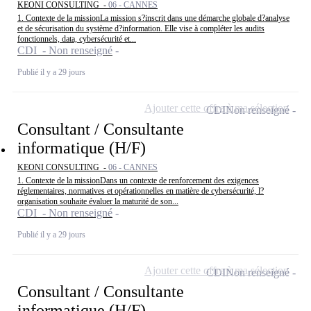
KEONI CONSULTING -
06 - CANNES
1. Contexte de la missionLa mission s?inscrit dans une démarche globale d?analyse
et de sécurisation du système d?information. Elle vise à compléter les audits
fonctionnels, data, cybersécurité et...
CDI - Non renseigné
Publié il y a 29 jours
Ajouter cette offre à ma sélection
CDI
Non renseigné
Consultant / Consultante
informatique (H/F)
KEONI CONSULTING -
06 - CANNES
1. Contexte de la missionDans un contexte de renforcement des exigences
réglementaires, normatives et opérationnelles en matière de cybersécurité, l?
organisation souhaite évaluer la maturité de son...
CDI - Non renseigné
Publié il y a 29 jours
Ajouter cette offre à ma sélection
CDI
Non renseigné
Consultant / Consultante
informatique (H/F)