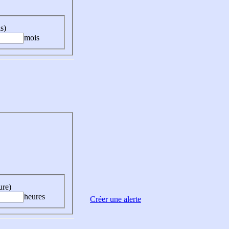
s)
mois
ure)
heures
Créer une alerte