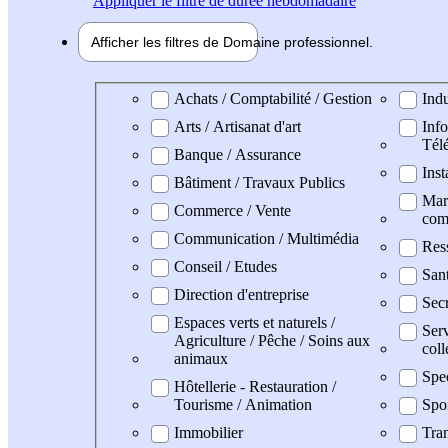
Appliquer
le filtre de durée hebdomadaire
Afficher les filtres de
Domaine pro
fessionnel
Domaine professionel
Achats / Comptabilité / Gestion
Indu
Arts / Artisanat d'art
Info
Tél
Banque / Assurance
Inst
Bâtiment / Travaux Publics
Mark
Commerce / Vente
com
Communication / Multimédia
Res
Conseil / Etudes
San
Direction d'entreprise
Secr
Espaces verts et naturels /
Serv
Agriculture / Pêche / Soins aux
coll
animaux
Spe
Hôtellerie - Restauration /
Tourisme / Animation
Spo
Immobilier
Tran