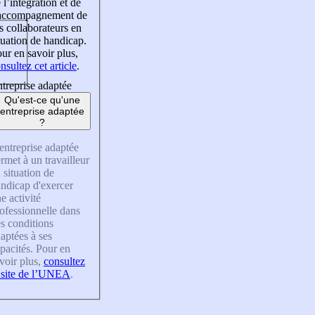
 l’intégration et de
’accompagnement de
s collaborateurs en
tuation de handicap.
ur en savoir plus,
nsultez cet article
.
treprise adaptée
Qu'est-ce qu'une
entreprise adaptée
?
entreprise adaptée
rmet à un travailleur
 situation de
ndicap d'exercer
e activité
ofessionnelle dans
s conditions
aptées à ses
pacités. Pour en
voir plus,
consultez
 site de l’UNEA
.