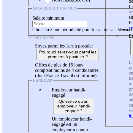
de
l
SALAIRE BRUT MINIMUM
se
si
Salaire minimum
Po
co
Choisissez une périodicité pour le salaire saisi
En
OPPORTUNITÉS
Soyez parmi les 1ers à postuler
Pourquoi serez-vous parmi les
premiers à postuler ?
L'
Offres de plus de 15 jours,
pe
comptant moins de 4 candidatures
en
(dont France Travail est informé)
ha
HANDICAP
un
pr
Employeur handi-
de
engagé
ad
Qu'est-ce qu'un
ca
employeur handi-
sa
engagé ?
le
Un employeur handi-
engagé est un
employeur reconnu