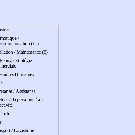
strie
rmatique /
écommunication (11)
allation / Maintenance (8)
eting / Stratégie
merciale
sources Humaines
té
étariat / Assistanat
ices à la personne / à la
ectivité
ctacle
rt
sport / Logistique