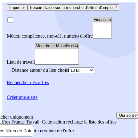
Imprimer
Besoin d'aide sur la recherche d'offres d'emploi ?
Métier, compétence, mot-clé, numéro d'offre
Lieu de travail
Distance autour du lieu choisi
Rechercher
des offres
Créer une alerte
Qui sont n
icher uniquement
 offres France Travail
Cette action recharge la liste des offres
les filtres de
Date de création
de l'offre