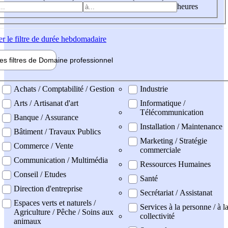
heures
er
le filtre de durée hebdomadaire
les filtres de
Domaine pro
fessionnel
ne professionel
Achats / Comptabilité / Gestion
Industrie
Arts / Artisanat d'art
Informatique /
Télécommunication
Banque / Assurance
Installation / Maintenance
Bâtiment / Travaux Publics
Marketing / Stratégie
Commerce / Vente
commerciale
Communication / Multimédia
Ressources Humaines
Conseil / Etudes
Santé
Direction d'entreprise
Secrétariat / Assistanat
Espaces verts et naturels /
Services à la personne / à l
Agriculture / Pêche / Soins aux
collectivité
animaux