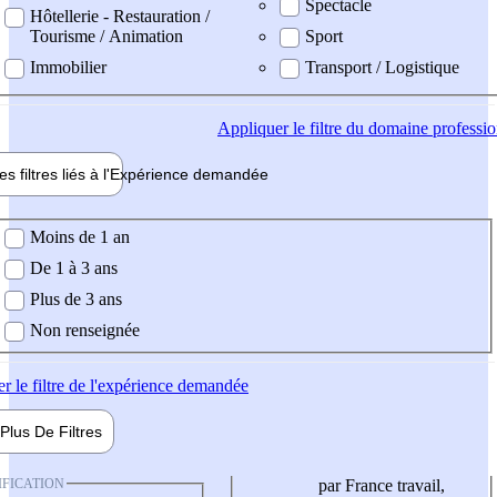
Spectacle
Hôtellerie - Restauration /
Tourisme / Animation
Sport
Immobilier
Transport / Logistique
Appliquer
le filtre du domaine professi
es filtres liés à l'
Expérience
demandée
ience demandée
Moins de 1 an
De 1 à 3 ans
Plus de 3 ans
Non renseignée
er
le filtre de l'expérience demandée
Plus De
Filtres
IFICATION
par France travail,