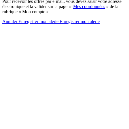
Pour recevoir les offres par e-mail, vous devez saisir votre adresse
électronique et la valider sur la page «
Mes coordonnées
» de la
rubrique « Mon compte »
Annuler
Enregistrer mon alerte
Enregistrer
mon alerte