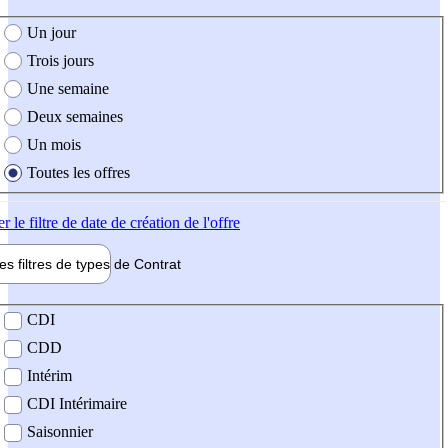
e création de l'offre
Un jour
Trois jours
Une semaine
Deux semaines
Un mois
Toutes les offres
er
le filtre de date de création de l'offre
les filtres de types de
Contrat
de contrat
CDI
CDD
Intérim
CDI Intérimaire
Saisonnier