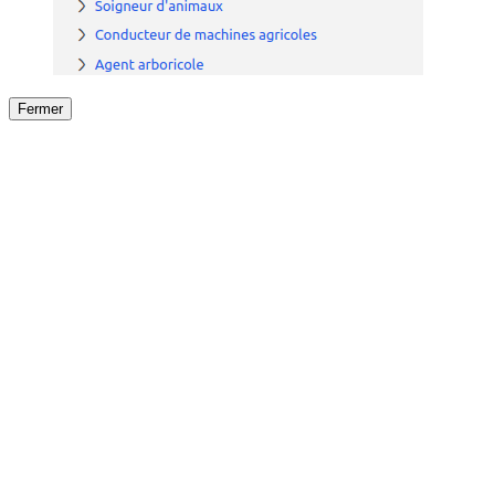
Fermer
Fermer
le détail de l'offre
/
Offre
sur
Offre précéden