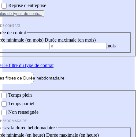
Reprise d'entreprise
plus
de types de contrat
 DE CONTRAT
ée de contrat
ée minimale (en mois)
Durée maximale (en mois)
mois
er
le filtre du type de contrat
les filtres de
Durée hebdo
madaire
 hebdomadaire
Temps plein
Temps partiel
Non renseignée
 HEBDOMADAIRE
cisez la durée hebdomadaire :
ée minimale (en heure)
Durée maximale (en heure)