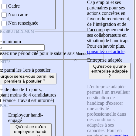
Cap emploi et ses
Cadre
partenaires pour ses
actions concrètes en
Non cadre
faveur du recrutement,
Non renseignée
de l’intégration et de
l’accompagnement de
IRE BRUT MINIMUM
ses collaborateurs en
situation de handicap.
re minimum
Pour en savoir plus,
consultez cet article
.
ssez une périodicité pour le salaire saisi
Entreprise adaptée
NITÉS
Qu'est-ce qu'une
z parmi les 1ers à postuler
entreprise adaptée
?
urquoi serez-vous parmi les
premiers à postuler ?
L'entreprise adaptée
es de plus de 15 jours,
permet à un travailleur
tant moins de 4 candidatures
en situation de
t France Travail est informé)
handicap d'exercer
ICAP
une activité
professionnelle dans
Employeur handi-
des conditions
engagé
adaptées à ses
Qu'est-ce qu'un
capacités. Pour en
employeur handi-
savoir plus,
consultez