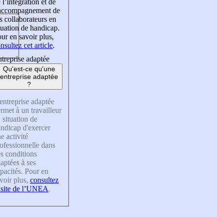
 l’intégration et de
’accompagnement de
s collaborateurs en
tuation de handicap.
ur en savoir plus,
nsultez cet article
.
treprise adaptée
Qu'est-ce qu'une
entreprise adaptée
?
entreprise adaptée
rmet à un travailleur
 situation de
ndicap d'exercer
e activité
ofessionnelle dans
s conditions
aptées à ses
pacités. Pour en
voir plus,
consultez
 site de l’UNEA
.