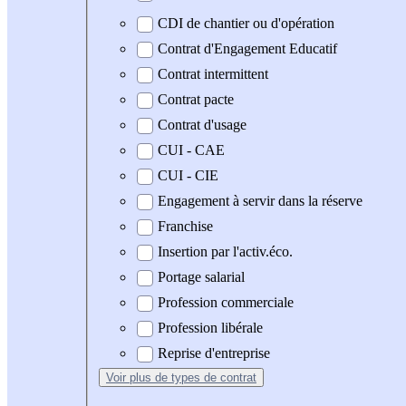
CDI de chantier ou d'opération
Contrat d'Engagement Educatif
Contrat intermittent
Contrat pacte
Contrat d'usage
CUI - CAE
CUI - CIE
Engagement à servir dans la réserve
Franchise
Insertion par l'activ.éco.
Portage salarial
Profession commerciale
Profession libérale
Reprise d'entreprise
Voir plus
de types de contrat