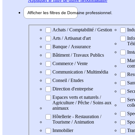
Appliquer
le filtre de durée hebdomadaire
Afficher les filtres de
Domaine pro
fessionnel
Domaine professionel
Achats / Comptabilité / Gestion
Indu
Arts / Artisanat d'art
Info
Tél
Banque / Assurance
Inst
Bâtiment / Travaux Publics
Mark
Commerce / Vente
com
Communication / Multimédia
Res
Conseil / Etudes
San
Direction d'entreprise
Secr
Espaces verts et naturels /
Serv
Agriculture / Pêche / Soins aux
coll
animaux
Spe
Hôtellerie - Restauration /
Tourisme / Animation
Spo
Immobilier
Tran