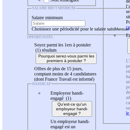
de
l
SALAIRE BRUT MINIMUM
se
si
Salaire minimum
Po
co
Choisissez une périodicité pour le salaire saisi
En
OPPORTUNITÉS
Soyez parmi les 1ers à postuler
(1)
résultats
Pourquoi serez-vous parmi les
L'
premiers à postuler ?
pe
Offres de plus de 15 jours,
en
comptant moins de 4 candidatures
ha
(dont France Travail est informé)
un
HANDICAP
pr
de
Employeur handi-
ad
engagé (1)
ca
Qu'est-ce qu'un
sa
employeur handi-
le
engagé ?
Un employeur handi-
engagé est un