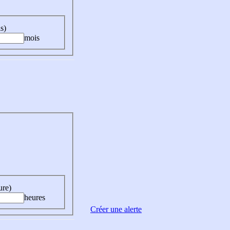
s)
mois
ure)
heures
Créer une alerte