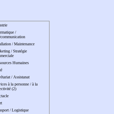
strie
rmatique /
écommunication
allation / Maintenance
eting / Stratégie
merciale
sources Humaines
té
étariat / Assistanat
ices à la personne / à la
ectivité (2)
ctacle
rt
sport / Logistique